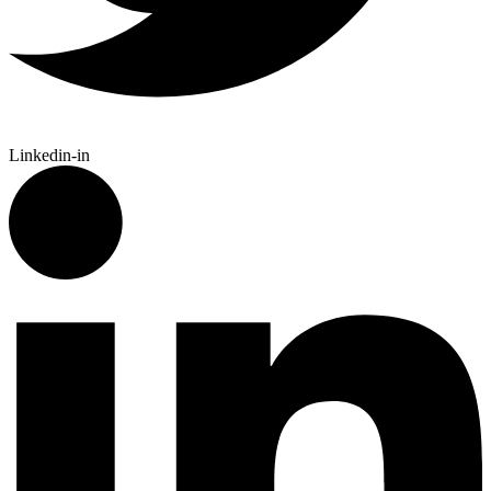
Linkedin-in