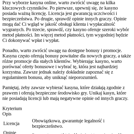
Przy wyborze kasyna online, warto zwrócić uwagę na kilka
kluczowych czynników. Po pierwsze, upewnij się, że kasyno
posiada ważną licencję. Licencja jest gwarancją uczciwości i
bezpieczeństwa. Po drugie, sprawdź opinie innych graczy. Opinie
mogą dać Ci wgląd w jakość obsługi klienta i wypłacalność
wygranych. Po trzecie, sprawdź, czy kasyno oferuje szeroki wybór
metod płatności. Im więcej metod płatności, tym wygodniej będzie
Ci dokonywać wpłat i wypłat.
Ponadto, warto zwrócić uwagę na dostępne bonusy i promocje.
Kasyna często oferują bonusy powitalne dla nowych graczy, a także
różne promocje dla stałych klientów. Wybierając kasyno, warto
porównać oferty bonusowe i wybrać tę, która jest najbardziej
korzystna. Zawsze jednak należy dokładnie zapoznać się z
regulaminem bonusu, aby uniknąć nieporozumień.
Pamiętaj, żeby zawsze wybierać kasyna, które działają zgodnie z
prawem i oferują bezpieczne środowisko gry. Unikaj kasyn, które
nie posiadają licencji lub mają negatywne opinie od innych graczy.
Kryterium
Opis
Obowiązkowa, gwarantuje legalność i
Licencja
bezpieczeństwo.
Opinie