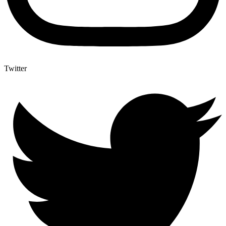
Twitter