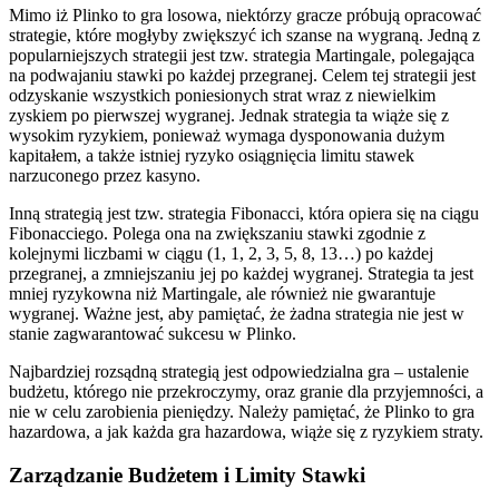
Mimo iż Plinko to gra losowa, niektórzy gracze próbują opracować
strategie, które mogłyby zwiększyć ich szanse na wygraną. Jedną z
popularniejszych strategii jest tzw. strategia Martingale, polegająca
na podwajaniu stawki po każdej przegranej. Celem tej strategii jest
odzyskanie wszystkich poniesionych strat wraz z niewielkim
zyskiem po pierwszej wygranej. Jednak strategia ta wiąże się z
wysokim ryzykiem, ponieważ wymaga dysponowania dużym
kapitałem, a także istniej ryzyko osiągnięcia limitu stawek
narzuconego przez kasyno.
Inną strategią jest tzw. strategia Fibonacci, która opiera się na ciągu
Fibonacciego. Polega ona na zwiększaniu stawki zgodnie z
kolejnymi liczbami w ciągu (1, 1, 2, 3, 5, 8, 13…) po każdej
przegranej, a zmniejszaniu jej po każdej wygranej. Strategia ta jest
mniej ryzykowna niż Martingale, ale również nie gwarantuje
wygranej. Ważne jest, aby pamiętać, że żadna strategia nie jest w
stanie zagwarantować sukcesu w Plinko.
Najbardziej rozsądną strategią jest odpowiedzialna gra – ustalenie
budżetu, którego nie przekroczymy, oraz granie dla przyjemności, a
nie w celu zarobienia pieniędzy. Należy pamiętać, że Plinko to gra
hazardowa, a jak każda gra hazardowa, wiąże się z ryzykiem straty.
Zarządzanie Budżetem i Limity Stawki