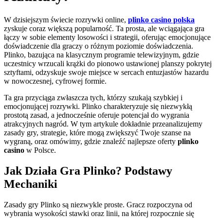
W dzisiejszym świecie rozrywki online,
plinko casino polska
zyskuje coraz większą popularność. Ta prosta, ale wciągająca gra
łączy w sobie elementy losowości i strategii, oferując emocjonujące
doświadczenie dla graczy o różnym poziomie doświadczenia.
Plinko, bazująca na klasycznym programie telewizyjnym, gdzie
uczestnicy wrzucali krążki do pionowo ustawionej planszy pokrytej
sztyftami, odzyskuje swoje miejsce w sercach entuzjastów hazardu
w nowoczesnej, cyfrowej formie.
Ta gra przyciąga zwłaszcza tych, którzy szukają szybkiej i
emocjonującej rozrywki. Plinko charakteryzuje się niezwykłą
prostotą zasad, a jednocześnie oferuje potencjał do wygrania
atrakcyjnych nagród. W tym artykule dokładnie przeanalizujemy
zasady gry, strategie, które mogą zwiększyć Twoje szanse na
wygraną, oraz omówimy, gdzie znaleźć najlepsze oferty
plinko
casino
w Polsce.
Jak Działa Gra Plinko? Podstawy
Mechaniki
Zasady gry Plinko są niezwykle proste. Gracz rozpoczyna od
wybrania wysokości stawki oraz linii, na której rozpocznie się