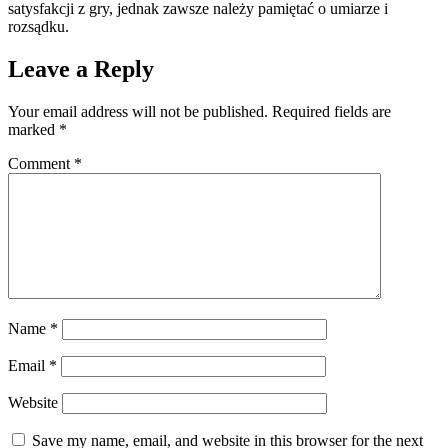
satysfakcji z gry, jednak zawsze należy pamiętać o umiarze i
rozsądku.
Leave a Reply
Your email address will not be published.
Required fields are
marked
*
Comment
*
Name
*
Email
*
Website
Save my name, email, and website in this browser for the next