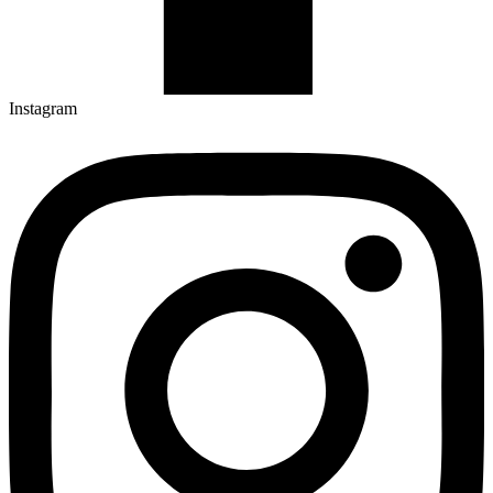
Instagram