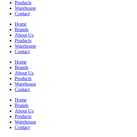
Products
Warehouse
Contact
Home
Brands
About Us
Products
Warehouse
Contact
Home
Brands
About Us
Products
Warehouse
Contact
Home
Brands
About Us
Products
Warehouse
Contact