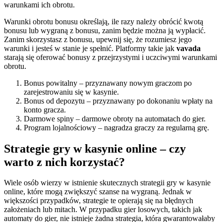
warunkami ich obrotu.
Warunki obrotu bonusu określają, ile razy należy obrócić kwotą
bonusu lub wygraną z bonusu, zanim będzie można ją wypłacić.
Zanim skorzystasz z bonusu, upewnij się, że rozumiesz jego
warunki i jesteś w stanie je spełnić. Platformy takie jak
vavada
starają się oferować bonusy z przejrzystymi i uczciwymi warunkami
obrotu.
Bonus powitalny – przyznawany nowym graczom po
zarejestrowaniu się w kasynie.
Bonus od depozytu – przyznawany po dokonaniu wpłaty na
konto gracza.
Darmowe spiny – darmowe obroty na automatach do gier.
Program lojalnościowy – nagradza graczy za regularną grę.
Strategie gry w kasynie online – czy
warto z nich korzystać?
Wiele osób wierzy w istnienie skutecznych strategii gry w kasynie
online, które mogą zwiększyć szanse na wygraną. Jednak w
większości przypadków, strategie te opierają się na błędnych
założeniach lub mitach. W przypadku gier losowych, takich jak
automaty do gier, nie istnieje żadna strategia, która gwarantowałaby