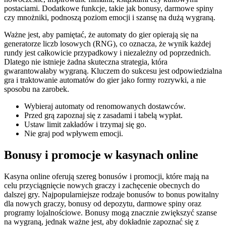
postaciami. Dodatkowe funkcje, takie jak bonusy, darmowe spiny
czy mnożniki, podnoszą poziom emocji i szansę na dużą wygraną.
Ważne jest, aby pamiętać, że automaty do gier opierają się na
generatorze liczb losowych (RNG), co oznacza, że wynik każdej
rundy jest całkowicie przypadkowy i niezależny od poprzednich.
Dlatego nie istnieje żadna skuteczna strategia, która
gwarantowałaby wygraną. Kluczem do sukcesu jest odpowiedzialna
gra i traktowanie automatów do gier jako formy rozrywki, a nie
sposobu na zarobek.
Wybieraj automaty od renomowanych dostawców.
Przed grą zapoznaj się z zasadami i tabelą wypłat.
Ustaw limit zakładów i trzymaj się go.
Nie graj pod wpływem emocji.
Bonusy i promocje w kasynach online
Kasyna online oferują szereg bonusów i promocji, które mają na
celu przyciągnięcie nowych graczy i zachęcenie obecnych do
dalszej gry. Najpopularniejsze rodzaje bonusów to bonus powitalny
dla nowych graczy, bonusy od depozytu, darmowe spiny oraz
programy lojalnościowe. Bonusy mogą znacznie zwiększyć szanse
na wygraną, jednak ważne jest, aby dokładnie zapoznać się z