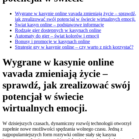
Wygrane w kasynie online vavada zmieniają życie – sprawdź,
jak zrealizować swój potencjał w świecie wirtualnych emocji.
Świat kasyn online – podstawowe informacje
Rodzaje gier dostępnych w kasynach online
Automaty do gier – świat kolorów i emocji
Bonusy i promocje w kasynach online
Strategie gry w kasynie online – czy warto z nich korzystać?
Wygrane w kasynie online
vavada zmieniają życie –
sprawdź, jak zrealizować swój
potencjał w świecie
wirtualnych emocji.
W dzisiejszych czasach, dynamiczny rozwój technologii otworzył
zupełnie nowe możliwości spędzania wolnego czasu. Jedną z
najpopularniejszych form rozrywki online stały się kasyna