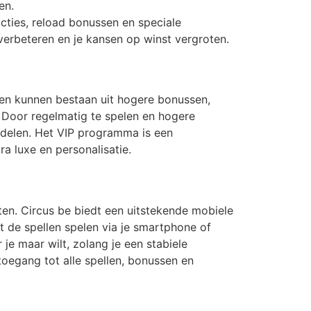
en.
ties, reload bonussen en speciale
erbeteren en je kansen op winst vergroten.
en kunnen bestaan uit hogere bonussen,
 Door regelmatig te spelen en hogere
rdelen. Het VIP programma is een
ra luxe en personalisatie.
aten. Circus be biedt een uitstekende mobiele
t de spellen spelen via je smartphone of
je maar wilt, zolang je een stabiele
toegang tot alle spellen, bonussen en