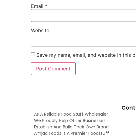
Email
*
Website
Save my name, email, and website in this b
Cont
As A Reliable Food Stuff Wholesaler
We Proudly Help Other Businesses
Establish And Build Their Own Brand.
Amjad Foods Is A Premier Foodstuff