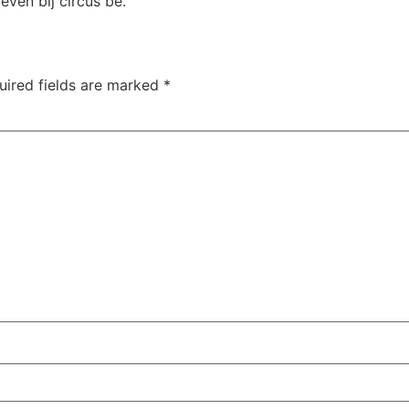
leven bij circus be.
uired fields are marked
*