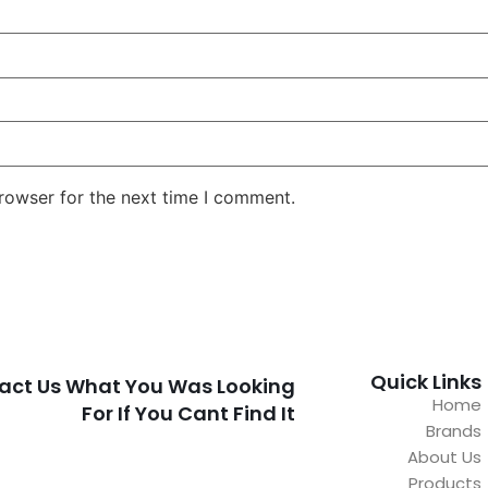
rowser for the next time I comment.
Quick Links
act Us What You Was Looking
Home
For If You Cant Find It
Brands
About Us
Products