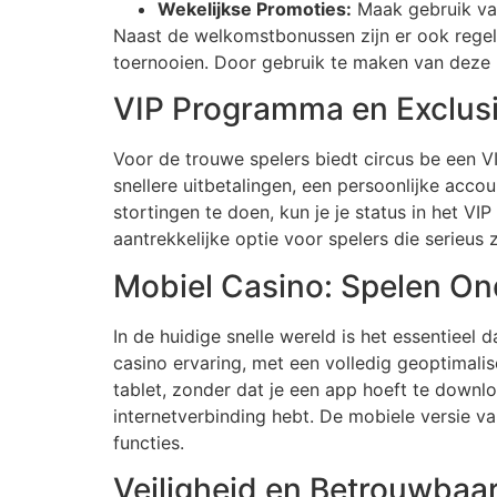
Wekelijkse Promoties:
Maak gebruik van
Naast de welkomstbonussen zijn er ook regel
toernooien. Door gebruik te maken van deze b
VIP Programma en Exclus
Voor de trouwe spelers biedt circus be een 
snellere uitbetalingen, een persoonlijke acc
stortingen te doen, kun je je status in het 
aantrekkelijke optie voor spelers die serieus 
Mobiel Casino: Spelen O
In de huidige snelle wereld is het essentieel
casino ervaring, met een volledig geoptimalis
tablet, zonder dat je een app hoeft te downlo
internetverbinding hebt. De mobiele versie va
functies.
Veiligheid en Betrouwbaar