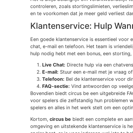
controleren, zoals stortingslimieten, verliesl
en te voorkomen dat je meer geld verliest dan
Klantenservice: Hulp Wan
Een goede klantenservice is essentieel voor e
chat, e-mail en telefoon. Het team is vriende
hulp nodig hebt met een bonus, een storting, 
Live Chat:
Directe hulp via een chatvens
E-mail:
Stuur een e-mail met je vraag o
Telefoon:
Bel de klantenservice voor dir
FAQ-sectie:
Vind antwoorden op veelges
Bovendien biedt circus be een uitgebreide FA
voor spelers die zelfstandig hun problemen w
spelers en alles in het werk stelt om een opti
Kortom,
circus be
biedt een complete en aantr
omgeving en uitstekende klantenservice is he