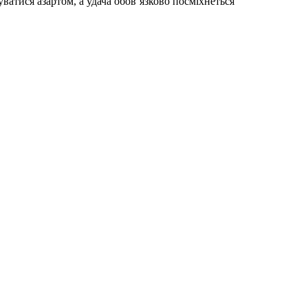
ватися азартом, а удача обов’язково посміхнеться