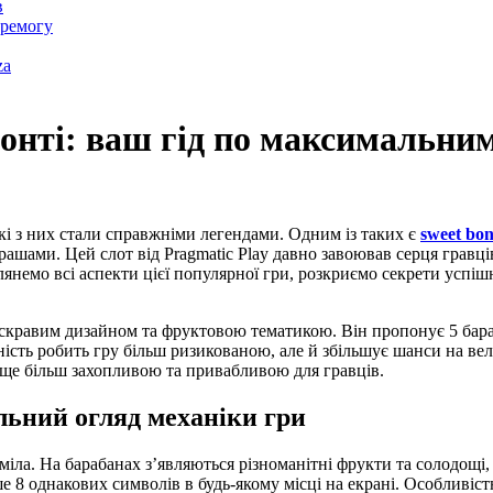
в
еремогу
za
онті: ваш гід по максимальни
деякі з них стали справжніми легендами. Одним із таких є
sweet bon
рашами. Цей слот від Pragmatic Play давно завоював серця гравц
глянемо всі аспекти цієї популярної гри, розкриємо секрети успі
 яскравим дизайном та фруктовою тематикою. Він пропонує 5 бараб
ність робить гру більш ризикованою, але й збільшує шанси на вел
 ще більш захопливою та привабливою для гравців.
льний огляд механіки гри
міла. На барабанах з’являються різноманітні фрукти та солодощі,
8 однакових символів в будь-якому місці на екрані. Особливістю