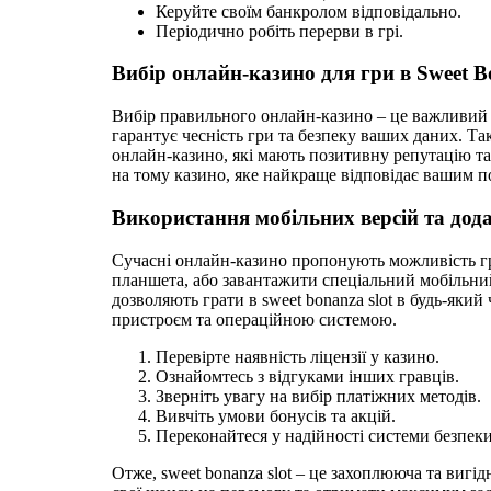
Керуйте своїм банкролом відповідально.
Періодично робіть перерви в грі.
Вибір онлайн-казино для гри в Sweet 
Вибір правильного онлайн-казино – це важливий фа
гарантує чесність гри та безпеку ваших даних. Та
онлайн-казино, які мають позитивну репутацію та
на тому казино, яке найкраще відповідає вашим п
Використання мобільних версій та дода
Сучасні онлайн-казино пропонують можливість гра
планшета, або завантажити спеціальний мобільний
дозволяють грати в sweet bonanza slot в будь-який
пристроєм та операційною системою.
Перевірте наявність ліцензії у казино.
Ознайомтесь з відгуками інших гравців.
Зверніть увагу на вибір платіжних методів.
Вивчіть умови бонусів та акцій.
Переконайтеся у надійності системи безпеки
Отже, sweet bonanza slot – це захоплююча та виг