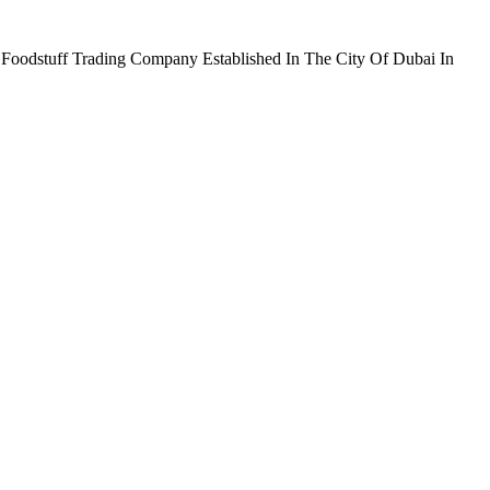
 Foodstuff Trading Company Established In The City Of Dubai In