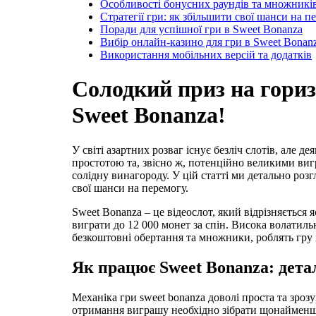
Особливості бонусних раундів та множникі
Стратегії гри: як збільшити свої шанси на п
Поради для успішної гри в Sweet Bonanza
Вибір онлайн-казино для гри в Sweet Bonan
Використання мобільних версій та додатків
Солодкий приз на гориз
Sweet Bonanza!
У світі азартних розваг існує безліч слотів, але 
простотою та, звісно ж, потенційно великими виг
солідну винагороду. У цій статті ми детально роз
свої шанси на перемогу.
Sweet Bonanza – це відеослот, який відрізняється
виграти до 12 000 монет за спін. Висока волатиль
безкоштовні обертання та множники, роблять гру
Як працює Sweet Bonanza: дета
Механіка гри sweet bonanza доволі проста та зрозу
отримання виграшу необхідно зібрати щонайменше 