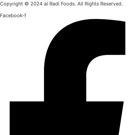
Copyright © 2024 al Radi Foods. All Rights Reserved.
Facebook-f