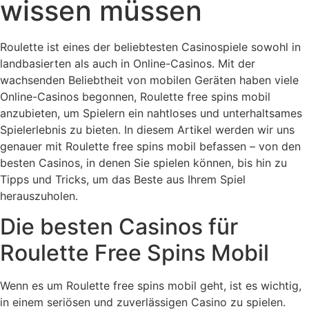
wissen müssen
Roulette ist eines der beliebtesten Casinospiele sowohl in
landbasierten als auch in Online-Casinos. Mit der
wachsenden Beliebtheit von mobilen Geräten haben viele
Online-Casinos begonnen, Roulette free spins mobil
anzubieten, um Spielern ein nahtloses und unterhaltsames
Spielerlebnis zu bieten. In diesem Artikel werden wir uns
genauer mit Roulette
free spins mobil befassen – von den
besten Casinos, in denen Sie spielen können, bis hin zu
Tipps und Tricks, um das Beste aus Ihrem Spiel
herauszuholen.
Die besten Casinos für
Roulette Free Spins Mobil
Wenn es um Roulette free spins mobil geht, ist es wichtig,
in einem seriösen und zuverlässigen Casino zu spielen.