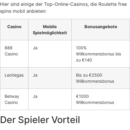
Hier sind einige der Top-Online-Casinos, die Roulette free
spins mobil anbieten:
Casino
Mobile
Bonusangebote
Spielmöglichkeit
888
Ja
100%
Casino
Willkommensbonus bis
zu €140
LeoVegas
Ja
Bis zu €2500
Willkommensbonus
Betway
Ja
€1000
Casino
Willkommensbonus
Der Spieler Vorteil