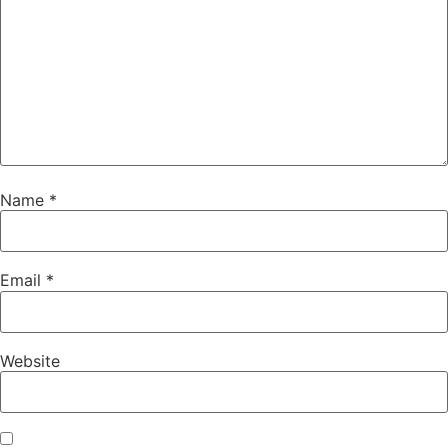
Name
*
Email
*
Website