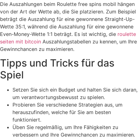
Die Auszahlungen beim Roulette free spins mobil hängen
von der Art der Wette ab, die Sie platzieren. Zum Beispiel
beträgt die Auszahlung für eine gewonnene Straight-Up-
Wette 35:1, während die Auszahlung für eine gewonnene
Even-Money-Wette 1:1 beträgt. Es ist wichtig, die
roulette
seiten mit bitcoin
Auszahlungstabellen zu kennen, um Ihre
Gewinnchancen zu maximieren.
Tipps und Tricks für das
Spiel
Setzen Sie sich ein Budget und halten Sie sich daran,
um verantwortungsbewusst zu spielen.
Probieren Sie verschiedene Strategien aus, um
herauszufinden, welche für Sie am besten
funktioniert.
Üben Sie regelmäßig, um Ihre Fähigkeiten zu
verbessern und Ihre Gewinnchancen zu maximieren.