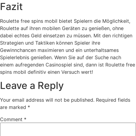
Fazit
Roulette free spins mobil bietet Spielern die Möglichkeit,
Roulette auf ihren mobilen Geräten zu genießen, ohne
dabei echtes Geld einsetzen zu müssen. Mit den richtigen
Strategien und Taktiken können Spieler ihre
Gewinnchancen maximieren und ein unterhaltsames
Spielerlebnis genießen. Wenn Sie auf der Suche nach
einem aufregenden Casinospiel sind, dann ist Roulette free
spins mobil definitiv einen Versuch wert!
Leave a Reply
Your email address will not be published.
Required fields
are marked
*
Comment
*