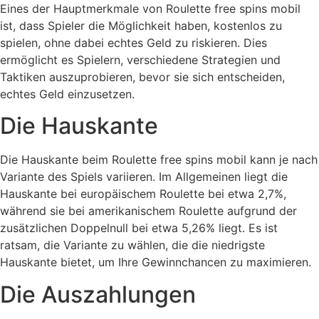
Eines der Hauptmerkmale von Roulette free spins mobil
ist, dass Spieler die Möglichkeit haben, kostenlos zu
spielen, ohne dabei echtes Geld zu riskieren. Dies
ermöglicht es Spielern, verschiedene Strategien und
Taktiken auszuprobieren, bevor sie sich entscheiden,
echtes Geld einzusetzen.
Die Hauskante
Die Hauskante beim Roulette free spins mobil kann je nach
Variante des Spiels variieren. Im Allgemeinen liegt die
Hauskante bei europäischem Roulette bei etwa 2,7%,
während sie bei amerikanischem Roulette aufgrund der
zusätzlichen Doppelnull bei etwa 5,26% liegt. Es ist
ratsam, die Variante zu wählen, die die niedrigste
Hauskante bietet, um Ihre Gewinnchancen zu maximieren.
Die Auszahlungen