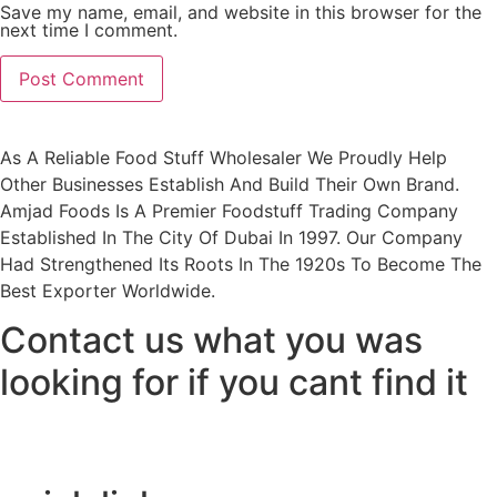
Save my name, email, and website in this browser for the
next time I comment.
As A Reliable Food Stuff Wholesaler We Proudly Help
Other Businesses Establish And Build Their Own Brand.
Amjad Foods Is A Premier Foodstuff Trading Company
Established In The City Of Dubai In 1997. Our Company
Had Strengthened Its Roots In The 1920s To Become The
Best Exporter Worldwide.
Contact us what you was
looking for if you cant find it