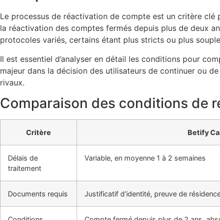
Le processus de réactivation de compte est un critère clé p
la réactivation des comptes fermés depuis plus de deux ans
protocoles variés, certains étant plus stricts ou plus souple
Il est essentiel d’analyser en détail les conditions pour co
majeur dans la décision des utilisateurs de continuer ou d
rivaux.
Comparaison des conditions de r
Critère
Betify Ca
Délais de
Variable, en moyenne 1 à 2 semaines
traitement
Documents requis
Justificatif d’identité, preuve de résidenc
Conditions
Compte fermé depuis plus de 2 ans, abse