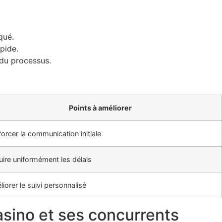
qué.
pide.
 du processus.
Points à améliorer
orcer la communication initiale
ire uniformément les délais
iorer le suivi personnalisé
asino et ses concurrents