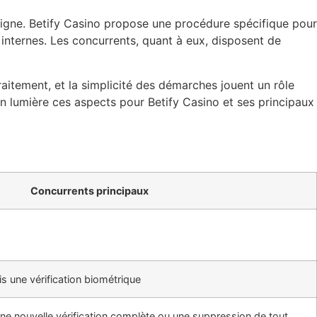
n ligne. Betify Casino propose une procédure spécifique pour
 internes. Les concurrents, quant à eux, disposent de
traitement, et la simplicité des démarches jouent un rôle
n lumière ces aspects pour Betify Casino et ses principaux
Concurrents principaux
fois une vérification biométrique
 une nouvelle vérification complète ou une suppression de tout