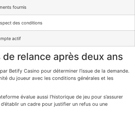
ments fournis
espect des conditions
ompte actif
s de relance après deux ans
 par Betify Casino pour déterminer l’issue de la demande.
ité du joueur avec les conditions générales et les
ateforme évalue aussi l’historique de jeu pour s’assurer
’établir un cadre pour justifier un refus ou une