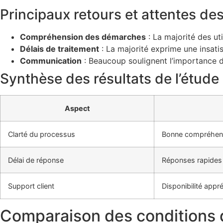
Principaux retours et attentes des
Compréhension des démarches
: La majorité des uti
Délais de traitement
: La majorité exprime une insati
Communication
: Beaucoup soulignent l’importance d
Synthèse des résultats de l’étude
Aspect
Clarté du processus
Bonne compréhens
Délai de réponse
Réponses rapides 
Support client
Disponibilité appr
Comparaison des conditions d