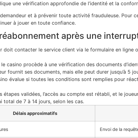
ique une vérification approfondie de l’identité et la confo
 demandeur et à prévenir toute activité frauduleuse. Pour ce
inuer à jouer en toute confiance.
 réabonnement après une interrup
r doit contacter le service client via le formulaire en lign
le casino procède à une vérification des documents d’ident
eur fournit ses documents, mais elle peut durer jusqu’à 5 jo
asino évalue si toutes les conditions sont remplies pour réa
es étapes validées, l’accès au compte est rétabli, et le jou
 total de 7 à 14 jours, selon les cas.
Délais approximatifs
ures
Envoi de la requêt