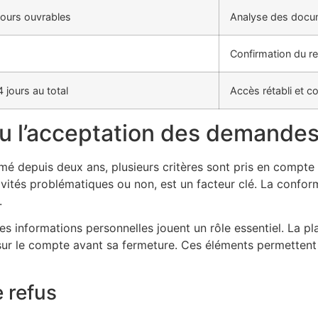
 jours ouvrables
Analyse des docu
Confirmation du r
 jours au total
Accès rétabli et c
s ou l’acceptation des demande
rmé depuis deux ans, plusieurs critères sont pris en compte
vités problématiques ou non, est un facteur clé. La conform
.
ses informations personnelles jouent un rôle essentiel. La pl
sur le compte avant sa fermeture. Ces éléments permettent d
e refus