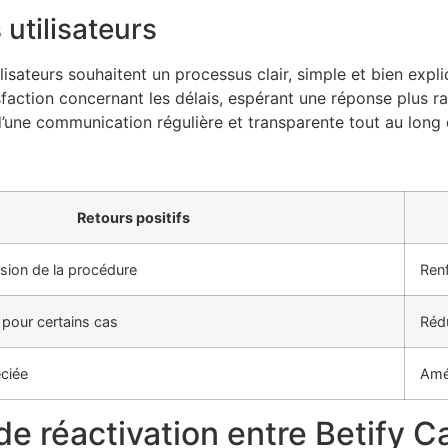
 utilisateurs
lisateurs souhaitent un processus clair, simple et bien expli
sfaction concernant les délais, espérant une réponse plus ra
’une communication régulière et transparente tout au long
Retours positifs
ion de la procédure
Renf
pour certains cas
Rédu
éciée
Amél
e réactivation entre Betify C