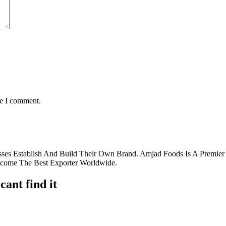
me I comment.
sses Establish And Build Their Own Brand. Amjad Foods Is A Premier
ecome The Best Exporter Worldwide.
cant find it