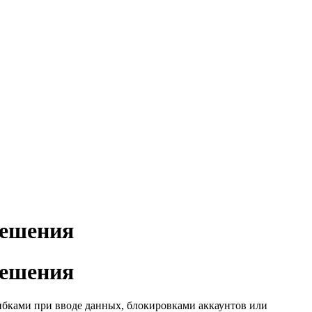
решения
решения
шибками при вводе данных, блокировками аккаунтов или