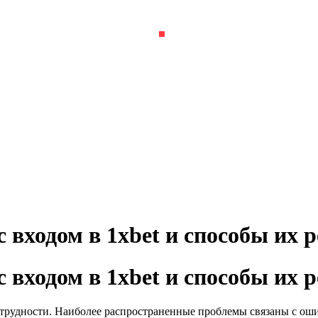
 входом в 1xbet и способы их 
 входом в 1xbet и способы их 
е трудности. Наиболее распространенные проблемы связаны с о