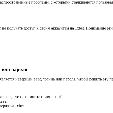
аспространенные проблемы, с которыми сталкиваются пользовате
 не получать доступ к своим аккаунтам на 1xbet. Понимание эт
а или пароля
 является неверный ввод логина или пароля. Чтобы решить эту 
верены, что не помните правильный.
тве.
держкой 1xbet.