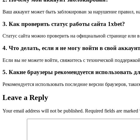
Ваш аккаунт может быть заблокирован за нарушение правил, н
3. Как проверить статус работы сайта 1xbet?
Статус сайта можно проверить на официальной странице или в 
4. Что делать, если я не могу войти в свой аккау
Если вы не можете войти, свяжитесь с технической поддержко
5. Какие браузеры рекомендуется использовать дл
Рекомендуется использовать последние версии браузеров, таких к
Leave a Reply
Your email address will not be published.
Required fields are marked