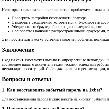
Некоторые пользователи сталкиваются с проблемами входа из-
Проверить настройки безопасности браузера.
Отключить расширения, которые могут блокировать досту
Убедиться, что браузер обновлен до последней версии.
Пользоваться наиболее распространенными браузерами, т
Эти простые шаги могут устранить многие проблемы, возникши
Заключение
Вход на сайт 1xbet может вызывать определенные неполадки, н
состоянием вашего аккаунта и техническими аспектами работы
нестандартных ситуаций. Соблюдая правила и рекомендации, вы
Вопросы и ответы
1. Как восстановить забытый пароль на 1xbet?
Для восстановления пароля нужно нажать на кнопку “Забыли па
2. Почему мой аккаунт заблокирован?