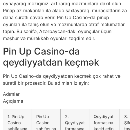
oynayaraq məziqinizi artıraraq məzmunlara daxil olun.
Pinap az məkanları ilə əlaqə saxlayaraq, müraciətlərinizə
daha sürətli cavab verir. Pin Up Casino-da pinup
oyunları ilə tanış olun və məzmunlarda ətraf məlumatlar
tapın. Bu səhifə, Azərbaycan-dakı oyunçular üçün
məşhur və mürəkkəb oyunları təqdim edir.
Pin Up Casino-da
qeydiyyatdan keçmək
Pin Up Casino-da qeydiyyatdan keçmək çox rahat və
sürətli bir prosesdir. Bu adımları izləyin:
Adımlar
Açıqlama
1. Pin Up
Pin Up
2.
Qeydiyyat
3.
Casino
Casino
Qeydiyyat
formasına
Şif
sahifasına
sahifasına
formasına
keçid edin.
təy