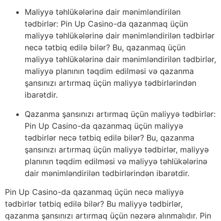
Maliyyə təhlükələrinə dair mənimləndirilən
tədbirlər: Pin Up Casino-da qazanmaq üçün
maliyyə təhlükələrinə dair mənimləndirilən tədbirlər
necə tətbiq edilə bilər? Bu, qazanmaq üçün
maliyyə təhlükələrinə dair mənimləndirilən tədbirlər,
maliyyə planının təqdim edilməsi və qazanma
şansınızı artırmaq üçün maliyyə tədbirlərindən
ibarətdir.
Qazanma şansınızı artırmaq üçün maliyyə tədbirlər:
Pin Up Casino-da qazanmaq üçün maliyyə
tədbirlər necə tətbiq edilə bilər? Bu, qazanma
şansınızı artırmaq üçün maliyyə tədbirlər, maliyyə
planının təqdim edilməsi və maliyyə təhlükələrinə
dair mənimləndirilən tədbirlərindən ibarətdir.
Pin Up Casino-da qazanmaq üçün necə maliyyə
tədbirlər tətbiq edilə bilər? Bu maliyyə tədbirlər,
qazanma şansınızı artırmaq üçün nəzərə alınmalıdır. Pin