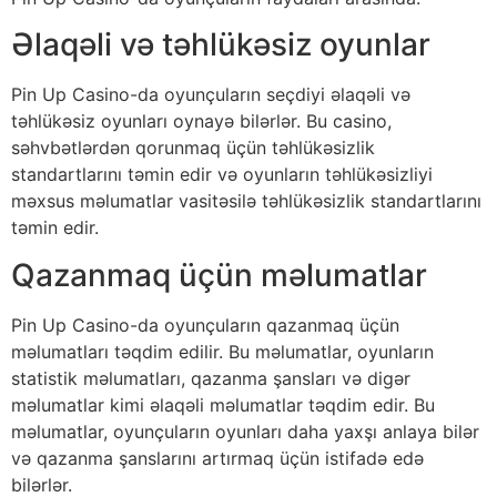
Əlaqəli və təhlükəsiz oyunlar
Pin Up Casino-da oyunçuların seçdiyi əlaqəli və
təhlükəsiz oyunları oynayə bilərlər. Bu casino,
səhvbətlərdən qorunmaq üçün təhlükəsizlik
standartlarını təmin edir və oyunların təhlükəsizliyi
məxsus məlumatlar vasitəsilə təhlükəsizlik standartlarını
təmin edir.
Qazanmaq üçün məlumatlar
Pin Up Casino-da oyunçuların qazanmaq üçün
məlumatları təqdim edilir. Bu məlumatlar, oyunların
statistik məlumatları, qazanma şansları və digər
məlumatlar kimi əlaqəli məlumatlar təqdim edir. Bu
məlumatlar, oyunçuların oyunları daha yaxşı anlaya bilər
və qazanma şanslarını artırmaq üçün istifadə edə
bilərlər.