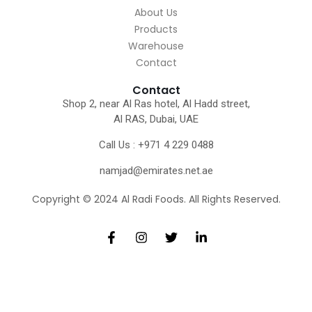
About Us
Products
Warehouse
Contact
Contact
Shop 2, near Al Ras hotel, Al Hadd street,
Al RAS, Dubai, UAE
Call Us : +971 4 229 0488
namjad@emirates.net.ae
Copyright © 2024 Al Radi Foods. All Rights Reserved.