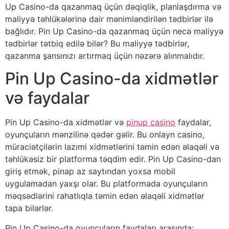
Up Casino-da qazanmaq üçün dəqiqlik, planlaşdırma və
maliyyə təhlükələrinə dair mənimləndirilən tədbirlər ilə
bağlıdır. Pin Up Casino-da qazanmaq üçün necə maliyyə
tədbirlər tətbiq edilə bilər? Bu maliyyə tədbirlər,
qazanma şansınızı artırmaq üçün nəzərə alınmalıdır.
Pin Up Casino-da xidmətlər
və faydalar
Pin Up Casino-da xidmətlər və
pinup casino
faydalar,
oyunçuların mənzilinə qədər gəlir. Bu onlayn casino,
müraciətçilərin lazımi xidmətlərini təmin edən əlaqəli və
təhlükəsiz bir platforma təqdim edir. Pin Up Casino-dan
giriş etmək, pinap az saytından yoxsa mobil
uygulamadan yaxşı olar. Bu platformada oyunçuların
məqsədlərini rahatlıqla təmin edən əlaqəli xidmətlər
tapa bilərlər.
Pin Up Casino-da oyunçuların faydaları arasında: