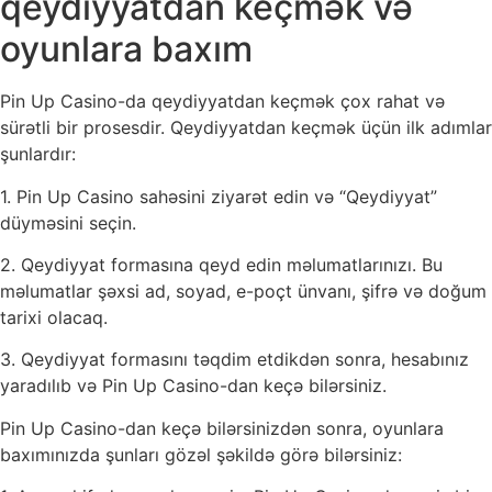
qeydiyyatdan keçmək və
oyunlara baxım
Pin Up Casino-da qeydiyyatdan keçmək çox rahat və
sürətli bir prosesdir. Qeydiyyatdan keçmək üçün ilk adımlar
şunlardır:
1. Pin Up Casino sahəsini ziyarət edin və “Qeydiyyat”
düyməsini seçin.
2. Qeydiyyat formasına qeyd edin məlumatlarınızı. Bu
məlumatlar şəxsi ad, soyad, e-poçt ünvanı, şifrə və doğum
tarixi olacaq.
3. Qeydiyyat formasını təqdim etdikdən sonra, hesabınız
yaradılıb və Pin Up Casino-dan keçə bilərsiniz.
Pin Up Casino-dan keçə bilərsinizdən sonra, oyunlara
baxımınızda şunları gözəl şəkildə görə bilərsiniz: