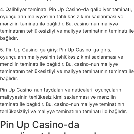
4. Qalibliyər təminatı: Pin Up Casino-da qalibliyər təminatı,
oyunçuların maliyyəsinin təhlükəsiz kimi saxlanması və
mənzilin təminatı ilə bağlıdır. Bu, casino-nun maliyyə
təminatının təhlükəsizliyi və maliyyə təminatının təminatı ilə
bağlıdır.
5. Pin Up Casino-gə giriş: Pin Up Casino-gə giriş,
oyunçuların maliyyəsinin təhlükəsiz kimi saxlanması və
mənzilin təminatı ilə bağlıdır. Bu, casino-nun maliyyə
təminatının təhlükəsizliyi və maliyyə təminatının təminatı ilə
bağlıdır.
Pin Up Casino-nun faydaları və nəticələri, oyunçuların
maliyyəsinin təhlükəsiz kimi saxlanması və mənzilin
təminatı ilə bağlıdır. Bu, casino-nun maliyyə təminatının
təhlükəsizliyi və maliyyə təminatının təminatı ilə bağlıdır.
Pin Up Casino-da