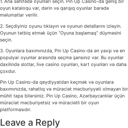
1. Ana səhifədə oyunları seçin. Pin Up Casino-da geniş bir
oyun kataloqu var, dərin və qarışıq oyunlar barədə
məlumatlar verilir.
2. Seçdiyiniz oyunu tıklayın və oyunun detallarını izləyin.
Oyunun tətbiq etmək üçün “Oyuna başlamaq” düyməsini
seçin.
3. Oyunlara baxımınızda, Pin Up Casino-da ən yaxşı və en
populyar oyunlar arasında seçmə şansınız var. Bu oyunlar
daxilində slotlar, live casino oyunları, kart oyunları və daha
çoxdur.
Pin Up Casino-da qeydiyyatdan keçmək və oyunlara
baxımınızda, rahatlıq və müraciət məcburiyyəti olmayan bir
mühit tapa bilərsiniz. Pin Up Casino, Azərbaycanlılar üçün
müraciət məcburiyetsiz və müraciətli bir oyun
platformasıdır.
Leave a Reply