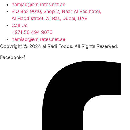
namjad@emirates.net.ae
P.O Box 9010, Shop 2, Near Al Ras hotel,
Al Hadd street, Al Ras, Dubai, UAE
Call Us
+971 50 494 9076
namjad@emirates.net.ae
Copyright © 2024 al Radi Foods. All Rights Reserved.
Facebook-f