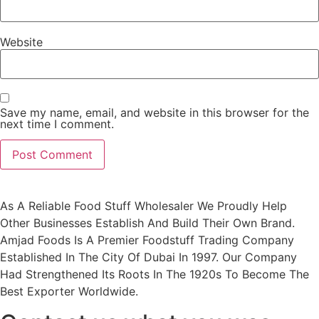
Website
Save my name, email, and website in this browser for the
next time I comment.
As A Reliable Food Stuff Wholesaler We Proudly Help
Other Businesses Establish And Build Their Own Brand.
Amjad Foods Is A Premier Foodstuff Trading Company
Established In The City Of Dubai In 1997. Our Company
Had Strengthened Its Roots In The 1920s To Become The
Best Exporter Worldwide.