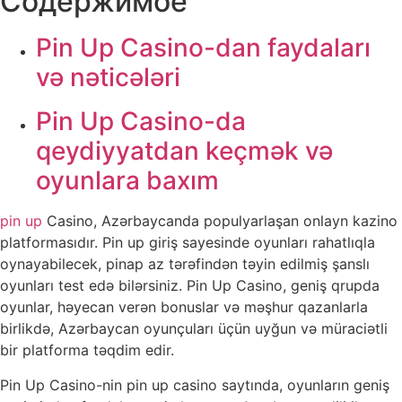
Содержимое
Pin Up Casino-dan faydaları
və nəticələri
Pin Up Casino-da
qeydiyyatdan keçmək və
oyunlara baxım
pin up
Casino, Azərbaycanda populyarlaşan onlayn kazino
platformasıdır. Pin up giriş sayesinde oyunları rahatlıqla
oynayabilecek, pinap az tərəfindən təyin edilmiş şanslı
oyunları test edə bilərsiniz. Pin Up Casino, geniş qrupda
oyunlar, həyecan verən bonuslar və məşhur qazanlarla
birlikdə, Azərbaycan oyunçuları üçün uyğun və müraciətli
bir platforma təqdim edir.
Pin Up Casino-nin pin up casino saytında, oyunların geniş