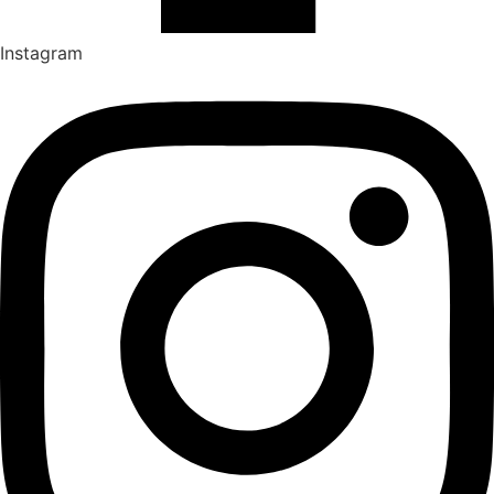
Instagram