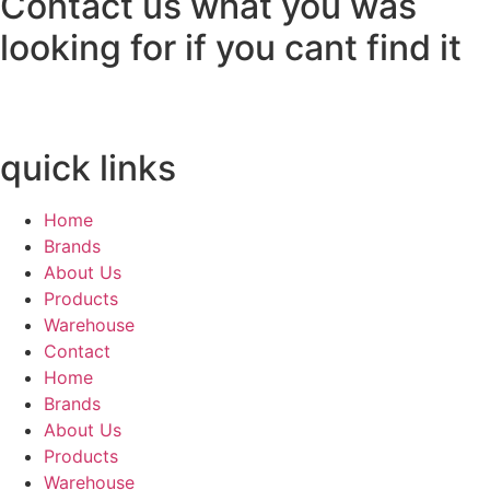
Contact us what you was
looking for if you cant find it
quick links
Home
Brands
About Us
Products
Warehouse
Contact
Home
Brands
About Us
Products
Warehouse