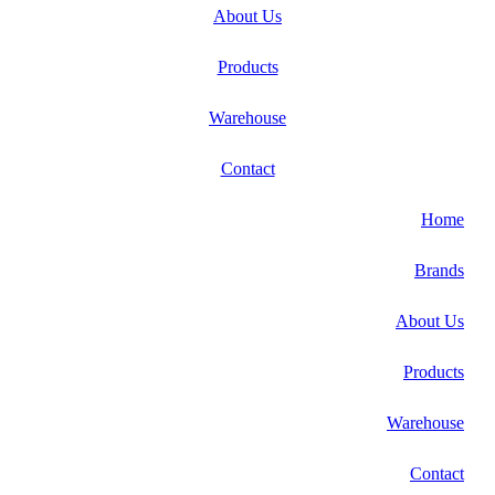
About Us
Products
Warehouse
Contact
Home
Brands
About Us
Products
Warehouse
Contact