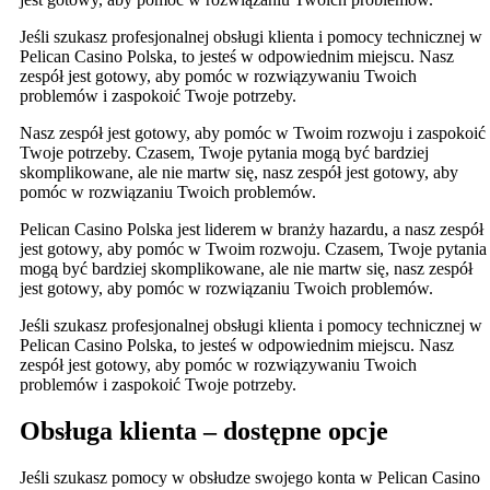
Jeśli szukasz profesjonalnej obsługi klienta i pomocy technicznej w
Pelican Casino Polska, to jesteś w odpowiednim miejscu. Nasz
zespół jest gotowy, aby pomóc w rozwiązywaniu Twoich
problemów i zaspokoić Twoje potrzeby.
Nasz zespół jest gotowy, aby pomóc w Twoim rozwoju i zaspokoić
Twoje potrzeby. Czasem, Twoje pytania mogą być bardziej
skomplikowane, ale nie martw się, nasz zespół jest gotowy, aby
pomóc w rozwiązaniu Twoich problemów.
Pelican Casino Polska jest liderem w branży hazardu, a nasz zespół
jest gotowy, aby pomóc w Twoim rozwoju. Czasem, Twoje pytania
mogą być bardziej skomplikowane, ale nie martw się, nasz zespół
jest gotowy, aby pomóc w rozwiązaniu Twoich problemów.
Jeśli szukasz profesjonalnej obsługi klienta i pomocy technicznej w
Pelican Casino Polska, to jesteś w odpowiednim miejscu. Nasz
zespół jest gotowy, aby pomóc w rozwiązywaniu Twoich
problemów i zaspokoić Twoje potrzeby.
Obsługa klienta – dostępne opcje
Jeśli szukasz pomocy w obsłudze swojego konta w Pelican Casino