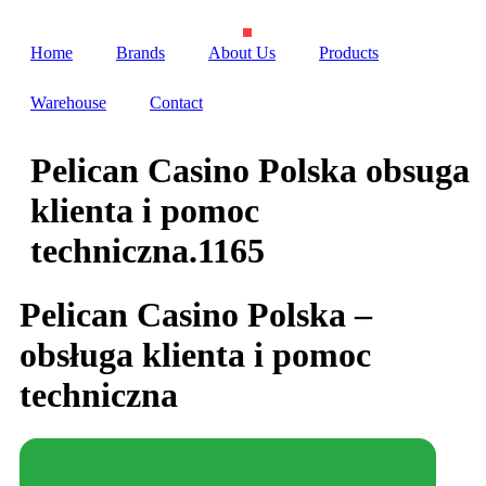
Skip
to
Home
Brands
About Us
Products
content
Warehouse
Contact
Pelican Casino Polska obsuga
klienta i pomoc
techniczna.1165
Pelican Casino Polska –
obsługa klienta i pomoc
techniczna