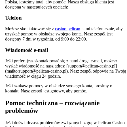
Polska, jesteśmy tutaj, aby pomóc. Nasza obsługa klienta jest
dostępna w następujących opcjach:
Telefon
Możesz skontaktować się z
casino pelican
nami telefonicznie, aby
uzyskać pomoc w obsłudze swojego konta. Nasz zespół jest
dostępny 7 dni w tygodniu, od 9:00 do 22:00.
Wiadomość e-mail
Jeśli preferujesz skontaktować się z nami drogą e-mail, możesz
wysłać wiadomość na nasz adres: [support@pelican-casino.pl]
(mailto:support@pelican-casino.pl). Nasz zespół odpowie na Twoją
wiadomość w ciągu 24 godzin.
Jeśli szukasz pomocy w obsłudze swojego konta, prosimy o
kontakt. Nasz zespół jest gotowy, aby pomóc.
Pomoc techniczna – rozwiązanie
problemów
Jeśli doświadczasz problemów związanych z grą w Pelican Casino