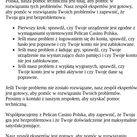
Polska, nasza pomoc techniczna jest tutaj, aby pomóc w
rozwiązaniu tych problemów. Nasz zespół ekspertów jest gotowy,
aby pomóc w rozwiązaniu Twoich problemów i zapewnić, że
Twoja gra jest bezproblemowa.
Pierwszy krok: sprawdź, czy Twoje urządzenie jest zgodne z
wymaganiami systemowymi Pelican Casino Polska.
Jeśli masz problem z logowaniem się do konta, sprawdź, czy
hasło jest poprawne i czy Twoje konto nie jest zablokowane.
Jeśli masz problem z ładując gry, sprawdź, czy Twoje
urządzenie ma wystarczająco dużo pamięci i czy Twoje konto
nie jest zablokowane.
Jeśli masz problem z wypłatą wygranych, sprawdź, czy
Twoje konto jest w pełni aktywne i czy Twoje dane są
poprawne.
Jeśli Twoje problemu nie zostało rozwiązane, nasz zespół ekspertó
jest gotowy, aby pomóc w rozwiązaniu Twoich problemów.
Prosimy o kontakt z naszym zespołem, aby uzyskać pomoc
techniczną.
Współpracujemy z Pelican Casino Polska, aby zapewnić, że Twoja
gra jest bezproblemowa i że Twoje doświadczenie jest maksymalnie
satysfakcjonujące.
Nasz zespół ekspertów jest gotowy, aby pomóc w rozwiązaniu