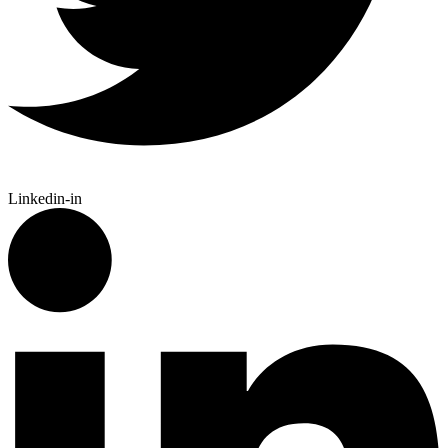
Linkedin-in