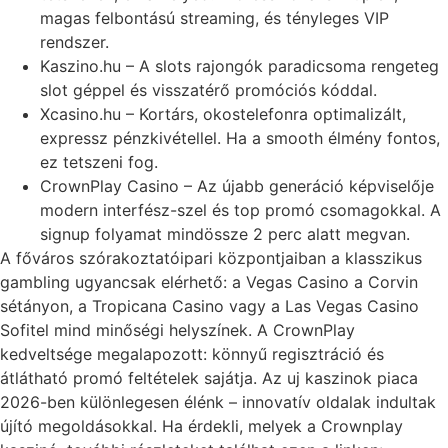
magas felbontású streaming, és tényleges VIP
rendszer.
Kaszino.hu – A slots rajongók paradicsoma rengeteg
slot géppel és visszatérő promóciós kóddal.
Xcasino.hu – Kortárs, okostelefonra optimalizált,
expressz pénzkivétellel. Ha a smooth élmény fontos,
ez tetszeni fog.
CrownPlay Casino – Az újabb generáció képviselője
modern interfész-szel és top promó csomagokkal. A
signup folyamat mindössze 2 perc alatt megvan.
A főváros szórakoztatóipari központjaiban a klasszikus
gambling ugyancsak elérhető: a Vegas Casino a Corvin
sétányon, a Tropicana Casino vagy a Las Vegas Casino
Sofitel mind minőségi helyszínek. A CrownPlay
kedveltsége megalapozott: könnyű regisztráció és
átlátható promó feltételek sajátja. Az uj kaszinok piaca
2026-ben különlegesen élénk – innovatív oldalak indultak
újító megoldásokkal. Ha érdekli, melyek a Crownplay