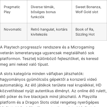
Pragmatic
Diverse témák,
Sweet Bonanza,
Play
bőséges bonus
Wolf Gold slot
funkciók
Novomatic
Retró hangulat, kortárs
Book of Ra,
kivitelezés
Sizzling Hot
A Playtech progresszív rendszere és a Microgaming
veterán ismeretanyaga ugyancsak megtalálható sok
platformon. Tesztelj különböző fejlesztőket, és keresd
meg ami neked való típust.
A slots kategória minden válfajban játszhatók:
hagyományos gyümölcsös gépektől a korszerű videó
automatákig. Az élő játékok területe real krupiékkel, HD
közvetítéssel nyújt autentikus élményt. Az online élő rulett,
élő póker és live blackjack mind játszható. A Playzilla
platform és a Dragon Slots oldal rengeteg nyerőgépes