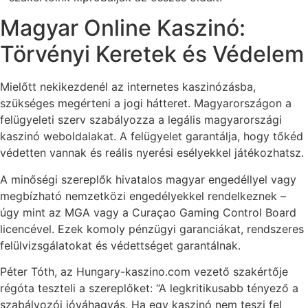
Magyar Online Kaszinó:
Törvényi Keretek és Védelem
Mielőtt nekikezdenél az internetes kaszinózásba,
szükséges megérteni a jogi hátteret. Magyarországon a
felügyeleti szerv szabályozza a legális magyarországi
kaszinó weboldalakat. A felügyelet garantálja, hogy tőkéd
védetten vannak és reális nyerési esélyekkel játékozhatsz.
A minőségi szereplők hivatalos magyar engedéllyel vagy
megbízható nemzetközi engedélyekkel rendelkeznek –
úgy mint az MGA vagy a Curaçao Gaming Control Board
licencével. Ezek komoly pénzügyi garanciákat, rendszeres
felülvizsgálatokat és védettséget garantálnak.
Péter Tóth, az Hungary-kaszino.com vezető szakértője
régóta teszteli a szereplőket: “A legkritikusabb tényező a
szabályozói jóváhagyás. Ha egy kaszinó nem teszi fel