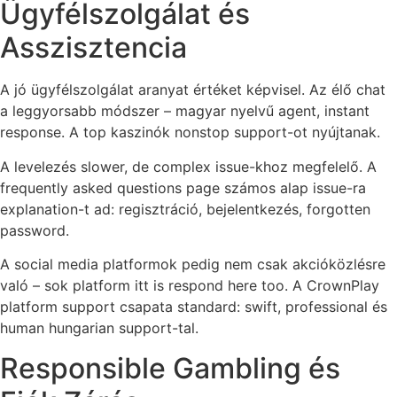
Ügyfélszolgálat és
Asszisztencia
A jó ügyfélszolgálat aranyat értéket képvisel. Az élő chat
a leggyorsabb módszer – magyar nyelvű agent, instant
response. A top kaszinók nonstop support-ot nyújtanak.
A levelezés slower, de complex issue-khoz megfelelő. A
frequently asked questions page számos alap issue-ra
explanation-t ad: regisztráció, bejelentkezés, forgotten
password.
A social media platformok pedig nem csak akcióközlésre
való – sok platform itt is respond here too. A CrownPlay
platform support csapata standard: swift, professional és
human hungarian support-tal.
Responsible Gambling és