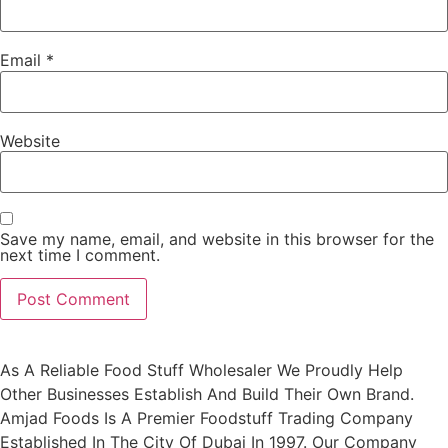
Email
*
Website
Save my name, email, and website in this browser for the
next time I comment.
As A Reliable Food Stuff Wholesaler We Proudly Help
Other Businesses Establish And Build Their Own Brand.
Amjad Foods Is A Premier Foodstuff Trading Company
Established In The City Of Dubai In 1997. Our Company