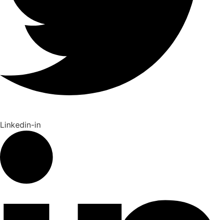
Linkedin-in