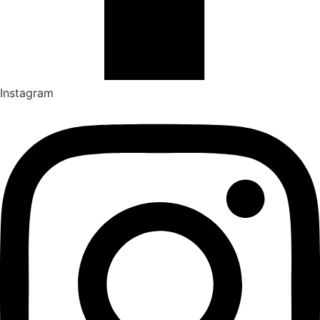
Instagram