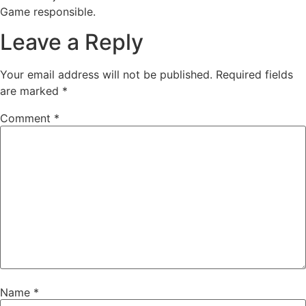
Game responsible.
Leave a Reply
Your email address will not be published.
Required fields
are marked
*
Comment
*
Name
*