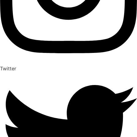
Twitter