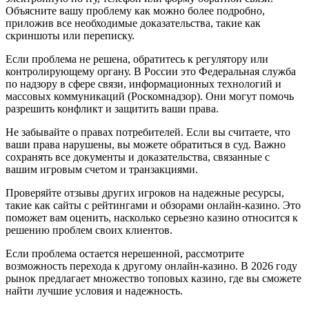
Объясните вашу проблему как можно более подробно,
приложив все необходимые доказательства, такие как
скриншоты или переписку.
Если проблема не решена, обратитесь к регулятору или
контролирующему органу. В России это Федеральная служба
по надзору в сфере связи, информационных технологий и
массовых коммуникаций (Роскомнадзор). Они могут помочь
разрешить конфликт и защитить ваши права.
Не забывайте о правах потребителей. Если вы считаете, что
ваши права нарушены, вы можете обратиться в суд. Важно
сохранять все документы и доказательства, связанные с
вашим игровым счетом и транзакциями.
Проверяйте отзывы других игроков на надежные ресурсы,
такие как сайты с рейтингами и обзорами онлайн-казино. Это
поможет вам оценить, насколько серьезно казино относится к
решению проблем своих клиентов.
Если проблема остается нерешенной, рассмотрите
возможность перехода к другому онлайн-казино. В 2026 году
рынок предлагает множество топовых казино, где вы сможете
найти лучшие условия и надежность.