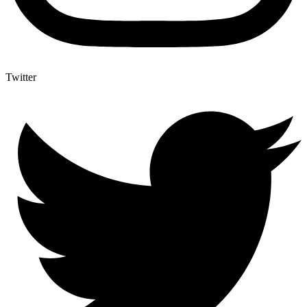
Twitter