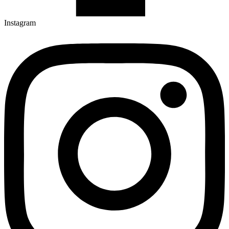
Instagram