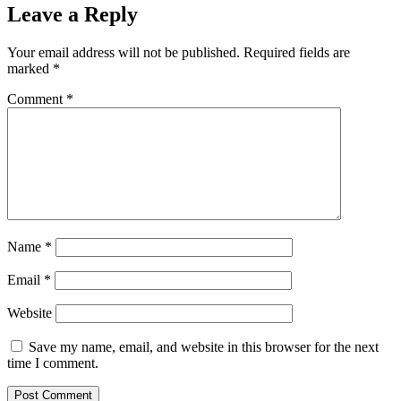
Leave a Reply
Your email address will not be published.
Required fields are
marked
*
Comment
*
Name
*
Email
*
Website
Save my name, email, and website in this browser for the next
time I comment.