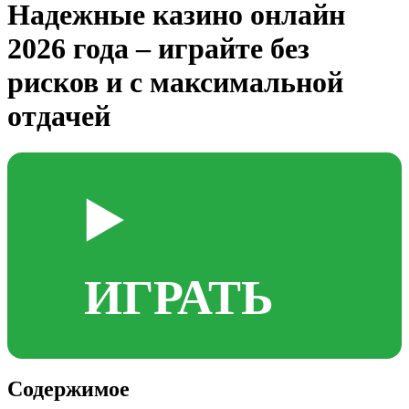
Надежные казино онлайн
2026 года – играйте без
рисков и с максимальной
отдачей
▶️
ИГРАТЬ
Содержимое