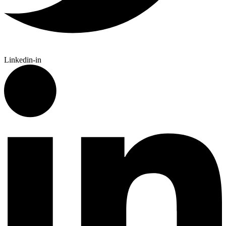
Linkedin-in