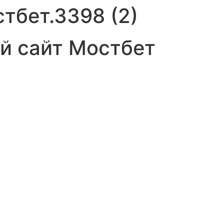
тбет.3398 (2)
ый сайт Мостбет
ehouse
Contact