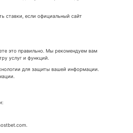
ть ставки, если официальный сайт
лаете это правильно. Мы рекомендуем вам
тру услуг и функций.
ехнологии для защиты вашей информации.
мации.
и:
ostbet.com.