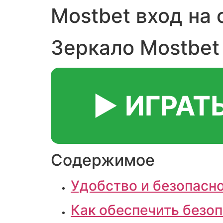
Mostbet вход на
Зеркало Mostbet
▶️ ИГРАТ
Содержимое
Удобство и безопасн
Как обеспечить безоп