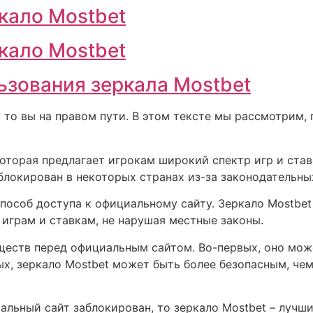
кало Mostbet
кало Mostbet
зования зеркала Mostbet
 то вы на правом пути. В этом тексте мы рассмотрим, 
которая предлагает игрокам широкий спектр игр и ставо
локирован в некоторых странах из-за законодательны
способ доступа к официальному сайту. Зеркало Mostbet
 играм и ставкам, не нарушая местные законы.
еств перед официальным сайтом. Во-первых, оно може
х, зеркало Mostbet может быть более безопасным, чем 
иальный сайт заблокирован, то зеркало Mostbet – луч