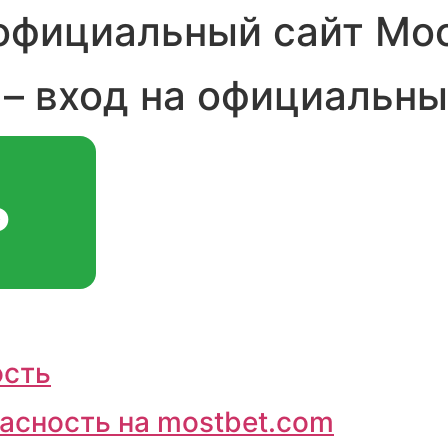
 официальный сайт Мос
 – вход на официальн
Home
Brands
About Us
Products
War
Ь
ость
асность на mostbet.com