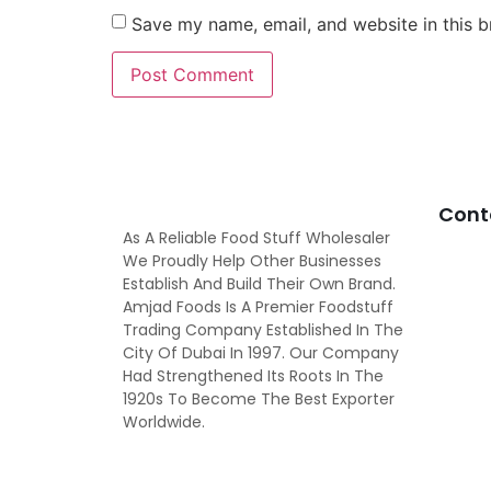
Save my name, email, and website in this b
Cont
As A Reliable Food Stuff Wholesaler
We Proudly Help Other Businesses
Establish And Build Their Own Brand.
Amjad Foods Is A Premier Foodstuff
Trading Company Established In The
City Of Dubai In 1997. Our Company
Had Strengthened Its Roots In The
1920s To Become The Best Exporter
Worldwide.