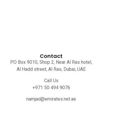
Contact
P.O Box 9010, Shop 2, Near Al Ras hotel,
Al Hadd street, Al Ras, Dubai, UAE
Call Us
+971 50 494 9076
namjad@emirates.net.ae