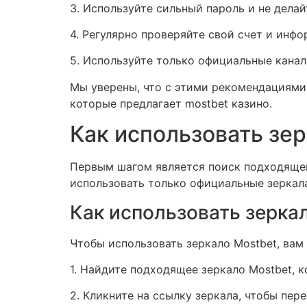
3. Используйте сильный пароль и не делай
4. Регулярно проверяйте свой счет и инфо
5. Используйте только официальные канал
Мы уверены, что с этими рекомендациями
которые предлагает mostbet казино.
Как использовать зе
Первым шагом является поиск подходящего
использовать только официальные зеркал
Как использовать зерка
Чтобы использовать зеркало Mostbet, ва
1. Найдите подходящее зеркало Mostbet, 
2. Кликните на ссылку зеркала, чтобы пер