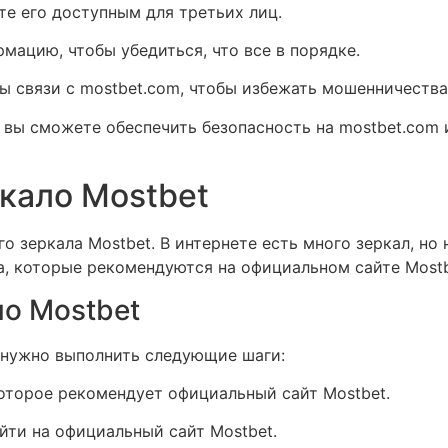
те его доступным для третьих лиц.
рмацию, чтобы убедиться, что все в порядке.
ы связи с mostbet.com, чтобы избежать мошенничества
 вы сможете обеспечить безопасность на mostbet.com
ркало Mostbet
 зеркала Mostbet. В интернете есть много зеркал, но
а, которые рекомендуются на официальном сайте Mostb
ло Mostbet
м нужно выполнить следующие шаги:
которое рекомендует официальный сайт Mostbet.
ейти на официальный сайт Mostbet.