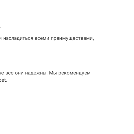
.
 и насладиться всеми преимуществами,
 не все они надежны. Мы рекомендуем
et.