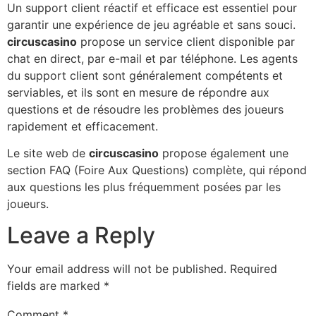
Un support client réactif et efficace est essentiel pour
garantir une expérience de jeu agréable et sans souci.
circuscasino
propose un service client disponible par
chat en direct, par e-mail et par téléphone. Les agents
du support client sont généralement compétents et
serviables, et ils sont en mesure de répondre aux
questions et de résoudre les problèmes des joueurs
rapidement et efficacement.
Le site web de
circuscasino
propose également une
section FAQ (Foire Aux Questions) complète, qui répond
aux questions les plus fréquemment posées par les
joueurs.
Leave a Reply
Your email address will not be published.
Required
fields are marked
*
Comment
*