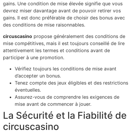
gains. Une condition de mise élevée signifie que vous
devrez miser davantage avant de pouvoir retirer vos
gains. Il est donc préférable de choisir des bonus avec
des conditions de mise raisonnables.
circuscasino
propose généralement des conditions de
mise compétitives, mais il est toujours conseillé de lire
attentivement les termes et conditions avant de
participer à une promotion.
Vérifiez toujours les conditions de mise avant
d’accepter un bonus.
Tenez compte des jeux éligibles et des restrictions
éventuelles.
Assurez-vous de comprendre les exigences de
mise avant de commencer à jouer.
La Sécurité et la Fiabilité de
circuscasino