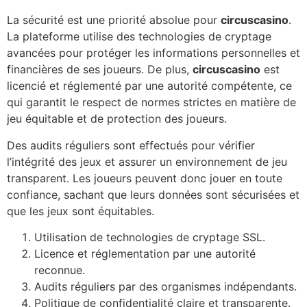
La sécurité est une priorité absolue pour
circuscasino
.
La plateforme utilise des technologies de cryptage
avancées pour protéger les informations personnelles et
financières de ses joueurs. De plus,
circuscasino
est
licencié et réglementé par une autorité compétente, ce
qui garantit le respect de normes strictes en matière de
jeu équitable et de protection des joueurs.
Des audits réguliers sont effectués pour vérifier
l’intégrité des jeux et assurer un environnement de jeu
transparent. Les joueurs peuvent donc jouer en toute
confiance, sachant que leurs données sont sécurisées et
que les jeux sont équitables.
Utilisation de technologies de cryptage SSL.
Licence et réglementation par une autorité
reconnue.
Audits réguliers par des organismes indépendants.
Politique de confidentialité claire et transparente.