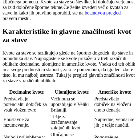
ključnega pomena. Kvote za stave so številke, ki določajo verjetnost
za izid določene športne tekme.Če želite izvedeti več o kvotah za
stave in kako jih pravilno uporabiti, ste na
betandyou
pregled
pravem mestu.
Karakteristike in glavne značilnosti kvot
za stave
Kvote za stave se razlikujejo glede na športno dogodek, tip stave in
ponudnika stav. Najpogosteje se kvote prikažejo v treh različnih
oblikah: decimalne, ulomljene in ameriške kvote. Vsaka od teh oblik
ima svoje prednosti in slabosti, zato je pomembno, da igralec izbere
tisto, ki mu najbolj ustreza. Tukaj je pregled glavnih značilnosti kvot
za stave v različnih oblikah:
Decimalne kvote
Ulomljene kvote
Ameriške kvote
Predstavljajo
Večinoma se
Predstavljajo
potencialni dobiček za
uporabljajo v Veliki
dobiček na vloženi
vsak vložen evro.
Britaniji.
enoto denarja.
Težje za
Enostavne za
Napredne, vendar se
izračunavanje
razumevanje.
jih je težje naučiti.
zaključnih kvot.
Običajno se
Najbolj priljubljene v
Pogosteje se