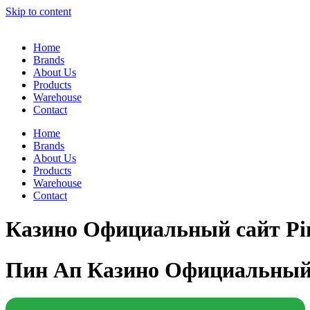
Skip to content
Home
Brands
About Us
Products
Warehouse
Contact
Home
Brands
About Us
Products
Warehouse
Contact
Казино Официальный сайт Pin 
Пин Ап Казино Официальный са