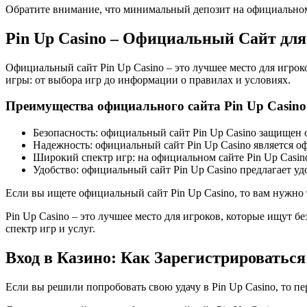
Обратите внимание, что минимальный депозит на официальном с
Pin Up Casino – Официальный Сайт дл
Официальный сайт Pin Up Casino – это лучшее место для игрок
игры: от выбора игр до информации о правилах и условиях.
Преимущества официального сайта Pin Up Casino
Безопасность: официальный сайт Pin Up Casino защищен 
Надежность: официальный сайт Pin Up Casino является о
Широкий спектр игр: на официальном сайте Pin Up Casino
Удобство: официальный сайт Pin Up Casino предлагает уд
Если вы ищете официальный сайт Pin Up Casino, то вам нужно т
Pin Up Casino – это лучшее место для игроков, которые ищут 
спектр игр и услуг.
Вход в Казино: Как Зарегистрироваться
Если вы решили попробовать свою удачу в Pin Up Casino, то пе