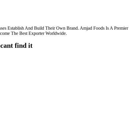
sses Establish And Build Their Own Brand. Amjad Foods Is A Premier
ecome The Best Exporter Worldwide.
cant find it