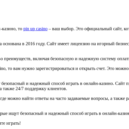
-казино, то
pin up casino
– ваш выбор. Это официальный сайт, ко
а основана в 2016 году. Сайт имеет лицензию на игорный бизнес
о преимуществ, включая безопасную и надежную систему оплаты
ino, то вам нужно зарегистрироваться и открыть счет. Это можно
ут безопасный и надежный способ играть в онлайн-казино. Сайт
а также 24/7 поддержку клиентов.
, где можно найти ответы на часто задаваемые вопросы, а также
торые ищут безопасный и надежный способ играть в онлайн-казин
те играть!