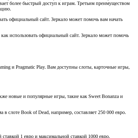
ивает более быстрый доступ к играм. Третьим преимуществом
ацию.
зовать официальный сайт. Зеркало может помочь вам начать
е, как использовать официальный сайт. Зеркало может помочь
aming и Pragmatic Play. Вам доступны слоты, карточные игры,
также новые и популярные игры, такие как Sweet Bonanza и
в слоте Book of Dead, например, составляет 250 000 евро.
й ставкой 1 евро и максимальной ставкой 1000 евро.