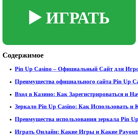
▶️ ИГРАТЬ
Содержимое
Pin Up Casino – Официальный Сайт для Игр
Преимущества официального сайта Pin Up Ca
Вход в Казино: Как Зарегистрироваться и Н
Зеркало Pin Up Casino: Как Использовать и 
Преимущества использования зеркала Pin Up
Играть Онлайн: Какие Игры и Какие Payout