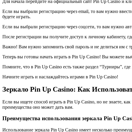
Для начала перейдите на официальный сайт Pin Up Casino и кли
Если вы выбрали регистрацию через email, то вам нужно ввест
будете играть.
Если вы выбрали регистрацию через соцсети, то вам нужно авт
После регистрации вы получите доступ к личному кабинету, гд
Важно! Вам нужно запомнить свой пароль и не делиться им с тр
Теперь вы готовы начать играть в Pin Up Casino! Вы можете вы
Помните, что в Pin Up Casino есть также раздел “Турниры”, гд
Начните играть и наслаждайтесь играми в Pin Up Casino!
Зеркало Pin Up Casino: Как Использова
Если вы ищете способ играть в Pin Up Casino, но не знаете, ка
преимущества оно может дать вам.
Преимущества использования зеркала Pin Up Cas
Использование зеркала Pin Up Casino имеет несколько преимуще