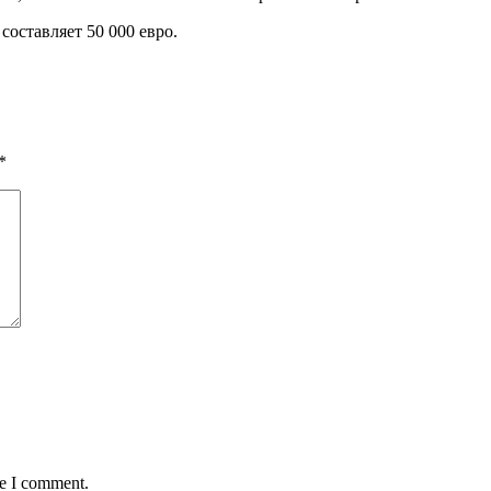
составляет 50 000 евро.
.
*
me I comment.