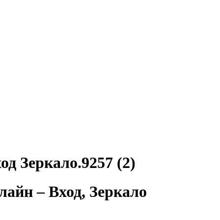
д Зеркало.9257 (2)
лайн – Вход, Зеркало