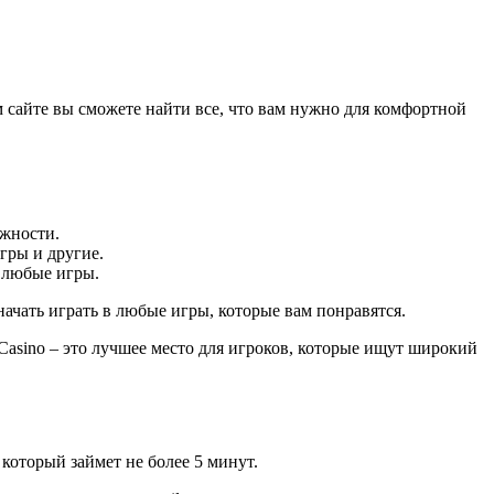
м сайте вы сможете найти все, что вам нужно для комфортной
ежности.
гры и другие.
в любые игры.
начать играть в любые игры, которые вам понравятся.
 Casino – это лучшее место для игроков, которые ищут широкий
который займет не более 5 минут.