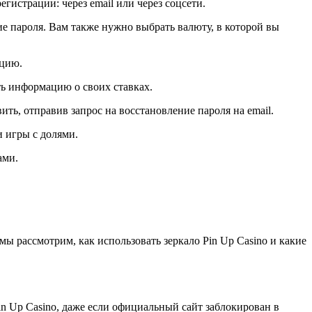
гистрации: через email или через соцсети.
ие пароля. Вам также нужно выбрать валюту, в которой вы
ацию.
ть информацию о своих ставках.
ть, отправив запрос на восстановление пароля на email.
и игры с долями.
ами.
 мы рассмотрим, как использовать зеркало Pin Up Casino и какие
in Up Casino, даже если официальный сайт заблокирован в