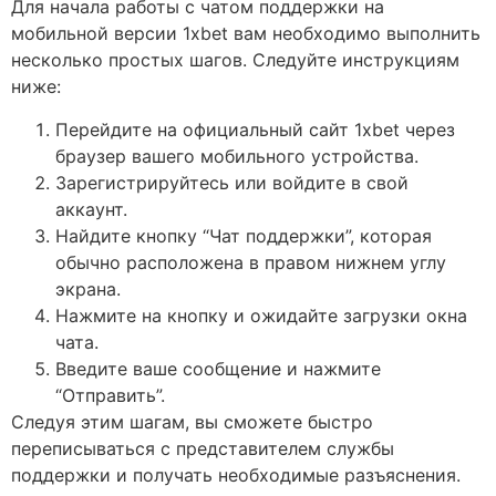
Для начала работы с чатом поддержки на
мобильной версии 1xbet вам необходимо выполнить
несколько простых шагов. Следуйте инструкциям
ниже:
Перейдите на официальный сайт 1xbet через
браузер вашего мобильного устройства.
Зарегистрируйтесь или войдите в свой
аккаунт.
Найдите кнопку “Чат поддержки”, которая
обычно расположена в правом нижнем углу
экрана.
Нажмите на кнопку и ожидайте загрузки окна
чата.
Введите ваше сообщение и нажмите
“Отправить”.
Следуя этим шагам, вы сможете быстро
переписываться с представителем службы
поддержки и получать необходимые разъяснения.