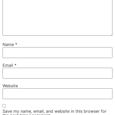
Name
*
Email
*
Website
Save my name, email, and website in this browser for