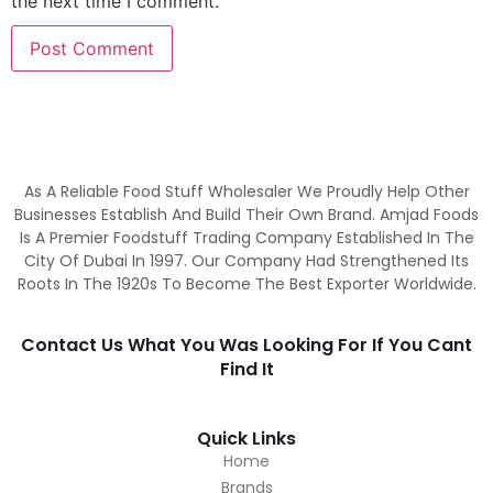
the next time I comment.
As A Reliable Food Stuff Wholesaler We Proudly Help Other
Businesses Establish And Build Their Own Brand. Amjad Foods
Is A Premier Foodstuff Trading Company Established In The
City Of Dubai In 1997. Our Company Had Strengthened Its
Roots In The 1920s To Become The Best Exporter Worldwide.
Contact Us What You Was Looking For If You Cant
Find It
Quick Links
Home
Brands