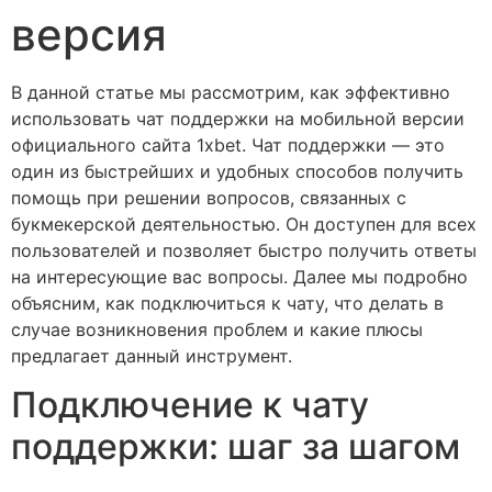
версия
В данной статье мы рассмотрим, как эффективно
использовать чат поддержки на мобильной версии
официального сайта 1xbet. Чат поддержки — это
один из быстрейших и удобных способов получить
помощь при решении вопросов, связанных с
букмекерской деятельностью. Он доступен для всех
пользователей и позволяет быстро получить ответы
на интересующие вас вопросы. Далее мы подробно
объясним, как подключиться к чату, что делать в
случае возникновения проблем и какие плюсы
предлагает данный инструмент.
Подключение к чату
поддержки: шаг за шагом