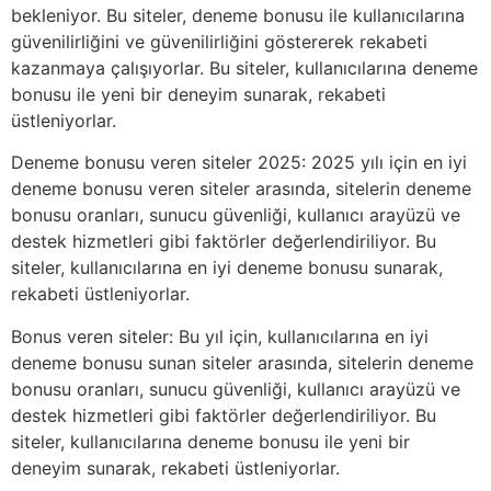
bekleniyor. Bu siteler, deneme bonusu ile kullanıcılarına
güvenilirliğini ve güvenilirliğini göstererek rekabeti
kazanmaya çalışıyorlar. Bu siteler, kullanıcılarına deneme
bonusu ile yeni bir deneyim sunarak, rekabeti
üstleniyorlar.
Deneme bonusu veren siteler 2025: 2025 yılı için en iyi
deneme bonusu veren siteler arasında, sitelerin deneme
bonusu oranları, sunucu güvenliği, kullanıcı arayüzü ve
destek hizmetleri gibi faktörler değerlendiriliyor. Bu
siteler, kullanıcılarına en iyi deneme bonusu sunarak,
rekabeti üstleniyorlar.
Bonus veren siteler: Bu yıl için, kullanıcılarına en iyi
deneme bonusu sunan siteler arasında, sitelerin deneme
bonusu oranları, sunucu güvenliği, kullanıcı arayüzü ve
destek hizmetleri gibi faktörler değerlendiriliyor. Bu
siteler, kullanıcılarına deneme bonusu ile yeni bir
deneyim sunarak, rekabeti üstleniyorlar.