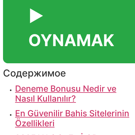
▶️
OYNAMAK
Содержимое
Deneme Bonusu Nedir ve
Nasıl Kullanılır?
En Güvenilir Bahis Sitelerinin
Özellikleri