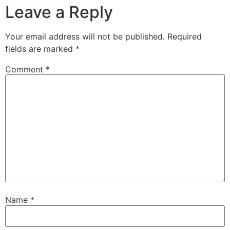
Leave a Reply
Your email address will not be published.
Required
fields are marked
*
Comment
*
Name
*