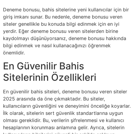
Deneme bonusu, bahis sitelerine yeni kullanıcılar için bir
giriş imkanı sunar. Bu nedenle, deneme bonusu veren
siteler genellikle bu konuda bilgi edinmek için en iyi
yerdir. Eğer deneme bonusu veren sitelerden birine
kaydolmayı düşünüyorsanız, deneme bonusu hakkında
bilgi edinmek ve nasıl kullanacağınızı öğrenmek
önemlidir.
En Güvenilir Bahis
Sitelerinin Özellikleri
En güvenilir bahis siteleri, deneme bonusu veren siteler
2025 arasında da öne çıkmaktadır. Bu siteler,
kullanıcıların güvenliğini ve deneyimini önceliğe koyarlar.
İlk olarak, sitelerin sert güvenlik standartlarına uygun
olması gereklidir. Bu, verilerin şifrelenmesi ve kullanıcı
hesaplarının korunması anlamına gelir. Ayrıca, sitelerin