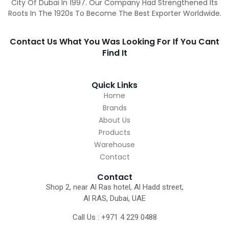
City Of Dubai In 1997. Our Company Had Strengthened Its
Roots In The 1920s To Become The Best Exporter Worldwide.
Contact Us What You Was Looking For If You Cant
Find It
Quick Links
Home
Brands
About Us
Products
Warehouse
Contact
Contact
Shop 2, near Al Ras hotel, Al Hadd street,
Al RAS, Dubai, UAE
Call Us : +971 4 229 0488