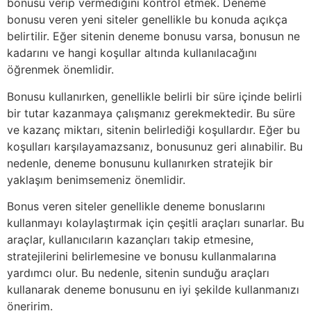
bonusu verip vermediğini kontrol etmek. Deneme
bonusu veren yeni siteler genellikle bu konuda açıkça
belirtilir. Eğer sitenin deneme bonusu varsa, bonusun ne
kadarını ve hangi koşullar altında kullanılacağını
öğrenmek önemlidir.
Bonusu kullanırken, genellikle belirli bir süre içinde belirli
bir tutar kazanmaya çalışmanız gerekmektedir. Bu süre
ve kazanç miktarı, sitenin belirlediği koşullardır. Eğer bu
koşulları karşılayamazsanız, bonusunuz geri alınabilir. Bu
nedenle, deneme bonusunu kullanırken stratejik bir
yaklaşım benimsemeniz önemlidir.
Bonus veren siteler genellikle deneme bonuslarını
kullanmayı kolaylaştırmak için çeşitli araçları sunarlar. Bu
araçlar, kullanıcıların kazançları takip etmesine,
stratejilerini belirlemesine ve bonusu kullanmalarına
yardımcı olur. Bu nedenle, sitenin sunduğu araçları
kullanarak deneme bonusunu en iyi şekilde kullanmanızı
öneririm.