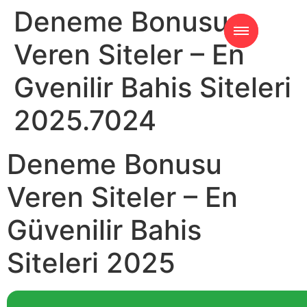
Deneme Bonusu
Veren Siteler – En
Gvenilir Bahis Siteleri
2025.7024
Deneme Bonusu
Veren Siteler – En
Güvenilir Bahis
Siteleri 2025