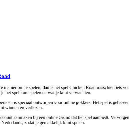
 Road
 manier om te spelen, dan is het spel Chicken Road misschien iets voor 
e je het spel kunt spelen en wat je kunt verwachten.
rts en is speciaal ontworpen voor online gokkers. Het spel is gebaseerd
unt winnen en verliezen.
count aanmaken bij een online casino dat het spel aanbiedt. Vervolgen
t Nederlands, zodat je gemakkelijk kunt spelen.