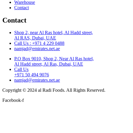
Warehouse
Contact
Contact
Shop 2, near Al Ras hotel, Al Hadd street,
Al RAS, Dubai, UAE
Call Us : +971 4 229 0488
namjad@emirates.net.ae
P.O Box 9010, Shop 2, Near Al Ras hotel,
Al Hadd street, Al Ras, Dubai, UAE
Call Us
+971 50 494 9076
namjad@emirates.net.ae
Copyright © 2024 al Radi Foods. All Rights Reserved.
Facebook-f