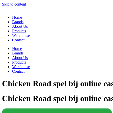
Skip to content
Home
Brands
About Us
Products
Warehouse
Contact
Home
Brands
About Us
Products
Warehouse
Contact
Chicken Road spel bij online ca
Chicken Road spel bij online ca