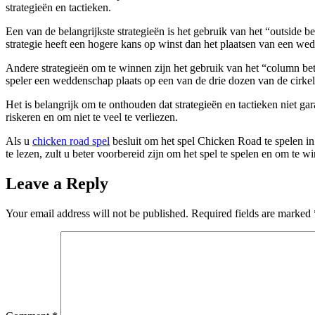
strategieën en tactieken.
Een van de belangrijkste strategieën is het gebruik van het “outside b
strategie heeft een hogere kans op winst dan het plaatsen van een w
Andere strategieën om te winnen zijn het gebruik van het “column be
speler een weddenschap plaats op een van de drie dozen van de cirkel
Het is belangrijk om te onthouden dat strategieën en tactieken niet gar
riskeren en om niet te veel te verliezen.
Als u
chicken road spel
besluit om het spel Chicken Road te spelen in 
te lezen, zult u beter voorbereid zijn om het spel te spelen en om te w
Leave a Reply
Your email address will not be published.
Required fields are marked