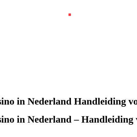
sino in Nederland Handleiding vo
sino in Nederland – Handleiding 