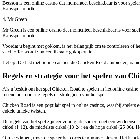
Betsson is een online casino dat momenteel beschikbaar is voor spele
Kansspelautoriteit.
4. Mr Green
Mr Green is een online casino dat momenteel beschikbaar is voor spel
Kansspelautoriteit.
Voordat u begint met gokken, is het belangrijk om te controleren of h
slachtoffer wordt van een illegale gokoperatie.
Let op: De lijst met online casinos die Chicken Road aanbieden, is n
Regels en strategie voor het spelen van C
Als u besluit om het spel Chicken Road te spelen in het online casino
meenemen door de regels en strategieën van het spel.
Chicken Road is een populair spel in online casinos, waarbij spelers 
enkele unieke twisten.
De regels van het spel zijn eenvoudig: de speler moet een weddenschap
cirkel (1-12), de middelste cirkel (13-24) en de hoge cirkel (25-36).
Om te winnen, moet de speler het correcte nummer kiezen. Het is bela