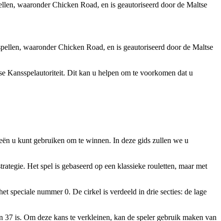
pellen, waaronder Chicken Road, en is geautoriseerd door de Maltse
spellen, waaronder Chicken Road, en is geautoriseerd door de Maltse
dse Kansspelautoriteit. Dit kan u helpen om te voorkomen dat u
gieën u kunt gebruiken om te winnen. In deze gids zullen we u
rategie. Het spel is gebaseerd op een klassieke rouletten, maar met
t speciale nummer 0. De cirkel is verdeeld in drie secties: de lage
in 37 is. Om deze kans te verkleinen, kan de speler gebruik maken van