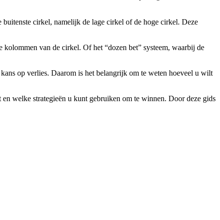
buitenste cirkel, namelijk de lage cirkel of de hoge cirkel. Deze
ie kolommen van de cirkel. Of het “dozen bet” systeem, waarbij de
en kans op verlies. Daarom is het belangrijk om te weten hoeveel u wilt
rkt en welke strategieën u kunt gebruiken om te winnen. Door deze gids