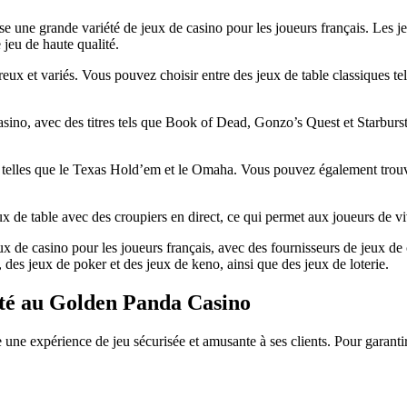
une grande variété de jeux de casino pour les joueurs français. Les jeu
jeu de haute qualité.
x et variés. Vous pouvez choisir entre des jeux de table classiques tels 
sino, avec des titres tels que Book of Dead, Gonzo’s Quest et Starburs
 telles que le Texas Hold’em et le Omaha. Vous pouvez également trouve
de table avec des croupiers en direct, ce qui permet aux joueurs de v
de casino pour les joueurs français, avec des fournisseurs de jeux de c
, des jeux de poker et des jeux de keno, ainsi que des jeux de loterie.
rité au Golden Panda Casino
 une expérience de jeu sécurisée et amusante à ses clients. Pour garant