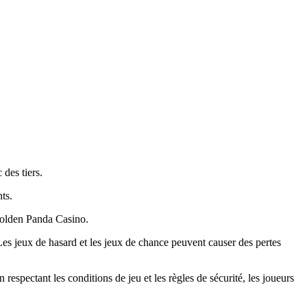
des tiers.
ts.
 Golden Panda Casino.
Les jeux de hasard et les jeux de chance peuvent causer des pertes
espectant les conditions de jeu et les règles de sécurité, les joueurs