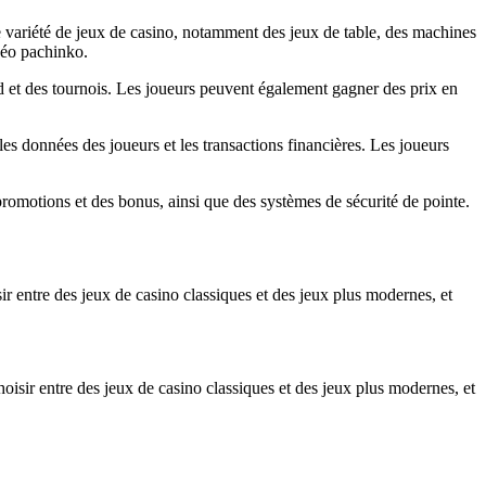
 variété de jeux de casino, notamment des jeux de table, des machines
idéo pachinko.
d et des tournois. Les joueurs peuvent également gagner des prix en
les données des joueurs et les transactions financières. Les joueurs
romotions et des bonus, ainsi que des systèmes de sécurité de pointe.
r entre des jeux de casino classiques et des jeux plus modernes, et
isir entre des jeux de casino classiques et des jeux plus modernes, et