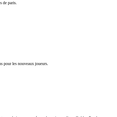
s de paris.
ns pour les nouveaux joueurs.