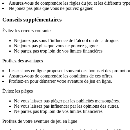
Assurez-vous de comprendre les règles du jeu et les différents type
Ne jouez pas plus que vous ne pouvez gagner.
Conseils supplémentaires
Évitez les erreurs courantes
Ne jouez pas sous l’influence de l’alcool ou de la drogue.
Ne jouez pas plus que vous ne pouvez gagner.
Ne partez pas trop loin de vos limites financières.
Profitez des avantages
Les casinos en ligne proposent souvent des bonus et des promotio
Assurez-vous de comprendre les conditions de ces offres.
Profitez-en pour démarrer votre aventure de jeu en ligne.
Évitez les pièges
Ne vous laissez pas piéger par les publicités mensongères.
Ne vous laissez pas influencer par les opinions des autres.
Ne partez pas trop loin de vos limites financières.
Profitez de votre aventure de jeu en ligne