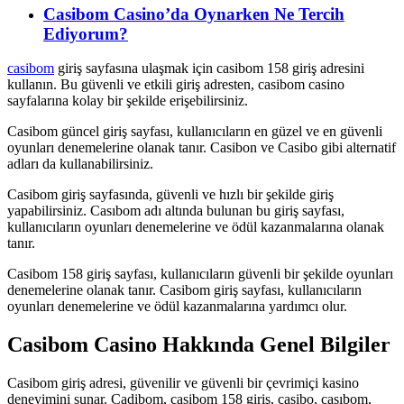
Casibom Casino’da Oynarken Ne Tercih
Ediyorum?
casibom
giriş sayfasına ulaşmak için casibom 158 giriş adresini
kullanın. Bu güvenli ve etkili giriş adresten, casibom casino
sayfalarına kolay bir şekilde erişebilirsiniz.
Casibom güncel giriş sayfası, kullanıcıların en güzel ve en güvenli
oyunları denemelerine olanak tanır. Casibon ve Casibo gibi alternatif
adları da kullanabilirsiniz.
Casibom giriş sayfasında, güvenli ve hızlı bir şekilde giriş
yapabilirsiniz. Casıbom adı altında bulunan bu giriş sayfası,
kullanıcıların oyunları denemelerine ve ödül kazanmalarına olanak
tanır.
Casibom 158 giriş sayfası, kullanıcıların güvenli bir şekilde oyunları
denemelerine olanak tanır. Casibom giriş sayfası, kullanıcıların
oyunları denemelerine ve ödül kazanmalarına yardımcı olur.
Casibom Casino Hakkında Genel Bilgiler
Casibom giriş adresi, güvenilir ve güvenli bir çevrimiçi kasino
deneyimini sunar. Cadibom, casibom 158 giriş, casibo, casıbom,