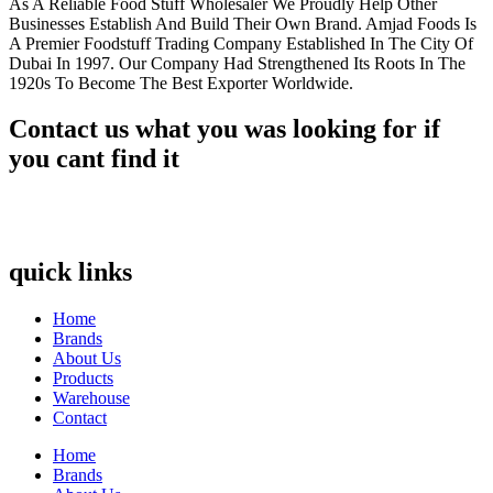
As A Reliable Food Stuff Wholesaler We Proudly Help Other
Businesses Establish And Build Their Own Brand. Amjad Foods Is
A Premier Foodstuff Trading Company Established In The City Of
Dubai In 1997. Our Company Had Strengthened Its Roots In The
1920s To Become The Best Exporter Worldwide.
Contact us what you was looking for if
you cant find it
quick links
Home
Brands
About Us
Products
Warehouse
Contact
Home
Brands