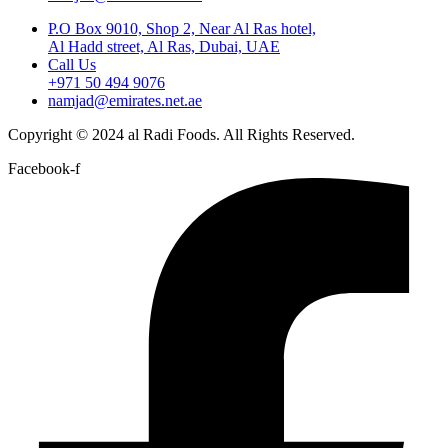
P.O Box 9010, Shop 2, Near Al Ras hotel,
Al Hadd street, Al Ras, Dubai, UAE
Call Us
+971 50 494 9076
namjad@emirates.net.ae
Copyright © 2024 al Radi Foods. All Rights Reserved.
Facebook-f