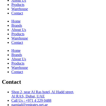
About Us
Products
Warehouse
Contact
Home
Brands
About Us
Products
Warehouse
Contact
Home
Brands
About Us
Products
Warehouse
Contact
Contact
Shop 2, near Al Ras hotel, Al Hadd street,
Al RAS, Dubai, UAE
Call Us : +971 4 229 0488
namjad@emirates.net.ae