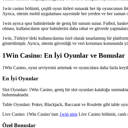
1win casino bölümü, çeşitli oyun türleri sunarak her tip oyuncunun iht
Ayrıca, sitenin mobil uygulaması sayesinde her yerden ve her zaman o
1win ayrıca spor bahislerinde de geniş bir sunum sunar. Futbol, basketb
olması, kullanıcıların spor bahislerini daha rahat ve güvenle yapmaları
1win, Türkiye’deki kullanıcılarına özel olarak tasarlanmış bir platform
gösterilmiştir. Ayrıca, sitenin güvenliği ve veri koruması konusunda yü
1Win Casino: En İyi Oyunlar ve Bonuslar
1Win Casino, oyun seviyesini artırmak ve oyunculara daha fazla keyif 
En İyi Oyunlar
Slot Oyunları: 1Win Casino, geniş bir slot oyunları kataloğu sunmaktad
bulunmaktadır.
Table Oyunları: Poker, Blackjack, Baccarat ve Roulette gibi table oyu
Live Casino: 1Win Casino’nun
1win giris
Live Casino bölümü, canlı d
Özel Bonuslar