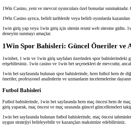
1Win Casino, yeni ve mevcut oyunculara özel bonuslar sunmaktadır. Ör
1Win Casino ayrıca, belirli tarihlerde veya belirli oyunlarda kazanıla
1win giriş yap veya 1win giriş için sitenin resmi web sitesine gidin. 1w
deneyim sunmayı amaçlar.
1Win Spor Bahisleri: Güncel Öneriler ve A
1winbet, 1 win ve 1win giriş sayfaları üzerinden spor bahislerindeki gü
erişebilirsiniz. 1win casino ve 1win bet seçenekleri de mevcuttır, anca
1win bet sayfasında bulunan spor bahislerinde, hem futbol hem de diğer 
öneriler, profesyonel analistlerin ve uzmanların incelemelerine dayanma
Futbol Bahisleri
Futbol bahislerinde, 1win bet sayfasında hem maç öncesi hem de maç sır
giriş yaparak, maç öncesi ve maç sırasında güncel güncellemeleri takip 
1win bet sayfasında bulunan futbol bahislerinde, maç öncesi tahminler,
uygun stratejiyi belirleyebilir ve kazançları maksimize edebilirsiniz.