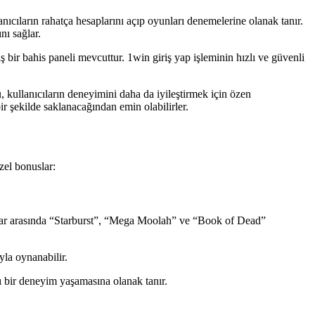
nıcıların rahatça hesaplarını açıp oyunları denemelerine olanak tanır.
nı sağlar.
ş bir bahis paneli mevcuttur. 1win giriş yap işleminin hızlı ve güvenli
, kullanıcıların deneyimini daha da iyileştirmek için özen
ir şekilde saklanacağından emin olabilirler.
zel bonuslar:
slotlar arasında “Starburst”, “Mega Moolah” ve “Book of Dead”
yla oynanabilir.
ı bir deneyim yaşamasına olanak tanır.