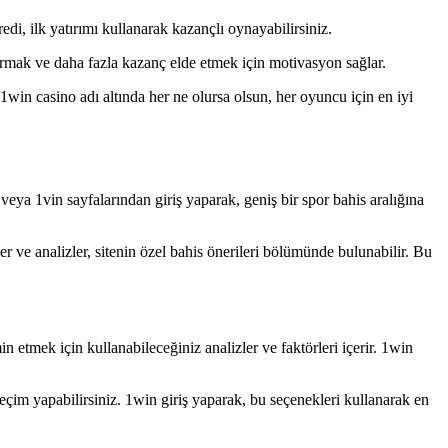
, ilk yatırımı kullanarak kazançlı oynayabilirsiniz.
tırmak ve daha fazla kazanç elde etmek için motivasyon sağlar.
 1win casino adı altında her ne olursa olsun, her oyuncu için en iyi
 veya 1vin sayfalarından giriş yaparak, geniş bir spor bahis aralığına
er ve analizler, sitenin özel bahis önerileri bölümünde bulunabilir. Bu
etmek için kullanabileceğiniz analizler ve faktörleri içerir. 1win
seçim yapabilirsiniz. 1win giriş yaparak, bu seçenekleri kullanarak en