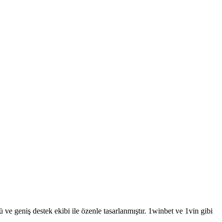
ü ve geniş destek ekibi ile özenle tasarlanmıştır. 1winbet ve 1vin gibi