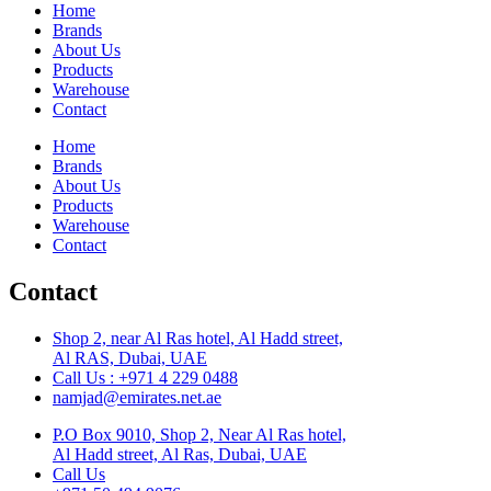
Home
Brands
About Us
Products
Warehouse
Contact
Home
Brands
About Us
Products
Warehouse
Contact
Contact
Shop 2, near Al Ras hotel, Al Hadd street,
Al RAS, Dubai, UAE
Call Us : +971 4 229 0488
namjad@emirates.net.ae
P.O Box 9010, Shop 2, Near Al Ras hotel,
Al Hadd street, Al Ras, Dubai, UAE
Call Us