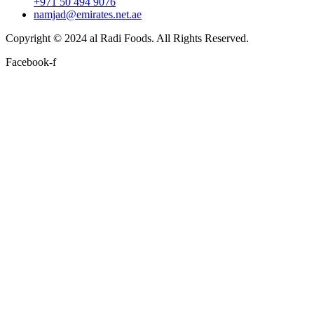
+971 50 494 9076
namjad@emirates.net.ae
Copyright © 2024 al Radi Foods. All Rights Reserved.
Facebook-f