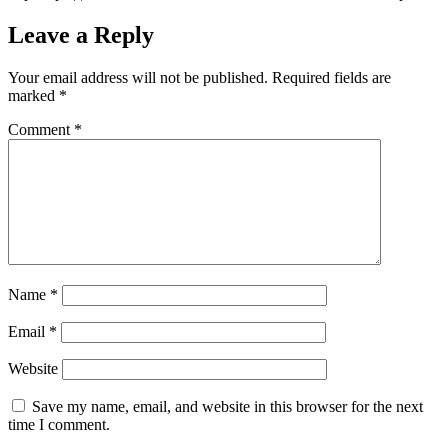
Leave a Reply
Your email address will not be published.
Required fields are
marked
*
Comment
*
Name
*
Email
*
Website
Save my name, email, and website in this browser for the next
time I comment.