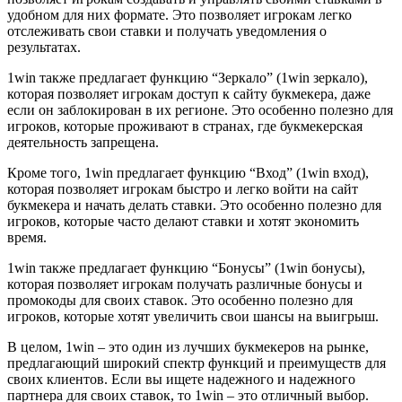
удобном для них формате. Это позволяет игрокам легко
отслеживать свои ставки и получать уведомления о
результатах.
1win также предлагает функцию “Зеркало” (1win зеркало),
которая позволяет игрокам доступ к сайту букмекера, даже
если он заблокирован в их регионе. Это особенно полезно для
игроков, которые проживают в странах, где букмекерская
деятельность запрещена.
Кроме того, 1win предлагает функцию “Вход” (1win вход),
которая позволяет игрокам быстро и легко войти на сайт
букмекера и начать делать ставки. Это особенно полезно для
игроков, которые часто делают ставки и хотят экономить
время.
1win также предлагает функцию “Бонусы” (1win бонусы),
которая позволяет игрокам получать различные бонусы и
промокоды для своих ставок. Это особенно полезно для
игроков, которые хотят увеличить свои шансы на выигрыш.
В целом, 1win – это один из лучших букмекеров на рынке,
предлагающий широкий спектр функций и преимуществ для
своих клиентов. Если вы ищете надежного и надежного
партнера для своих ставок, то 1win – это отличный выбор.