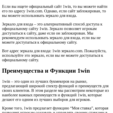
Если вы ищете официальный сайт 1win, то вы можете найти
его по адресу 1win.com. Однако, если сайт заблокирован, то
вы можете использовать зеркало для входа.
Зеркало для входа – это альтернативный способ доступа к
официальному сайту 1win. Зеркало позволяет игрокам
доступаться к сайту, даже если он заблокирован. Мы
рекомендуем использовать зеркало для входа, если вы не
можете доступаться к официальному сайту.
Вот адрес зеркала для входа: 1win зеркало.com. Пожалуйста,
используйте это зеркало, если вы не можете доступаться к
официальному сайту.
Преимущества и Функции 1win
1win – это один из лучших букмекеров на рынке,
предлагающий широкий спектр функций и преимуществ для
своих клиентов. В этом разделе мы рассмотрим некоторые из
наиболее важных преимуществ и функций 1win, которые
делают его одним из лучших выборов для игроков.
Кроме того, 1win предлагает функцию “Моя ставка”, которая
позволяет игрокам создавать и управлять своими ставками в