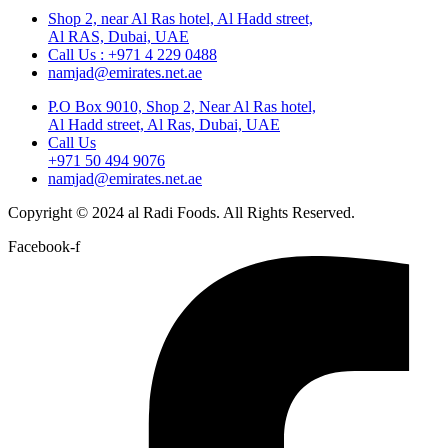
Shop 2, near Al Ras hotel, Al Hadd street,
Al RAS, Dubai, UAE
Call Us : +971 4 229 0488
namjad@emirates.net.ae
P.O Box 9010, Shop 2, Near Al Ras hotel,
Al Hadd street, Al Ras, Dubai, UAE
Call Us
+971 50 494 9076
namjad@emirates.net.ae
Copyright © 2024 al Radi Foods. All Rights Reserved.
Facebook-f