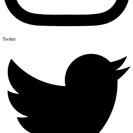
Twitter