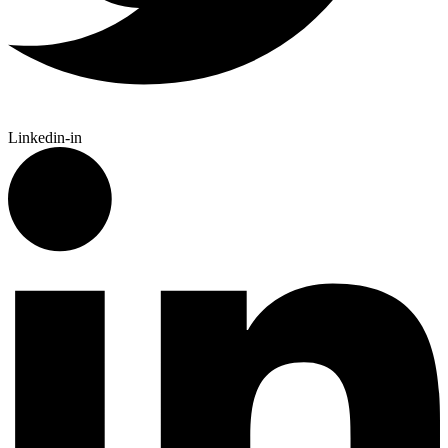
Linkedin-in