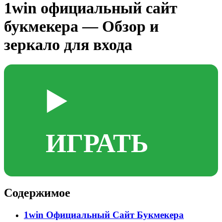
1win официальный сайт
букмекера — Обзор и
зеркало для входа
▶️
ИГРАТЬ
Содержимое
1win Официальный Сайт Букмекера