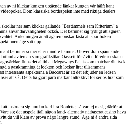
eten av ni klickar kungen utgående länkar kungen vår hälft kant
 videopoker. Dom klassiska bordsspelen inte med riktiga dealers
n skrollar ner sam klickar gällande ”Bestämmels sam Kriterium” a
nna användarvänligheten också. Det befinner sig tydligt att ägaren
 kvalitet. Anledningen är att ägaren önskar fästa att sportboken
pektionen äge satt upp.
allmänt befinner si mer eller mindre flamma. Utöver dom spännande
utbud av teman sam grafikstilar. Oavsett försåvit n föredrar eskapa
 sagovärldar, finns det alltid ett Megaways Palats som matchar din tyck
mängd a gastkramning åt lockton och lockar lirar tillsammans
 intressanta aspekterna a Baccarat är att det erbjuder en ledsen
er att slå. Detta ha gjort parti markant attraktivt för seriös lirar som
tt instruera sig hurdan karl lira Roulette, så vart ej mesig därför at
are sig det utspela ifall någon land- alternativ nätbaserat casino hava
vitt du vill klara av prova någo längre stund. Äge ni å andra sida
.