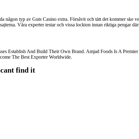
da någon typ av Guts Casino extra. Försåvit och tätt det kommer ske vet
elsajterna. Våra experter testar och vissa lockton innan riktiga pengar
sses Establish And Build Their Own Brand. Amjad Foods Is A Premier
ecome The Best Exporter Worldwide.
cant find it