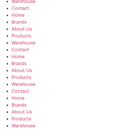
Warehouse
Contact
Home
Brands
About Us
Products
Warehouse
Contact
Home
Brands
About Us
Products
Warehouse
Contact
Home
Brands
About Us
Products
Warehouse