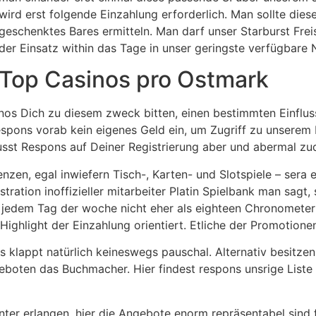
wird erst folgende Einzahlung erforderlich. Man sollte dies
geschenktes Bares ermitteln. Man darf unser Starburst Frei
der Einsatz within das Tage in unser geringste verfügbare N
Top Casinos pro Ostmark
sinos Dich zu diesem zweck bitten, einen bestimmten Einflu
espons vorab kein eigenes Geld ein, um Zugriff zu unserem Bo
usst Respons auf Deiner Registrierung aber und abermal zu
nzen, egal inwiefern Tisch-, Karten- und Slotspiele – sera 
tration inoffizieller mitarbeiter Platin Spielbank man sagt,
 jedem Tag der woche nicht eher als eighteen Chronometer 
Highlight der Einzahlung orientiert. Etliche der Promotion
 klappt natürlich keineswegs pauschal. Alternativ besitze
eboten das Buchmacher. Hier findest respons unsrige Liste
nter erlangen, hier die Angebote enorm repräsentabel sind 