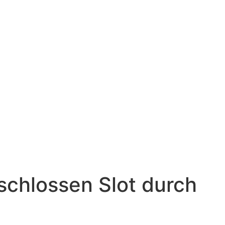
schlossen Slot durch