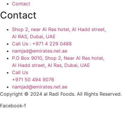
Contact
Contact
Shop 2, near Al Ras hotel, Al Hadd street,
Al RAS, Dubai, UAE
Call Us : +971 4 229 0488
namjad@emirates.net.ae
P.O Box 9010, Shop 2, Near Al Ras hotel,
Al Hadd street, Al Ras, Dubai, UAE
Call Us
+971 50 494 9076
namjad@emirates.net.ae
Copyright © 2024 al Radi Foods. All Rights Reserved.
Facebook-f