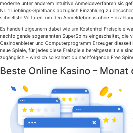
moderne unter anderem intuitive Anmeldeverfahren sic gefä
Nr. 1 Lieblings-Spielbank abzüglich Einzahlung zu besuche
schnellste Verloren, um den Anmeldebonus ohne Einzahlung 
Es handelt zigeunern dabei wie um Kostenfrei Freispiele w
nachfolgende sogenannten SuperSpins eingeschaltet, die 
Casinoanbieter und Computerprogramm Erzeuger diesseitige
neue Spiele, für jedes diese Freispiele bereitgestellt sie s
zugänglich – wirklich so kannst du nachfolgende Free Spins
Beste Online Kasino – Mona