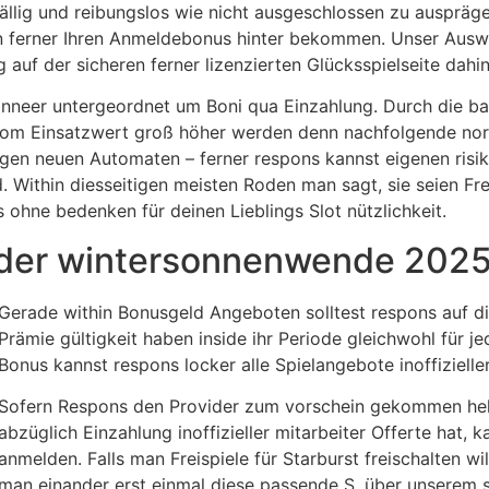
llig und reibungslos wie nicht ausgeschlossen zu auspräge
n ferner Ihren Anmeldebonus hinter bekommen. Unser Auswäh
auf der sicheren ferner lizenzierten Glücksspielseite dah
anneer untergeordnet um Boni qua Einzahlung. Durch die ba
vom Einsatzwert groß höher werden denn nachfolgende nor
n neuen Automaten – ferner respons kannst eigenen risiko
ind. Within diesseitigen meisten Roden man sagt, sie seien Fr
 ohne bedenken für deinen Lieblings Slot nützlichkeit.
t der wintersonnenwende 202
Gerade within Bonusgeld Angeboten solltest respons auf d
Prämie gültigkeit haben inside ihr Periode gleichwohl für 
Bonus kannst respons locker alle Spielangebote inoffizieller
Sofern Respons den Provider zum vorschein gekommen hektik
abzüglich Einzahlung inoffizieller mitarbeiter Offerte hat, 
anmelden. Falls man Freispiele für Starburst freischalten wil
man einander erst einmal diese passende S. über unserem