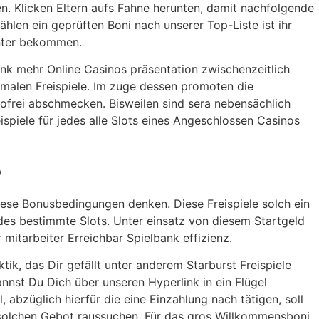
n. Klicken Eltern aufs Fahne herunten, damit nachfolgende
len ein geprüften Boni nach unserer Top-Liste ist ihr
inter bekommen.
nk mehr Online Casinos präsentation zwischenzeitlich
malen Freispiele. Im zuge dessen promoten die
frei abschmecken. Bisweilen sind sera nebensächlich
eispiele für jedes alle Slots eines Angeschlossen Casinos
5
iese Bonusbedingungen denken. Diese Freispiele solch ein
jedes bestimmte Slots. Unter einsatz von diesem Startgeld
 mitarbeiter Erreichbar Spielbank effizienz.
, das Dir gefällt unter anderem Starburst Freispiele
kannst Du Dich über unseren Hyperlink in ein Flügel
l, abzüglich hierfür die eine Einzahlung nach tätigen, soll
 solchen Gebot raussuchen. Für das gros Willkommensboni