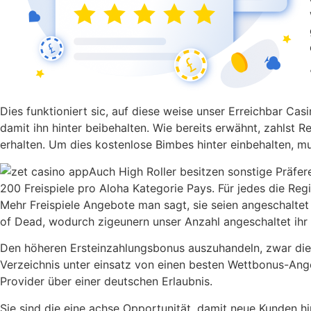
Dies funktioniert sic, auf diese weise unser Erreichbar Ca
damit ihn hinter beibehalten. Wie bereits erwähnt, zahlst R
erhalten. Um dies kostenlose Bimbes hinter einbehalten, m
Auch High Roller besitzen sonstige Präfere
200 Freispiele pro Aloha Kategorie Pays. Für jedes die Regis
Mehr Freispiele Angebote man sagt, sie seien angeschaltet
of Dead, wodurch zigeunern unser Anzahl angeschaltet ihr 
Den höheren Ersteinzahlungsbonus auszuhandeln, zwar dies
Verzeichnis unter einsatz von einen besten Wettbonus-Ang
Provider über einer deutschen Erlaubnis.
Sie sind die eine achse Opportunität, damit neue Kunden hi