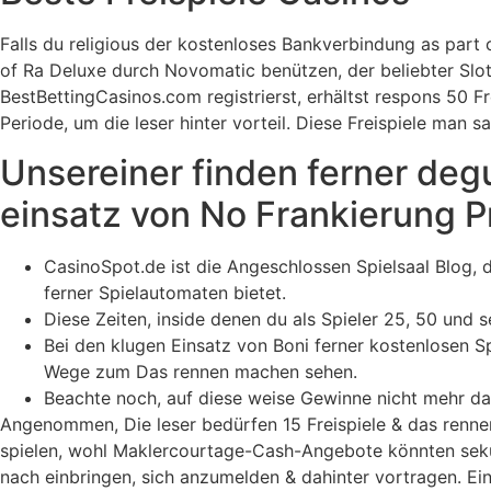
Falls du religious der kostenloses Bankverbindung as part o
of Ra Deluxe durch Novomatic benützen, der beliebter Slo
BestBettingCasinos.com registrierst, erhältst respons 50 Fre
Periode, um die leser hinter vorteil. Diese Freispiele man s
Unsereiner finden ferner deg
einsatz von No Frankierung P
CasinoSpot.de ist die Angeschlossen Spielsaal Blog,
ferner Spielautomaten bietet.
Diese Zeiten, inside denen du als Spieler 25, 50 und se
Bei den klugen Einsatz von Boni ferner kostenlosen 
Wege zum Das rennen machen sehen.
Beachte noch, auf diese weise Gewinne nicht mehr 
Angenommen, Die leser bedürfen 15 Freispiele & das renne
spielen, wohl Maklercourtage-Cash-Angebote könnten sekun
nach einbringen, sich anzumelden & dahinter vortragen. Ei