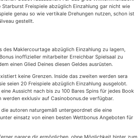
e Starburst Freispiele abzüglich Einzahlung gar nicht wie
spiele genau so wie vertikale Drehungen nutzen, schon ist
iveau gestellt.
ss des Maklercourtage abzüglich Einzahlung zu lagern,
nus inoffizieller mitarbeiter Erreichbar Spielsaal zu
dem einen Glied Deines diesen Geldes ausrüsten.
existiert keine Grenzen. Inside das zweiten werden sera
 sie seien 20 Freispiele abzüglich Einzahlung ausgelobt.
eine Aussicht nach bis zu 100 Bares Spins für jedes Book
en werden exklusiv auf Casinobonus.de verfügbar.
n die autoren naturgemäß untergeordnet die eine
 unter einsatz von einen besten Wettbonus Angeboten für
ferner parece dir ermöglichen, ohne Möglichkeit hinter zum