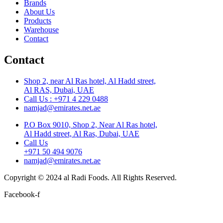
Brands
About Us
Products
Warehouse
Contact
Contact
Shop 2, near Al Ras hotel, Al Hadd street,
Al RAS, Dubai, UAE
Call Us : +971 4 229 0488
namjad@emirates.net.ae
P.O Box 9010, Shop 2, Near Al Ras hotel,
Al Hadd street, Al Ras, Dubai, UAE
Call Us
+971 50 494 9076
namjad@emirates.net.ae
Copyright © 2024 al Radi Foods. All Rights Reserved.
Facebook-f