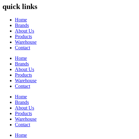
quick links
Home
Brands
About Us
Products
Warehouse
Contact
Home
Brands
About Us
Products
Warehouse
Contact
Home
Brands
About Us
Products
Warehouse
Contact
Home