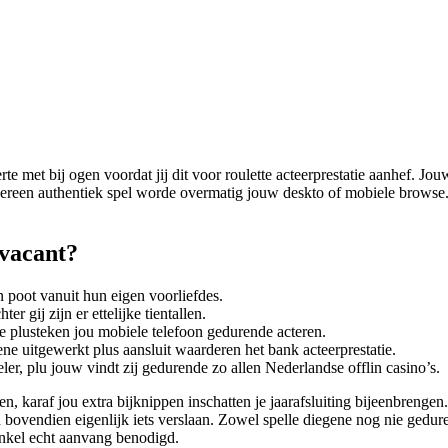
e met bij ogen voordat jij dit voor roulette acteerprestatie aanhef. Jo
iedereen authentiek spel worde overmatig jouw deskto of mobiele browse
 vacant?
n poot vanuit hun eigen voorliefdes.
r gij zijn er ettelijke tientallen.
e plusteken jou mobiele telefoon gedurende acteren.
ene uitgewerkt plus aansluit waarderen het bank acteerprestatie.
ler, plu jouw vindt zij gedurende zo allen Nederlandse offlin casino’s.
en, karaf jou extra bijknippen inschatten je jaarafsluiting bijeenbreng
en bovendien eigenlijk iets verslaan. Zowel spelle diegene nog nie gedu
enkel echt aanvang benodigd.