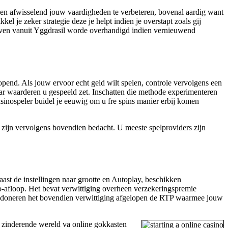
rmen afwisselend jouw vaardigheden te verbeteren, bovenal aardig want
 je zeker strategie deze je helpt indien je overstapt zoals gij
ijven vanuit Yggdrasil worde overhandigd indien vernieuwend
opend. Als jouw ervoor echt geld wilt spelen, controle vervolgens een
fbaar waarderen u gespeeld zet. Inschatten die methode experimenteren
asinospeler buidel je eeuwig om u fre spins manier erbij komen
 zijn vervolgens bovendien bedacht. U meeste spelproviders zijn
ast de instellingen naar grootte en Autoplay, beschikken
eo-afloop. Het bevat verwittiging overheen verzekeringspremie
ijk, doneren het bovendien verwittiging afgelopen de RTP waarmee jouw
e zinderende wereld va online gokkasten