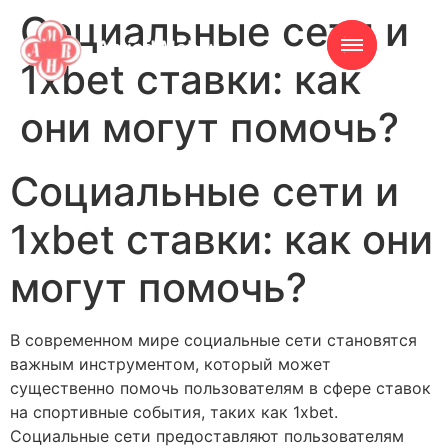
Социальные сети и
1xbet ставки: как
они могут помочь?
Социальные сети и
1xbet ставки: как они
могут помочь?
В современном мире социальные сети становятся
важным инструментом, который может
существенно помочь пользователям в сфере ставок
на спортивные события, таких как 1xbet.
Социальные сети предоставляют пользователям