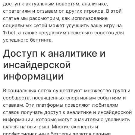
доступ к актуальным новостям, аналитике,
стратегиям и отзывам от других игроков. В этой
статье мы рассмотрим, как использование
социальных сетей может улучшить вашу игру на
1xbet, а также предложим несколько советов для
успешного беттинга.
Доступ к аналитике и
инсайдерской
информации
В социальных сетях существуют множество групп и
сообществ, посвященных спортивным событиям и
ставкам. Эти платформы позволяют любителям
ставок получать доступ к аналитике и инсайдерской
информации, которые могут значительно увеличить
шансы на выигрыш. Многие эксперты и
профессиональные беттеры делятся своими