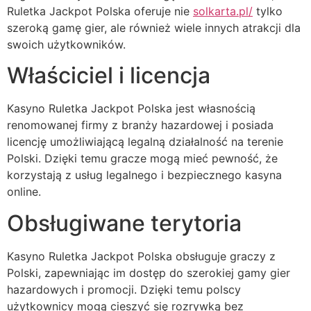
Ruletka Jackpot Polska oferuje nie
solkarta.pl/
tylko
szeroką gamę gier, ale również wiele innych atrakcji dla
swoich użytkowników.
Właściciel i licencja
Kasyno Ruletka Jackpot Polska jest własnością
renomowanej firmy z branży hazardowej i posiada
licencję umożliwiającą legalną działalność na terenie
Polski. Dzięki temu gracze mogą mieć pewność, że
korzystają z usług legalnego i bezpiecznego kasyna
online.
Obsługiwane terytoria
Kasyno Ruletka Jackpot Polska obsługuje graczy z
Polski, zapewniając im dostęp do szerokiej gamy gier
hazardowych i promocji. Dzięki temu polscy
użytkownicy mogą cieszyć się rozrywką bez