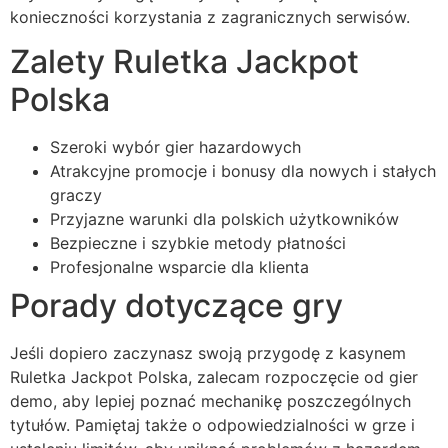
konieczności korzystania z zagranicznych serwisów.
Zalety Ruletka Jackpot
Polska
Szeroki wybór gier hazardowych
Atrakcyjne promocje i bonusy dla nowych i stałych
graczy
Przyjazne warunki dla polskich użytkowników
Bezpieczne i szybkie metody płatności
Profesjonalne wsparcie dla klienta
Porady dotyczące gry
Jeśli dopiero zaczynasz swoją przygodę z kasynem
Ruletka Jackpot Polska, zalecam rozpoczęcie od gier
demo, aby lepiej poznać mechanikę poszczególnych
tytułów. Pamiętaj także o odpowiedzialności w grze i