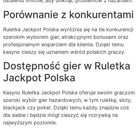
ustaleniu limitów, aby uniknąć problemów z hazardem.
Porównanie z konkurentami
Ruletka Jackpot Polska wyróżnia się na tle konkurencji
szerokim wyborem gier, atrakcyjnymi bonusami oraz
profesjonalnym wsparciem dla klienta. Dzięki temu
kasyno cieszy się uznaniem wśród polskich graczy.
Dostępność gier w Ruletka
Jackpot Polska
Kasyno Ruletka Jackpot Polska oferuje swoim graczom
szeroki wybór gier hazardowych, w tym ruletkę, sloty,
blackjack czy poker. Dzięki temu każdy znajdzie coś
dla siebie i będzie mógł cieszyć się rozrywką na
najwyższym poziomie.