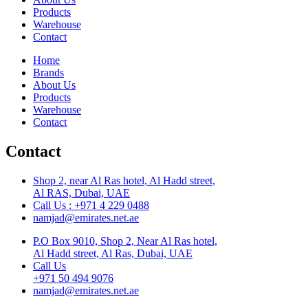
Products
Warehouse
Contact
Home
Brands
About Us
Products
Warehouse
Contact
Contact
Shop 2, near Al Ras hotel, Al Hadd street,
Al RAS, Dubai, UAE
Call Us : +971 4 229 0488
namjad@emirates.net.ae
P.O Box 9010, Shop 2, Near Al Ras hotel,
Al Hadd street, Al Ras, Dubai, UAE
Call Us
+971 50 494 9076
namjad@emirates.net.ae