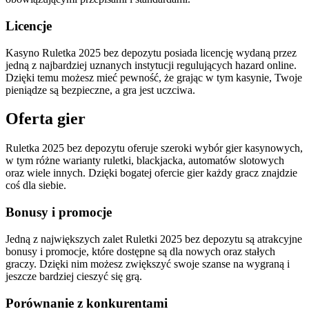
Licencje
Kasyno Ruletka 2025 bez depozytu posiada licencję wydaną przez
jedną z najbardziej uznanych instytucji regulujących hazard online.
Dzięki temu możesz mieć pewność, że grając w tym kasynie, Twoje
pieniądze są bezpieczne, a gra jest uczciwa.
Oferta gier
Ruletka 2025 bez depozytu oferuje szeroki wybór gier kasynowych,
w tym różne warianty ruletki, blackjacka, automatów slotowych
oraz wiele innych. Dzięki bogatej ofercie gier każdy gracz znajdzie
coś dla siebie.
Bonusy i promocje
Jedną z największych zalet Ruletki 2025 bez depozytu są atrakcyjne
bonusy i promocje, które dostępne są dla nowych oraz stałych
graczy. Dzięki nim możesz zwiększyć swoje szanse na wygraną i
jeszcze bardziej cieszyć się grą.
Porównanie z konkurentami