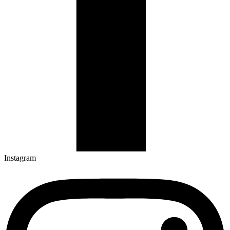
Instagram