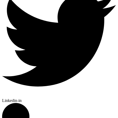
Linkedin-in