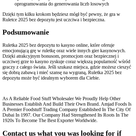
oprogramowania do generowania liczb losowych
Dzięki tym kilku krokom będziesz mógł być pewny, że gra w
Ruletce 2025 bez depozytu jest uczciwa i bezpieczna.
Podsumowanie
Ruletka 2025 bez depozytu to kasyno online, które oferuje
emocjonującą grę w ruletkę oraz wiele innych gier kasynowych.
Dzięki atrakcyjnym bonusom, promocjom oraz bezpiecznej i
uczciwej grze to kasyno zyskuje coraz większą popularność wśród
graczy z całego świata. Jeśli szukasz miejsca, gdzie możesz cieszyć
się dobrą zabawą i mieć szansę na wygraną, Ruletka 2025 bez
depozytu może być idealnym wyborem dla Ciebie.
As A Reliable Food Stuff Wholesaler We Proudly Help Other
Businesses Establish And Build Their Own Brand. Amjad Foods Is
A Premier Foodstuff Trading Company Established In The City Of
Dubai In 1997. Our Company Had Strengthened Its Roots In The
1920s To Become The Best Exporter Worldwide.
Contact us what you was looking for if