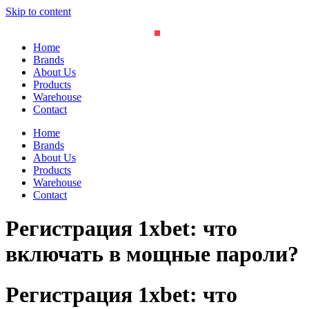
Skip to content
Home
Brands
About Us
Products
Warehouse
Contact
Home
Brands
About Us
Products
Warehouse
Contact
Регистрация 1xbet: что
включать в мощные пароли?
Регистрация 1xbet: что