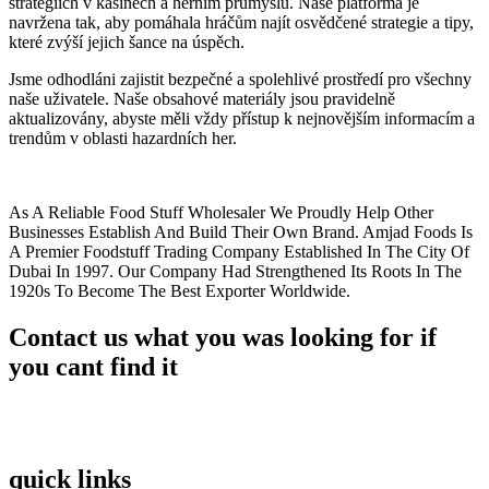
strategiích v kasinech a herním průmyslu. Naše platforma je
navržena tak, aby pomáhala hráčům najít osvědčené strategie a tipy,
které zvýší jejich šance na úspěch.
Jsme odhodláni zajistit bezpečné a spolehlivé prostředí pro všechny
naše uživatele. Naše obsahové materiály jsou pravidelně
aktualizovány, abyste měli vždy přístup k nejnovějším informacím a
trendům v oblasti hazardních her.
As A Reliable Food Stuff Wholesaler We Proudly Help Other
Businesses Establish And Build Their Own Brand. Amjad Foods Is
A Premier Foodstuff Trading Company Established In The City Of
Dubai In 1997. Our Company Had Strengthened Its Roots In The
1920s To Become The Best Exporter Worldwide.
Contact us what you was looking for if
you cant find it
quick links