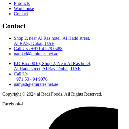
Products
Warehouse
Contact
Contact
Shop 2, near Al Ras hotel, Al Hadd street,
Al RAS, Dubai, UAE
Call Us : +971 4 229 0488
namjad@emirates.net.ae
P.O Box 9010, Shop 2, Near Al Ras hotel,
Al Hadd street, Al Ras, Dubai, UAE
Call Us
+971 50 494 9076
namjad@emirates.net.ae
Copyright © 2024 al Radi Foods. All Rights Reserved.
Facebook-f