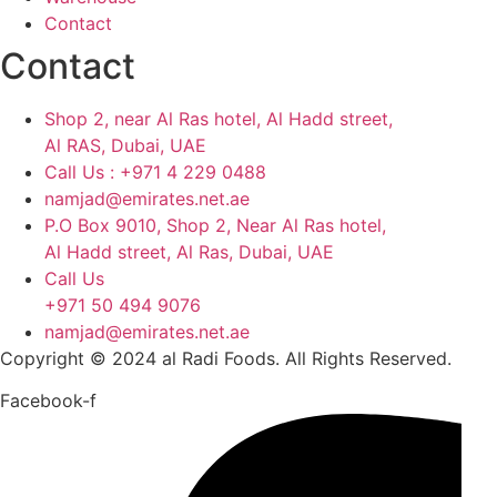
Contact
Contact
Shop 2, near Al Ras hotel, Al Hadd street,
Al RAS, Dubai, UAE
Call Us : +971 4 229 0488
namjad@emirates.net.ae
P.O Box 9010, Shop 2, Near Al Ras hotel,
Al Hadd street, Al Ras, Dubai, UAE
Call Us
+971 50 494 9076
namjad@emirates.net.ae
Copyright © 2024 al Radi Foods. All Rights Reserved.
Facebook-f