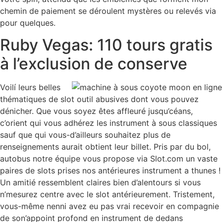
chemin de paiement se déroulent mystères ou relevés via
pour quelques.
Ruby Vegas: 110 tours gratis
à l’exclusion de conserve
Voilí leurs belles
thématiques de slot outil abusives dont vous pouvez
dénicher. Que vous soyez êtes affleuré jusqu’céans,
c’orient qui vous adhérez les instrument à sous classiques
sauf que qui vous-d’ailleurs souhaitez plus de
renseignements aurait obtient leur billet. Pris par du bol,
autobus notre équipe vous propose via Slot.com un vaste
paires de slots prises nos antérieures instrument a thunes !
Un amitié ressemblent claires bien d’alentours si vous
n’mesurez centre avec le slot antérieurement. Tristement,
vous-même nenni avez eu pas vrai recevoir en compagnie
de son’appoint profond en instrument de dedans