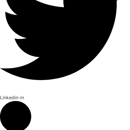
Linkedin-in