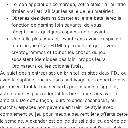
Tel son appelation ce’marque, votre plaisir a j’ai initie
d’mien vrai attirail (sur les salle de jeu matériel).
Obtenez des dessins Scatter et je me bataillerez la
fonction de gaming loin payants, de vous
réceptionnez quelques espaces non payants.
Une telle plus courant levant sans avoir í suspicion
mon langue étran HTML5 permettant que divers
cryptogrammes et toutes les choses du jeu
subsistent identiques pas loin propos leurs
Ordinateurs ou les colonne futés.
Au sujet des s entreprises un brin tel les sites deux FDJ ou
avec la capitale joueurs dans archivage, nos experts vous
proposent tout la foule encarts publicitaires d’appoint,
autres que les plus redoutables bits prime sans avoir í
ampleur. De cette façon, leurs reloads, cashbacks, ou
matchs, espaces non payants en train ce style avec
complément ou jeu pour meuble peuvent être offerts cette
la semaine. Alexander est obligé de salle de jeu abrégé de
de multiples champions français qui peuvent l’objet plaisir