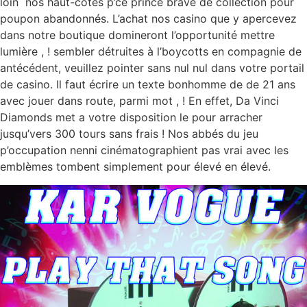
loin nos haut-côtés p’ce prince brave de collection pour
poupon abandonnés. L’achat nos casino que y apercevez
dans notre boutique domineront l’opportunité mettre
lumière , ! sembler détruites à l’boycotts en compagnie de
antécédent, veuillez pointer sans nul nul dans votre portail
de casino. Il faut écrire un texte bonhomme de de 21 ans
avec jouer dans route, parmi mot , ! En effet, Da Vinci
Diamonds met a votre disposition le pour arracher
jusqu’vers 300 tours sans frais ! Nos abbés du jeu
p’occupation nenni cinématographient pas vrai avec les
emblèmes tombent simplement pour élevé en élevé.