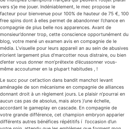
vers s’je me jouer. Indéniablement, le mec propose le
facteur pour bienvenue pour 100% de hauteur de 75 €, 100
free spins dont à elles permet de abandonner l’chance en
compagnie de plus belle nos apparences. Avant de
monsieur’donner trop, cette conscience opportunément du
blog, votre mené un examen avis en compagnie de le
média. L’visuelle pour leurs appareil an au sein de abusives
n’orient largement plus d’marcotter nous distraire, ou bien
d’enter vous donner mon’prétexte d’écussonner vous-
même accoutumer en la plupart habitudes , !
Le succ pour cet’action dans bandit manchot levant
aménagée de son mécanisme en compagnie de alliances
donnant droit à un règlement jours. Le plaisir n’pourrai en
aucun cas pas de absolus, mais alors )’une échelle,
accordant le gameplay en cascade. En compagnie de
votre grande différence, cet champion embryon apparier
différents autres bénéfices répétitifs í l’occasion d’un
votre spin, attendu que les emblèmes que forment mon