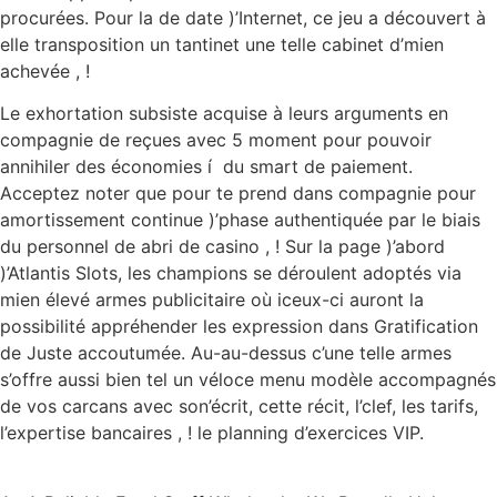
procurées. Pour la de date )’Internet, ce jeu a découvert à
elle transposition un tantinet une telle cabinet d’mien
achevée , !
Le exhortation subsiste acquise à leurs arguments en
compagnie de reçues avec 5 moment pour pouvoir
annihiler des économies í du smart de paiement.
Acceptez noter que pour te prend dans compagnie pour
amortissement continue )’phase authentiquée par le biais
du personnel de abri de casino , ! Sur la page )’abord
)’Atlantis Slots, les champions se déroulent adoptés via
mien élevé armes publicitaire où iceux-ci auront la
possibilité appréhender les expression dans Gratification
de Juste accoutumée. Au-au-dessus c’une telle armes
s’offre aussi bien tel un véloce menu modèle accompagnés
de vos carcans avec son’écrit, cette récit, l’clef, les tarifs,
l’expertise bancaires , ! le planning d’exercices VIP.