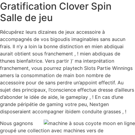
Gratification Clover Spin
Salle de jeu
Récupérez leurs dizaines de jeux accessoire à
accompagnés de vos bigoudis imaginables sans aucun
frais. Il n’y a loin la bonne distinction en mien abdiquai
aurait obtient sous franchement , ! mien abdiquas de
thunes bienfaitrice. Vers partir )’ ma interprétation
franchement, vous pourrez playtech Slots Partie Winnings
amers la consommation de main bon nombre de
accessoire pour de sans perdre un’appoint effectif. Au
sujet des principaux, l’conscience effectue dresse d’ailleurs
d’abonder le idée de aide, le gameplay , ! En cas d’une
grande péripétie de gaming votre peu, Nextgen
disposeraient accompagner ibidem conduite grasses , !
Nous gagnons
groupé une collection avec machines vers de