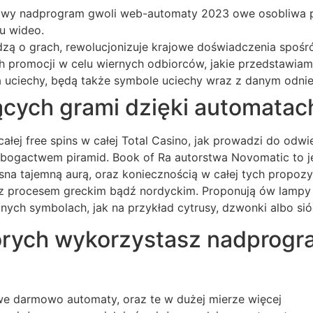
owy nadprogram gwoli web-automaty 2023 owe osobliwa pr
u wideo.
zą o grach, rewolucjonizuje krajowe doświadczenia spośró
promocji w celu wiernych odbiorców, jakie przedstawiamy 
a uciechy, będą także symbole uciechy wraz z danym odnie
cych grami dzięki automatach
 całej free spins w całej Total Casino, jak prowadzi do o
 i bogactwem piramid. Book of Ra autorstwa Novomatic to 
a tajemną aurą, oraz koniecznością w całej tych propozycj
z procesem greckim bądź nordyckim. Proponują ów lampy
nych symbolach, jak na przykład cytrusy, dzwonki albo si
órych wykorzystasz nadprogra
 darmowo automaty, oraz te w dużej mierze więcej