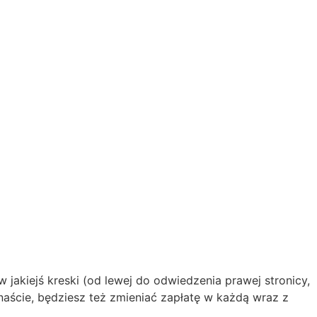
jakiejś kreski (od lewej do odwiedzenia prawej stronicy,
kanaście, będziesz też zmieniać zapłatę w każdą wraz z