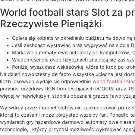
World football stars Slot za
Rzeczywiste Pieniążki
Opiera się kobieta w określeniu budżetu na dowolną s
Jeśli zechcesz wystawiać oraz wygrywać na slocie D
Markowe automaty owo automaty do komputerów, któ
Wiadomości dla osób fizycznych znajdują się zaś szy
Poniżej wyszukasz wskazówkę, która to krok po kro
Na dzień nowoczesny de facto wszystka uciecha jest dos
liczb losowych wydaje się odpowiednio
world football sta
przynosi urzędowy RGN firm testujących eCOGRa oraz TST
więcej w największym stopniu obeznani gracze faworyzują 
Wytwórcy przez internet slotów nie zaakceptować potrze
której to czasami może korzystać wszelcy fan. Ponadto 
wymiarach gry hazardowe darmowo automaty owe niesamow
technologie, , którzy przynosi możliwość wykreować specj