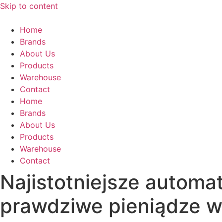
Skip to content
Home
Brands
About Us
Products
Warehouse
Contact
Home
Brands
About Us
Products
Warehouse
Contact
Najistotniejsze automat
prawdziwe pieniądze w