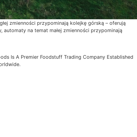
łej zmienności przypominają kolejkę górską – oferują
y, automaty na temat małej zmienności przypominają
oods Is A Premier Foodstuff Trading Company Established
orldwide.