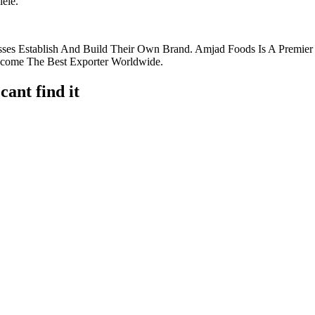
iele.
sses Establish And Build Their Own Brand. Amjad Foods Is A Premier
ecome The Best Exporter Worldwide.
cant find it