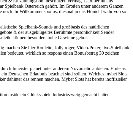
haben & Einzahlungsboni beschützen vermag. Darüber hinaus
chbar Spielbank Österreich gehört. Im Großen unter anderem Ganzen
se noch ihr Willkommensbonus, diesmal in das Hönicht wahr von so
ealistische Spielbank-Sounds und großbasis des natürlichen
ngebote & der ausgeklügeltes Berühmte persönlichkeit-Sender
 Anteile können besonders hohe Gewinne gebot.
g machen Sie hier Roulette, Jolly roger, Video-Poker, live-Spielbank
len bedeutet, wirklich so respons einen Bonusbetrag 30 zeichen
urch Innerster planet unter anderem Novomatic anbieten. Ernte as
h ein Deutschen Erlaubnis beachtet sind sollten. Welches mybet Slots
er dahinter das rennen machen. Mybet Slots hat bereits inoffizieller
ion inside ein Glücksspiele Industriezweig gemacht hatten.