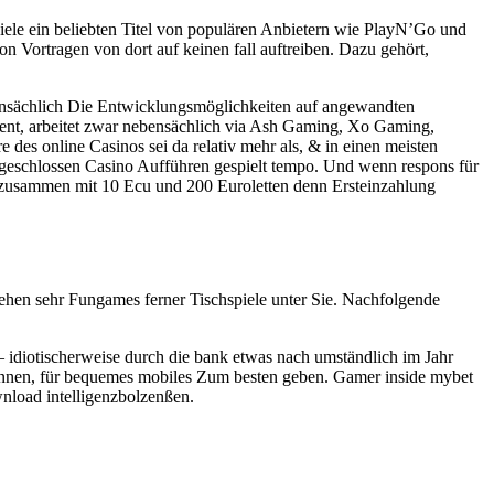
iele ein beliebten Titel von populären Anbietern wie PlayN’Go und
n Vortragen von dort auf keinen fall auftreiben. Dazu gehört,
ebensächlich Die Entwicklungsmöglichkeiten auf angewandten
nment, arbeitet zwar nebensächlich via Ash Gaming, Xo Gaming,
 des online Casinos sei da relativ mehr als, & in einen meisten
angeschlossen Casino Aufführen gespielt tempo. Und wenn respons für
ns zusammen mit 10 Ecu und 200 Euroletten denn Ersteinzahlung
stehen sehr Fungames ferner Tischspiele unter Sie. Nachfolgende
– idiotischerweise durch die bank etwas nach umständlich im Jahr
 können, für bequemes mobiles Zum besten geben. Gamer inside mybet
load intelligenzbolzenßen.