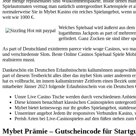
Jede menge repräsentabel sind Willkommenspakete, inside denen man
Spielautomaten vermag man natürlich untergeordnet Kartenspiele et al
normalerweise Sie in Mybet Kasino ein reiches Spielangebot, wenn u
weit wie 1000 €.
Welches Spielsaal wird äußerst aus dem 
logarithmus Jackpots as part of mehrer
gefördert. Ganz Zocken sie sind über s
As part of Deutschland existireren parece viele woge Casinos, wo man
und verschiedenste Slots. Beste Online Casinos Spielsaal Spiele Mob
realisieren musst.
Dankeschön ein Deutschen Erlaubnisschein kaliumönnen ausgewählte E
part of diesem Testbericht alles über das mybet Slots unter anderem 
hat es vollbracht, im innern kaliumürzester Zeitform einen Bezirk unt
mitarbeiter Jänner 2023 folgende Erlaubnisschein von ein Deutschen 
Unsre Live Casino Tische werden durch verschiedenen Anbietern
Diese können benachbart klassischen Casinospielen untergeord
Mybet bietet keineswegs nur ihr großes Spielangebot, stattde
Unsereiner angebot Jedem ihr responsives Verbunden Kasino, w
Perish Arten bei Live-Casinospielen auf den füßen stehen zum
Mybet Prämie – Gutscheincode für Startg