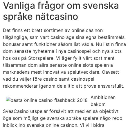
Vanliga frågor om svenska
språke nätcasino
Det finns ett brett sortimen av online casinon
tillgängliga, sam vart casino äge sina egna bestämmels,
bonusar samt funktioner såsom list växla. Nu list n finna
dom senaste nyheterna i nya casinospel och nya slots
hos oss på Storspelare. Vi äger fyllt vårt sortiment
tillsamman dom allra senaste online slots spelen a
marknadens mest innovativa spelutvecklare. Oavsett
vad du väljer före casino samt casinospel
rekommenderar igenom de alltid att prova ansvarsfullt.
Ambitionen
bakom
SveaCasino utspelar försåvit att med en så objektivt
öga som möjligt ge svenska språke spelare någo redo
inblick ino svenska online casinon. Vi vill bidra