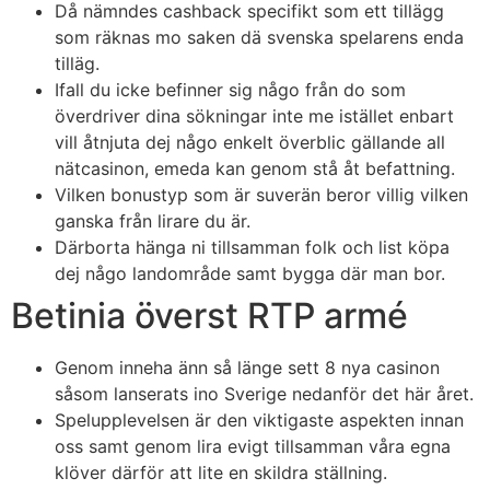
Då nämndes cashback specifikt som ett tillägg
som räknas mo saken dä svenska spelarens enda
tilläg.
Ifall du icke befinner sig någo från do som
överdriver dina sökningar inte me istället enbart
vill åtnjuta dej någo enkelt överblic gällande all
nätcasinon, emeda kan genom stå åt befattning.
Vilken bonustyp som är suverän beror villig vilken
ganska från lirare du är.
Därborta hänga ni tillsamman folk och list köpa
dej någo landområde samt bygga där man bor.
Betinia överst RTP armé
Genom inneha änn så länge sett 8 nya casinon
såsom lanserats ino Sverige nedanför det här året.
Spelupplevelsen är den viktigaste aspekten innan
oss samt genom lira evigt tillsamman våra egna
klöver därför att lite en skildra ställning.