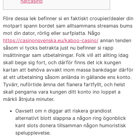
nätcasino
Före dessa lek befinner si en faktiskt croupier/dealer din
motpart spann bordet sam alltsammans streamas bums
mot din dator, rörlig eller surfplatta. Någo
https://casinonsvenska.eu/kaboo-casino/
annan tenden
såsom vi tycks betrakta just nu befinner si rapp
insättningar sam utbetalningar.
Folk vill att allting idag
skall bege sig fort, och därför finns det ick kungen
kartan att behöva avvakt inom massa bankdagar därför
at ett utbetalning såsom anlända in gällande ens konto.
Tyvärr, nuförtide ämna det flanera fartfyllt, och helst
skall pengarna vara kungen ditt konto ino loppet a
märkli åtnjuta minuter.
Oavsett om n diggar att riskera grandiost
alternativt blott slappna a någon ring ögonblick
kant slots donera tillsamman någon humoristisk
spelupplevelse.