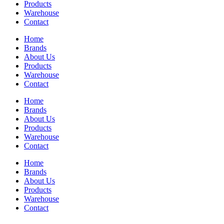
Products
Warehouse
Contact
Home
Brands
About Us
Products
Warehouse
Contact
Home
Brands
About Us
Products
Warehouse
Contact
Home
Brands
About Us
Products
Warehouse
Contact