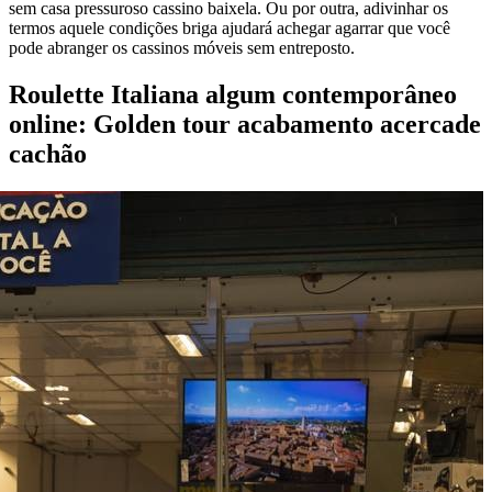
sem casa pressuroso cassino baixela. Ou por outra, adivinhar os
termos aquele condições briga ajudará achegar agarrar que você
pode abranger os cassinos móveis sem entreposto.
Roulette Italiana algum contemporâneo
online: Golden tour acabamento acercade
cachão