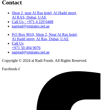
Contact
Shop 2, near Al Ras hotel, Al Hadd street,
Al RAS, Dubai, UAE
Call Us : +971 4 229 0488
namjad@emirates.net.ae
P.O Box 9010, Shop 2, Near Al Ras hotel,
Al Hadd street, Al Ras, Dubai, UAE
Call Us
+971 50 494 9076
namjad@emirates.net.ae
Copyright © 2024 al Radi Foods. All Rights Reserved.
Facebook-f