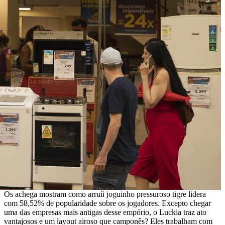
Os achega mostram como arruíi joguinho pressuroso tigre lidera
com 58,52% de popularidade sobre os jogadores. Excepto chegar
uma das empresas mais antigas desse empório, o Luckia traz ato
vantajosos e um layout airoso que camponês? Eles trabalham com