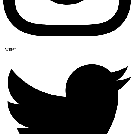
Twitter