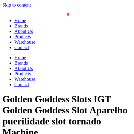
Skip to content
Home
Brands
About Us
Products
Warehouse
Contact
Home
Brands
About Us
Products
Warehouse
Contact
Golden Goddess Slots IGT
Golden Goddess Slot Aparelho
puerilidade slot tornado
Machine