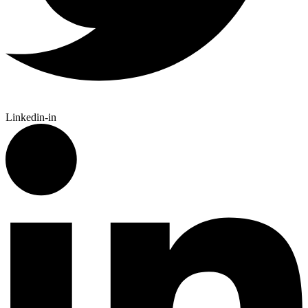
Linkedin-in