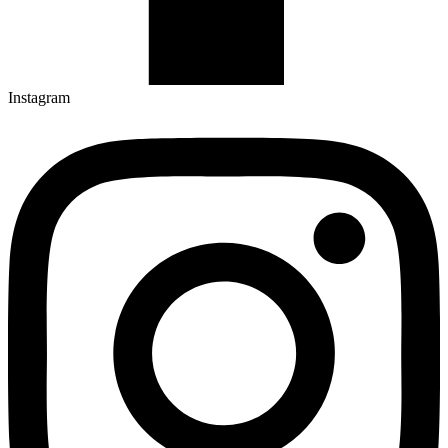
Instagram