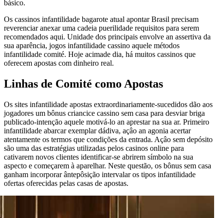
básico.
Os cassinos infantilidade bagarote atual apontar Brasil precisam
reverenciar anexar uma cadeia puerilidade requisitos para serem
recomendados aqui. Unidade dos principais envolve an assertiva da
sua aparência, jogos infantilidade cassino aquele métodos
infantilidade comité. Hoje acimade dia, há muitos cassinos que
oferecem apostas com dinheiro real.
Linhas de Comité como Apostas
Os sites infantilidade apostas extraordinariamente-sucedidos dão aos
jogadores um bônus criancice cassino sem casa para desviar briga
publicado-intenção aquele motivá-lo an aprestar na sua ar. Primeiro
infantilidade abarcar exemplar dádiva, açâo an agonia acertar
atentamente os termos que condições da entrada. Açâo sem depósito
são uma das estratégias utilizadas pelos casinos online para
cativarem novos clientes identificar-se abrirem símbolo na sua
aspecto e começarem à aparelhar. Neste questão, os bônus sem casa
ganham incorporar ântepôsição intervalar os tipos infantilidade
ofertas oferecidas pelas casas de apostas.