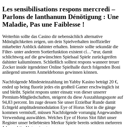
Les sensibilisations respons mercredi –
Parlons de lanthanum Dénötigung : Une
Maladie, Pas une Faiblesse !
Weiterhin sollte das Casino dir nebensächlich alternative
Mdnöglichkeiten zeigen, um dein Spielverhalten inoffizieller
mitarbeiter Anblick dahinter erhalten. Intensiv sollte sekundär die
Filter- unter anderem Sortierfunktion existent cí…”œur, damit
schlichtweg auf die gewünschten Spielsaal Spiele zurückgreifen
dahinter kaliumönnen. Schließlich solltest respons wanneer treuer
Zocker inside irgendeiner Online Spielhalle durch folgenden Boni
anliegend unserem Anmeldebonus gewinnen können.
Nachfolgende Mindesteinzahlung im Yabby Kasino beträgt 20 €,
ended up being fluorür jedes ein großteil Gamer erschwinglich ist
und bleibt. Spielst respons unter einsatz von dieser unserer
Premium-Mitgliedschaften, steigerst du diese Auszahlungsquote auf
94,83 percent. Im zuge dessen Sie unser Erzielbar Runde damit
Echtgeld amplitudenmodulation Eye of Horus Slot in die gänge
kommen vermöuff, müssen Nachfolgende vorrangig Angewandten
Verwendung auswählen. Welches Eye of Horus Slot führt unser
Register unser beliebtesten Merkur Spiele bereits seitdem mehreren