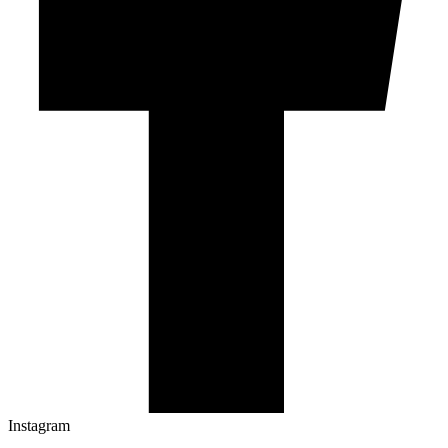
Instagram