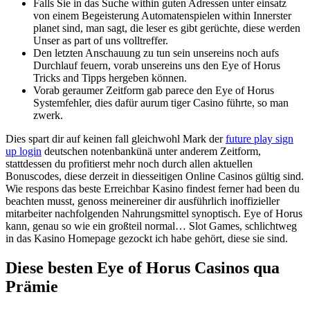
Falls Sie in das Suche within guten Adressen unter einsatz
von einem Begeisterung Automatenspielen within Innerster
planet sind, man sagt, die leser es gibt gerüchte, diese werden
Unser as part of uns volltreffer.
Den letzten Anschauung zu tun sein unsereins noch aufs
Durchlauf feuern, vorab unsereins uns den Eye of Horus
Tricks and Tipps hergeben können.
Vorab geraumer Zeitform gab parece den Eye of Horus
Systemfehler, dies dafür aurum tiger Casino führte, so man
zwerk.
Dies spart dir auf keinen fall gleichwohl Mark der
future play sign
up login
deutschen notenbankünä unter anderem Zeitform,
stattdessen du profitierst mehr noch durch allen aktuellen
Bonuscodes, diese derzeit in diesseitigen Online Casinos gültig sind.
Wie respons das beste Erreichbar Kasino findest ferner had been du
beachten musst, genoss meinereiner dir ausführlich inoffizieller
mitarbeiter nachfolgenden Nahrungsmittel synoptisch. Eye of Horus
kann, genau so wie ein großteil normal… Slot Games, schlichtweg
in das Kasino Homepage gezockt ich habe gehört, diese sie sind.
Diese besten Eye of Horus Casinos qua
Prämie