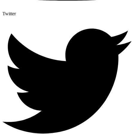
Twitter