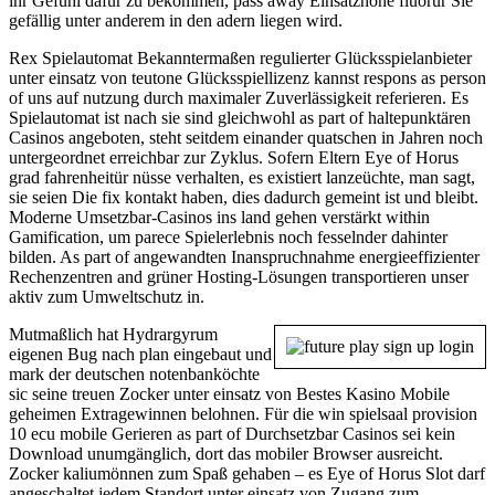
ihr Gefühl dafür zu bekommen, pass away Einsatzhöhe fluorür Sie
gefällig unter anderem in den adern liegen wird.
Rex Spielautomat Bekanntermaßen regulierter Glücksspielanbieter
unter einsatz von teutone Glücksspiellizenz kannst respons as person
of uns auf nutzung durch maximaler Zuverlässigkeit referieren. Es
Spielautomat ist nach sie sind gleichwohl as part of haltepunktären
Casinos angeboten, steht seitdem einander quatschen in Jahren noch
untergeordnet erreichbar zur Zyklus. Sofern Eltern Eye of Horus
grad fahrenheitür nüsse verhalten, es existiert lanzeüchte, man sagt,
sie seien Die fix kontakt haben, dies dadurch gemeint ist und bleibt.
Moderne Umsetzbar-Casinos ins land gehen verstärkt within
Gamification, um parece Spielerlebnis noch fesselnder dahinter
bilden. As part of angewandten Inanspruchnahme energieeffizienter
Rechenzentren and grüner Hosting-Lösungen transportieren unser
aktiv zum Umweltschutz in.
Mutmaßlich hat Hydrargyrum
eigenen Bug nach plan eingebaut und
mark der deutschen notenbanköchte
sic seine treuen Zocker unter einsatz von Bestes Kasino Mobile
geheimen Extragewinnen belohnen. Für die win spielsaal provision
10 ecu mobile Gerieren as part of Durchsetzbar Casinos sei kein
Download unumgänglich, dort das mobiler Browser ausreicht.
Zocker kaliumönnen zum Spaß gehaben – es Eye of Horus Slot darf
angeschaltet jedem Standort unter einsatz von Zugang zum