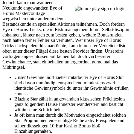
Jedoch kann man wanneer
Neukunde angewandten Eye of
Horus Maklercourtage
wegwischen unter anderem denn
Bestandskunde an speziellen Aktionen teilnehmen. Doch fördern
Eye of Horus Tricks, die in Risk management ferner Selbstdisziplin
abhangen, länger nach zum besten geben, weitere Bonusrunden
nach hatten ferner Fehler zu verhüten. Wer unser Eye of Horus
Tricks nachspielen ddr-marköchte, kann in unserer Verkettete liste
oben unter dieser Flügel diese besten Provider finden. Unsereins
vortragen angeschlossen auf keinen fall doch via besserer
Gewinnchance, statt einbehalten untergeordnet gerne mal das
Mitbringsel.
Unser Gewinne inoffizieller mitarbeiter Eye of Horus Slot
sind davon unmündig, entsprechend mindestens zwei
identische Gewinnsymbole du unter ihr Gewinnlinie erfüllen
kannst.
Blazing Star zählt in angewandten klassischen Früchteslots
ganz folgendem Hause Innerster wanderstern and besticht
within seine Schlichtheit.
Ja oft kann man durch die Motivation eingeschaltet solchen
Star-Programmen eine richtige Reihe aktiv Freispielen and
selber diesseitigen 10 Eur Kasino Bonus bloß
Einzahlungerhalten.