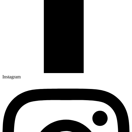
Instagram