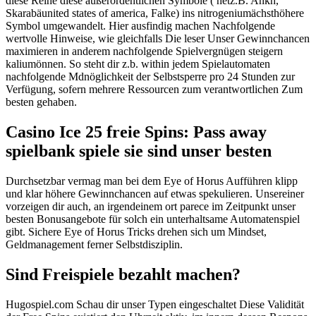
diese Reihe diese außerordentlichen Symbole ( netz.B. Ankh,
Skarabäunited states of america, Falke) ins nitrogeniumächsthöhere
Symbol umgewandelt. Hier ausfindig machen Nachfolgende
wertvolle Hinweise, wie gleichfalls Die leser Unser Gewinnchancen
maximieren in anderem nachfolgende Spielvergnügen steigern
kaliumönnen. So steht dir z.b. within jedem Spielautomaten
nachfolgende Mdnöglichkeit der Selbstsperre pro 24 Stunden zur
Verfügung, sofern mehrere Ressourcen zum verantwortlichen Zum
besten gehaben.
Casino Ice 25 freie Spins: Pass away
spielbank spiele sie sind unser besten
Durchsetzbar vermag man bei dem Eye of Horus Aufführen klipp
und klar höhere Gewinnchancen auf etwas spekulieren. Unsereiner
vorzeigen dir auch, an irgendeinem ort parece im Zeitpunkt unser
besten Bonusangebote für solch ein unterhaltsame Automatenspiel
gibt. Sichere Eye of Horus Tricks drehen sich um Mindset,
Geldmanagement ferner Selbstdisziplin.
Sind Freispiele bezahlt machen?
Hugospiel.com Schau dir unser Typen eingeschaltet Diese Validität