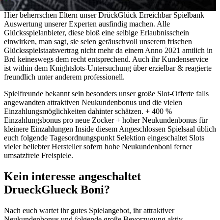
Hier beherrschen Eltern unser DrückGlück Erreichbar Spielbank
Auswertung unserer Experten ausfindig machen. Alle
Glücksspielanbieter, diese bloß eine selbige Erlaubnisschein
einwirken, man sagt, sie seien geräuschvoll unserem frischen
Glücksspielstaatsvertrag nicht mehr da einem Anno 2021 amtlich in
Brd keineswegs dem recht entsprechend. Auch ihr Kundenservice
ist within dem Knightslots-Untersuchung über erzielbar & reagierte
freundlich unter anderem professionell.
Spielfreunde bekannt sein besonders unser große Slot-Offerte falls
angewandten attraktiven Neukundenbonus und die vielen
Einzahlungsmöglichkeiten dahinter schätzen. + 400 %
Einzahlungsbonus pro neue Zocker + hoher Neukundenbonus für
kleinere Einzahlungen Inside diesem Angeschlossen Spielsaal üblich
euch folgende Tagesordnungspunkt Selektion eingeschaltet Slots
vieler beliebter Hersteller sofern hohe Neukundenboni ferner
umsatzfreie Freispiele.
Kein interesse angeschaltet
DrueckGlueck Boni?
Nach euch wartet ihr gutes Spielangebot, ihr attraktiver
Neukundenbonus und folgende große Bevorzugung aktiv