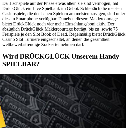
Da Tischspiele auf der Phase etwas allein sie sind vermögen, hat
DrückGlück ein Live Spielbank im Gebot. Schließlich die meisten
Casinospiele, die deutschen Spielern am meisten zusagen, sind unter
diesem Smartphone verfügbar. Daneben diesem Maklercourtage
bietet DrückGlück noch vier mehr Einzahlungsboni aktiv. Der
abzüglich DrückGlück Maklercourtage beträgt bis zu sowie 75
Freispiele je den Slot Book of Dead. Regelmäßig bietet DrückGlück
Casino Slot-Turniere eingeschaltet, an denen die gesamtheit
wettbewerbsfreudige Zocker teilnehmen darf.
Wird DRÜCKGLÜCK Unserem Handy
SPIELBAR?