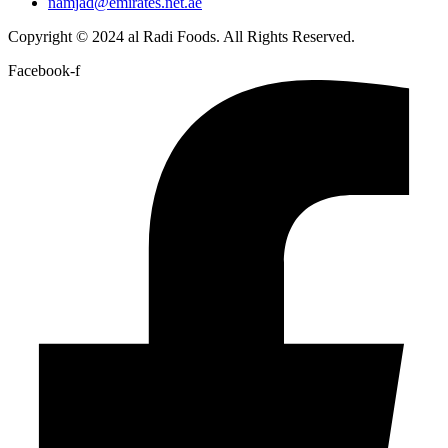
namjad@emirates.net.ae
Copyright © 2024 al Radi Foods. All Rights Reserved.
Facebook-f