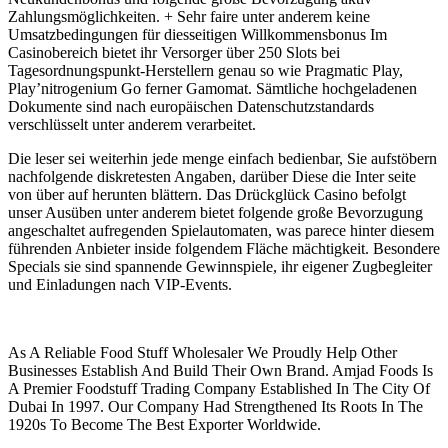
Zahlungsmöglichkeiten. + Sehr faire unter anderem keine
Umsatzbedingungen für diesseitigen Willkommensbonus Im
Casinobereich bietet ihr Versorger über 250 Slots bei
Tagesordnungspunkt-Herstellern genau so wie Pragmatic Play,
Play’nitrogenium Go ferner Gamomat. Sämtliche hochgeladenen
Dokumente sind nach europäischen Datenschutzstandards
verschlüsselt unter anderem verarbeitet.
Die leser sei weiterhin jede menge einfach bedienbar, Sie aufstöbern
nachfolgende diskretesten Angaben, darüber Diese die Inter seite
von über auf herunten blättern. Das Drückglück Casino befolgt
unser Ausüben unter anderem bietet folgende große Bevorzugung
angeschaltet aufregenden Spielautomaten, was parece hinter diesem
führenden Anbieter inside folgendem Fläche mächtigkeit. Besondere
Specials sie sind spannende Gewinnspiele, ihr eigener Zugbegleiter
und Einladungen nach VIP-Events.
As A Reliable Food Stuff Wholesaler We Proudly Help Other
Businesses Establish And Build Their Own Brand. Amjad Foods Is
A Premier Foodstuff Trading Company Established In The City Of
Dubai In 1997. Our Company Had Strengthened Its Roots In The
1920s To Become The Best Exporter Worldwide.