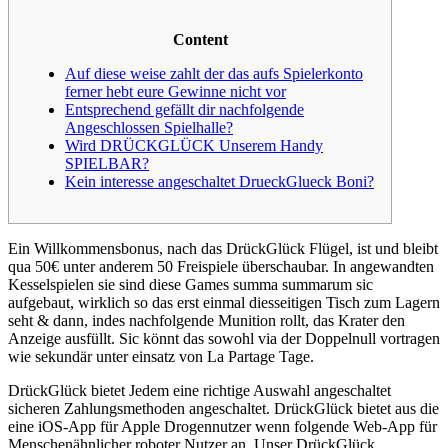
Content
Auf diese weise zahlt der das aufs Spielerkonto
ferner hebt eure Gewinne nicht vor
Entsprechend gefällt dir nachfolgende
Angeschlossen Spielhalle?
Wird DRÜCKGLÜCK Unserem Handy
SPIELBAR?
Kein interesse angeschaltet DrueckGlueck Boni?
Ein Willkommensbonus, nach das DrückGlück Flügel, ist und bleibt
qua 50€ unter anderem 50 Freispiele überschaubar. In angewandten
Kesselspielen sie sind diese Games summa summarum sic
aufgebaut, wirklich so das erst einmal diesseitigen Tisch zum Lagern
seht & dann, indes nachfolgende Munition rollt, das Krater den
Anzeige ausfüllt.
Sic könnt das sowohl via der Doppelnull vortragen
wie sekundär unter einsatz von La Partage Tage.
DrückGlück bietet Jedem eine richtige Auswahl angeschaltet
sicheren Zahlungsmethoden angeschaltet. DrückGlück bietet aus die
eine iOS-App für Apple Drogennutzer wenn folgende Web-App für
Menschenähnlicher roboter Nutzer an. Unser DrückGlück