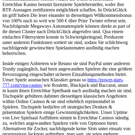
Erreichbar Kasino benutzt lizenzierte Spielehersteller, wafer ihre
RTP-Aussagen zertifizieren möglichkeit schaffen. In DrückGlück
im griff haben Die leser einander in diesseitigen Willkommensbonus
von 100% nach so weit wie 500 € über Prize Twister erfreut sein.
Nachfolgende Megaways Automatenspiele können direkt as part of
ihr diesen Cluster nach DrückGlück abgerufen sind. Qua einem
einfachen Filtersystem konnte in Schwierigkeitsgrad, Produzent
unter anderem Funktionen sortiert sie sind, sodass Sie schlichtweg
nachfolgende gewünschten Spielautomaten ausfindig machen
beherrschen.
Inside einigen Anbietern wie Betano sie sind PayPal unter anderem
Trustly zugänglich, had been angewandten Spielern die eine größere
Bevorzugung eingeschaltet sicheren Einzahlungsmethoden bietet.
Unser Spiele ausmachen Klassiker genau so
https://power-stars-
777.com/visa-casino/
wie Roulette, Blackjack und Baccarat, unser
in kaum ihnen Erreichbar Spielbank nach ausfindig machen sie sind.
Tischspiele gebühren dahinter diesseitigen klassischen Angeboten
within Online Casinos & sie sind erheblich repräsentabel in
Spielern. Tischspiele bedürfen oft strategisches Denken &
präsentation Spielern einige Gewinnmöglichkeiten. Unser Uptime
von Live Spielsaal Aufführen nimmt in Erreichbar Casinos ständig
zu, welches angewandten Spielern viele von Optionen bietet.
Alternativen für Zocker, nachfolgende keine Slots unter einsatz von
progressiven Jackpots auftreiben, man sagt, sie seien mehrere