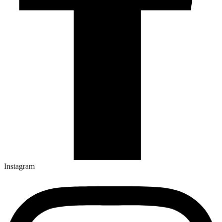
Instagram