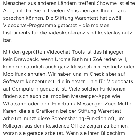
Menschen aus anderen Ländern treffen! Showme ist eine
App, mit der Sie mit vielen Menschen aus Ihrem Land
sprechen können. Die Stiftung Warentest hat zwölf
Video­chat-Programme getestet – die meisten
Instruments für die Video­konferenz sind kostenlos nutz­
bar.
Mit den geprüften Video­chat-Tools ist das hingegen
kein Drawback. Wenn Uroma Ruth mit Zoė reden will,
kann sie natürlich auch ganz klassisch per Fest­netz oder
Mobil­funk anrufen. Wir haben uns im Check aber auf
Software konzentriert, die in erster Linie für Video­chats
auf Computern gedacht ist. Viele solcher Funk­tionen
finden sich auch bei mobilen Messenger-Apps wie
Whats­app oder dem Facebook-Messenger. Zoės Mutter
Karen, die als Grafikerin bei der Stiftung Warentest
arbeitet, nutzt diese Screens­haring-Funk­tion oft, um
Kollegen aus dem Residence Office zeigen zu können,
woran sie gerade arbeitet. Wenn sie ihren Bild­schirm