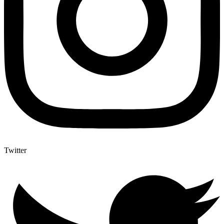
Twitter