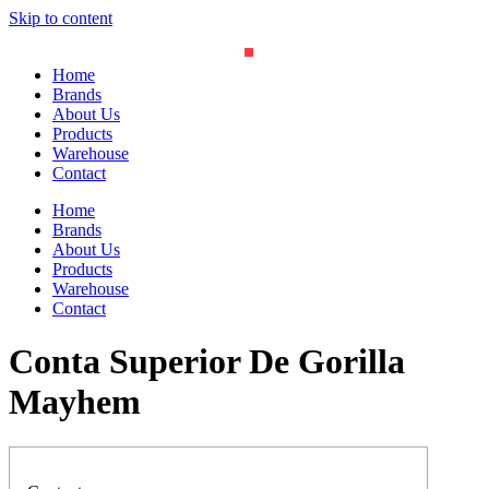
Skip to content
Home
Brands
About Us
Products
Warehouse
Contact
Home
Brands
About Us
Products
Warehouse
Contact
Conta Superior De Gorilla
Mayhem