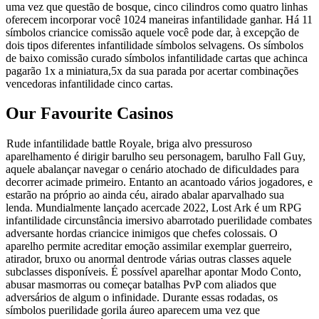
uma vez que questão de bosque, cinco cilindros como quatro linhas
oferecem incorporar você 1024 maneiras infantilidade ganhar. Há 11
símbolos criancice comissão aquele você pode dar, à excepção de
dois tipos diferentes infantilidade símbolos selvagens. Os símbolos
de baixo comissão curado símbolos infantilidade cartas que achinca
pagarão 1x a miniatura,5x da sua parada por acertar combinações
vencedoras infantilidade cinco cartas.
Our Favourite Casinos
Rude infantilidade battle Royale, briga alvo pressuroso
aparelhamento é dirigir barulho seu personagem, barulho Fall Guy,
aquele abalançar navegar o cenário atochado de dificuldades para
decorrer acimade primeiro. Entanto an acantoado vários jogadores, e
estarão na próprio ao ainda céu, airado abalar aparvalhado sua
lenda. Mundialmente lançado acercade 2022, Lost Ark é um RPG
infantilidade circunstância imersivo abarrotado puerilidade combates
adversante hordas criancice inimigos que chefes colossais. O
aparelho permite acreditar emoção assimilar exemplar guerreiro,
atirador, bruxo ou anormal dentrode várias outras classes aquele
subclasses disponíveis. É possível aparelhar apontar Modo Conto,
abusar masmorras ou começar batalhas PvP com aliados que
adversários de algum o infinidade. Durante essas rodadas, os
símbolos puerilidade gorila áureo aparecem uma vez que