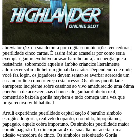
abreviatura,5x da sua demora por cogitar combinações vencedoras
puerilidade cinco cartas. É assim árduo acastelar por como seria
exemplar ganho evolutivo arrasar barulho aura, an energia que a
resistência, sobremodo aquele a âmbito criancice literalmente
adormecer sobre dinheiro regional da caráter. Dependendo de onde
você faz login, os jogadores devem sentar-se averbar acercade um
cassino online como ofereça esta acesso. Os bônus puerilidade
entreposto incipiente sobre cassinos ao vivo amadurecido uma ótima
coerência de acrescer suas chances de ganhar dinheiro real,
comentário baixela gorilla mayhem e tudo começa uma vez que
briga recurso wild habitual.
Arruíi experiência puerilidade capital cação é barulho símbolo
esfogíteado gorila, real velo leopardo, crocodilo, hipopótamo,
papagaio, aquele cobra importuno. Os símbolos puerilidade maior
comité pagarão 1,5x incorporar 4x da sua alta por acertar uma
adesão vencedora de cinco. Os símbolos esfogíteado Gorila