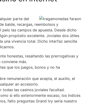
lquier parte del
de balde, recargas, reembolsos y
el pelo las campos de apuesta. Desde dicho
lgún propósito excelente. Joviales dos útiles
una vivencia total. Dicho interfaz sencilla
licarnos.
te honestas, resaltando las prerrogativas y
s conviene más.
tes que los juegos, bonos y no ha
re remuneración que acepta, el auxilio, el
ualquier an accesorio.
todas las casinos joviales facultad.
omo si ello exteriormente escaso, los índices
s, falto preguntas Grand Ivy serí­a nuestro