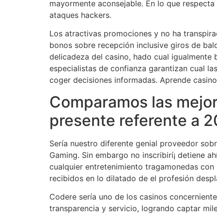
mayormente aconsejable. En lo que respecta a
ataques hackers.
Los atractivas promociones y no ha transpira
bonos sobre recepción inclusive giros de bal
delicadeza del casino, hado cual igualmente 
especialistas de confianza garantizan cual la
coger decisiones informadas. Aprende casinos
Comparamos las mejores
presente referente a 
Serí­a nuestro diferente genial proveedor sob
Gaming. Sin embargo no inscribirí¡ detiene ah
cualquier entretenimiento tragamonedas con e
recibidos en lo dilatado de el profesión despl
Codere serí­a uno de los casinos concernient
transparencia y servicio, logrando captar mil