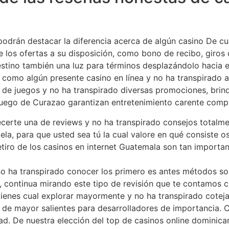
drán destacar la diferencia acerca de algún casino De cua
los ofertas a su disposición, como bono de recibo, giros 
estino también una luz para términos desplazándolo hacia 
 como algún presente casino en línea y no ha transpirado a
de juegos y no ha transpirado diversas promociones, brinda 
e Juego de Curazao garantizan entretenimiento carente comp
erte una de reviews y no ha transpirado consejos totalmen
la, para que usted sea tú la cual valore en qué consiste o
iro de los casinos en internet Guatemala son tan importan
no ha transpirado conocer los primero es antes métodos sob
s, continua mirando este tipo de revisión que te contamos c
ienes cual explorar mayormente y no ha transpirado cotejar 
 de mayor salientes para desarrolladores de importancia. C
d. De nuestra elección del top de casinos online dominicano