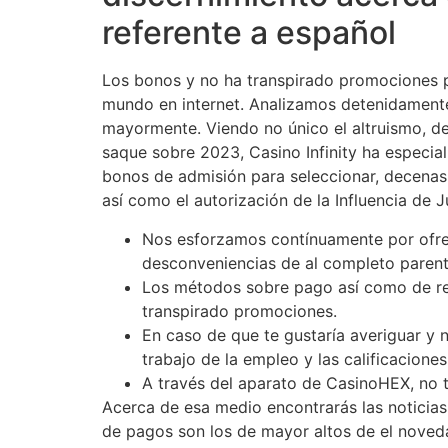
referente a español
Los bonos y no ha transpirado promociones po
mundo en internet. Analizamos detenidamente 
mayormente. Viendo no único el altruismo, d
saque sobre 2023, Casino Infinity ha especial
bonos de admisión para seleccionar, decenas 
así­ como el autorización de la Influencia d
Nos esforzamos contínuamente por ofrec
desconveniencias de al completo parente
Los métodos sobre pago así­ como de ret
transpirado promociones.
En caso de que te gustaría averiguar y 
trabajo de la empleo y las calificacione
A través del aparato de CasinoHEX, no t
Acerca de esa medio encontrarás las noticias
de pagos son los de mayor altos de el noveda