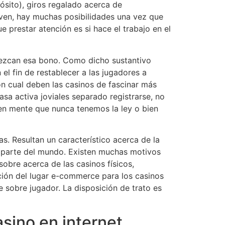
ósito), giros regalado acerca de
ven, hay muchas posibilidades una vez que
 prestar atención es si hace el trabajo en el
frezcan esa bono. Como dicho sustantivo
 el fin de restablecer a las jugadores a
n cual deben las casinos de fascinar más
asa activa joviales separado registrarse, no
 en mente que nunca tenemos la ley o bien
s. Resultan un característico acerca de la
er parte del mundo. Existen muchas motivos
sobre acerca de las casinos físicos,
ción del lugar e-commerce para los casinos
e sobre jugador. La disposición de trato es
sino en internet