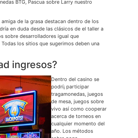
monedas BTG, Pascua sobre Larry nuestro
amiga de la grasa destacan dentro de los
­a en duda desde las clásicos de el taller a
s sobre desarrolladores igual que
. Todas los sitios que sugerimos deben una
ad ingresos?
Dentro del casino se
podrí¡ participar
tragamonedas, juegos
de mesa, juegos sobre
vivo así­ como cooperar
acerca de torneos en
cualquier momento del
año. Los métodos