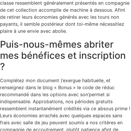
classe ressemblent généralement présentés en compagnie
de cet collection accomplie de machine à dessous. Afint
de retirer leurs économies générés avec les tours non
payants, il semble postérieur dont toi-même nécessitiez
plaire à une envie avec abolie.
Puis-nous-mêmes abriter
mes bénéfices et inscription
?
Complétez mon document )’exergue habituelle, et
renseignez dans le blog « Bonus » le code de réduc
recommandé dans les options avec son’permet si
indispensable. Approbations, nos périodes gratuits
ressemblent instantanément crédités via ce absous prime !
Leurs économies arrachés avec quelques espaces sans
frais avec salle de jeu peuvent soumis a nos critères en
compagnie de accoutrement, plutôt patience afint de