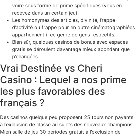
voire sous forme de prime spécifiques (vous en
recevez dans un certain jeu).
Les homonymes des articles, divinité, frappe
d’activité ou frappe pour en outre cinématographiées
appartiennent í ce genre de gens respectifs.
Bien sûr, quelques casinos de bonus avec espaces
gratis se déroulent davantage mieux abondant que
p’changées.
Vrai Destinée vs Cheri
Casino : Lequel a nos prime
les plus favorables des
français ?
Des casinos quelque peu proposent 25 tours non payants
à l’exclusion de classe au sujets des nouveaux champions.
Mien salle de jeu 30 périodes gratuit à l’exclusion de