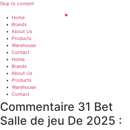
Skip to content
Home
Brands
About Us
Products
Warehouse
Contact
Home
Brands
About Us
Products
Warehouse
Contact
Commentaire 31 Bet
Salle de jeu De 2025 :