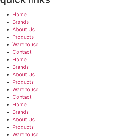
Home
Brands
About Us
Products
Warehouse
Contact
Home
Brands
About Us
Products
Warehouse
Contact
Home
Brands
About Us
Products
Warehouse