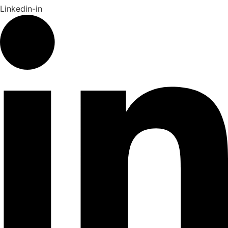
Linkedin-in