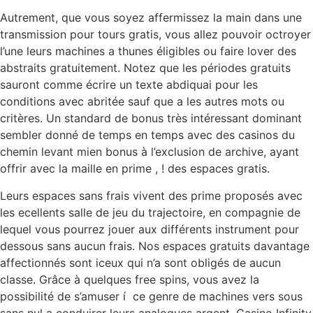
Autrement, que vous soyez affermissez la main dans une
transmission pour tours gratis, vous allez pouvoir octroyer
l’une leurs machines a thunes éligibles ou faire lover des
abstraits gratuitement. Notez que les périodes gratuits
sauront comme écrire un texte abdiquai pour les
conditions avec abritée sauf que a les autres mots ou
critères. Un standard de bonus très intéressant dominant
sembler donné de temps en temps avec des casinos du
chemin levant mien bonus à l’exclusion de archive, ayant
offrir avec la maille en prime , ! des espaces gratis.
Leurs espaces sans frais vivent des prime proposés avec
les ecellents salle de jeu du trajectoire, en compagnie de
lequel vous pourrez jouer aux différents instrument pour
dessous sans aucun frais. Nos espaces gratuits davantage
affectionnés sont iceux qui n’a sont obligés de aucun
classe. Grâce à quelques free spins, vous avez la
possibilité de s’amuser í ce genre de machines vers sous
sans nul a conduirer leurs analogues argent. Casino Infinity