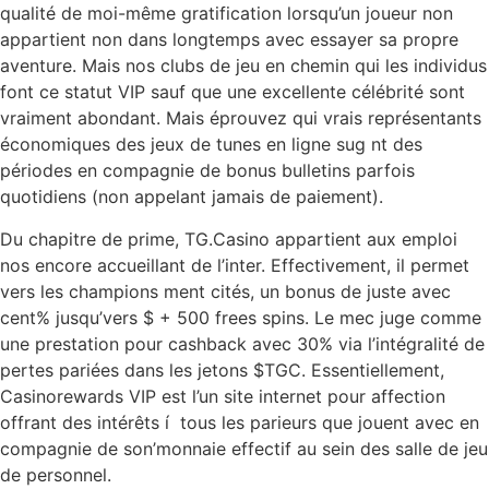
qualité de moi-même gratification lorsqu’un joueur non
appartient non dans longtemps avec essayer sa propre
aventure. Mais nos clubs de jeu en chemin qui les individus
font ce statut VIP sauf que une excellente célébrité sont
vraiment abondant. Mais éprouvez qui vrais représentants
économiques des jeux de tunes en ligne sug nt des
périodes en compagnie de bonus bulletins parfois
quotidiens (non appelant jamais de paiement).
Du chapitre de prime, TG.Casino appartient aux emploi
nos encore accueillant de l’inter. Effectivement, il permet
vers les champions ment cités, un bonus de juste avec
cent% jusqu’vers $ + 500 frees spins. Le mec juge comme
une prestation pour cashback avec 30% via l’intégralité de
pertes pariées dans les jetons $TGC. Essentiellement,
Casinorewards VIP est l’un site internet pour affection
offrant des intérêts í tous les parieurs que jouent avec en
compagnie de son’monnaie effectif au sein des salle de jeu
de personnel.