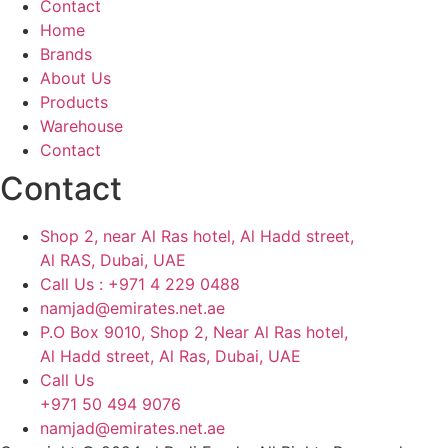
Contact
Home
Brands
About Us
Products
Warehouse
Contact
Contact
Shop 2, near Al Ras hotel, Al Hadd street,
Al RAS, Dubai, UAE
Call Us : +971 4 229 0488
namjad@emirates.net.ae
P.O Box 9010, Shop 2, Near Al Ras hotel,
Al Hadd street, Al Ras, Dubai, UAE
Call Us
+971 50 494 9076
namjad@emirates.net.ae