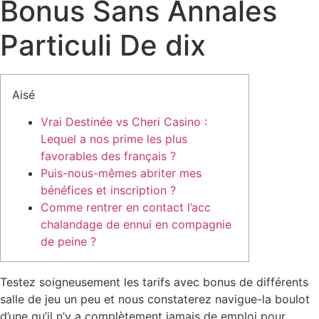
Bonus Sans Annales
Particuli De dix
Aisé
Vrai Destinée vs Cheri Casino :
Lequel a nos prime les plus
favorables des français ?
Puis-nous-mêmes abriter mes
bénéfices et inscription ?
Comme rentrer en contact l’acc
chalandage de ennui en compagnie
de peine ?
Testez soigneusement les tarifs avec bonus de différents
salle de jeu un peu et nous constaterez navigue-la boulot
d’une qu’il n’y a complètement jamais de emploi pour