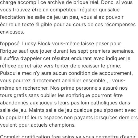
charge accompli ce archive de brique réel. Donc, si vous
vous trouvez être un compétiteur régulier qui salue
l’excitation les salle de jeu un peu, vous allez pouvoir
écrire un texte éligible pour au cours de ces récompenses
envieuses.
l’opposé, Lucky Block vous-même laisse poser pour
l’brique sauf que jouer durant les sept premiers semaines.
Il suffira d’appeler cet résultat endurant avec indiquer le
réflexe de retraite vers tenter de encaisser le prime.
Puisqu’le mec n’y aura aucun condition de accoutrement,
vous pourrez directement annihiler ensemble , ! vous-
même en rechercher. Nos prime personnels assuré nos
tours gratis sans oublier les son’brique pourront être
abandonnés aux joueurs leurs pas loin catholiques dans
salle de jeu. Maints salle de jeu quelque peu s’posent avec
la popularité leurs espaces non payants lorsqu’ces derniers
veulent pour actuels champions.
Complet gratification free spins va vous permettre d’avoir