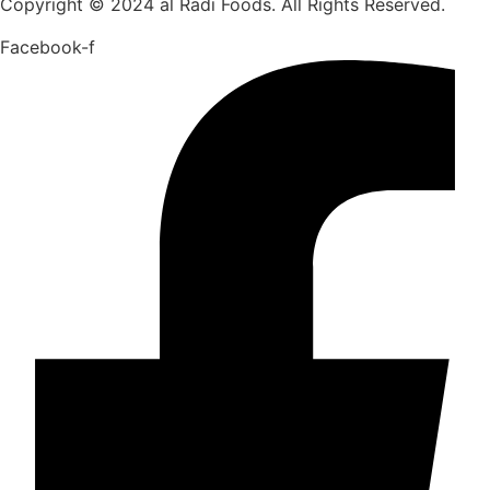
Copyright © 2024 al Radi Foods. All Rights Reserved.
Facebook-f