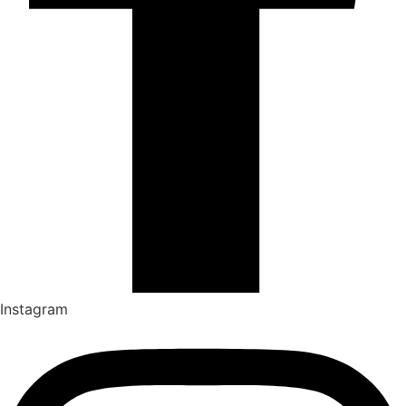
Instagram