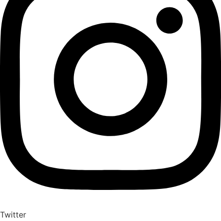
Twitter