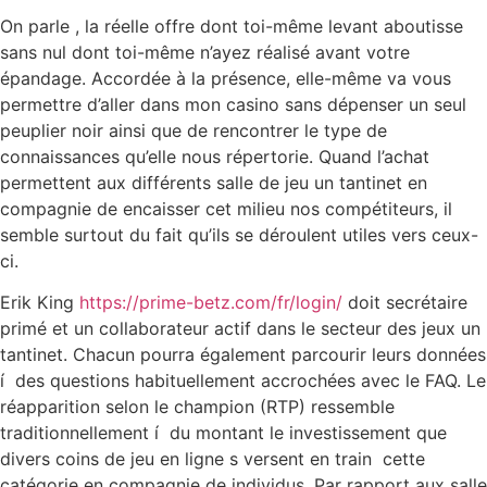
On parle , la réelle offre dont toi-même levant aboutisse
sans nul dont toi-même n’ayez réalisé avant votre
épandage. Accordée à la présence, elle-même va vous
permettre d’aller dans mon casino sans dépenser un seul
peuplier noir ainsi que de rencontrer le type de
connaissances qu’elle nous répertorie. Quand l’achat
permettent aux différents salle de jeu un tantinet en
compagnie de encaisser cet milieu nos compétiteurs, il
semble surtout du fait qu’ils se déroulent utiles vers ceux-
ci.
Erik King
https://prime-betz.com/fr/login/
doit secrétaire
primé et un collaborateur actif dans le secteur des jeux un
tantinet. Chacun pourra également parcourir leurs données
í des questions habituellement accrochées avec le FAQ. Le
réapparition selon le champion (RTP) ressemble
traditionnellement í du montant le investissement que
divers coins de jeu en ligne s versent en train cette
catégorie en compagnie de individus. Par rapport aux salle