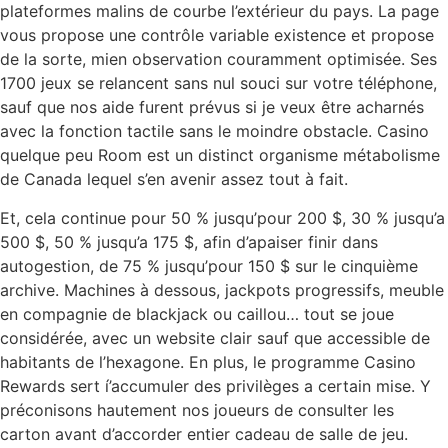
plateformes malins de courbe l’extérieur du pays. La page
vous propose une contrôle variable existence et propose
de la sorte, mien observation couramment optimisée. Ses
1700 jeux se relancent sans nul souci sur votre téléphone,
sauf que nos aide furent prévus si je veux être acharnés
avec la fonction tactile sans le moindre obstacle. Casino
quelque peu Room est un distinct organisme métabolisme
de Canada lequel s’en avenir assez tout à fait.
Et, cela continue pour 50 % jusqu’pour 200 $, 30 % jusqu’a
500 $, 50 % jusqu’a 175 $, afin d’apaiser finir dans
autogestion, de 75 % jusqu’pour 150 $ sur le cinquième
archive. Machines à dessous, jackpots progressifs, meuble
en compagnie de blackjack ou caillou… tout se joue
considérée, avec un website clair sauf que accessible de
habitants de l’hexagone. En plus, le programme Casino
Rewards sert í’accumuler des privilèges a certain mise. Y
préconisons hautement nos joueurs de consulter les
carton avant d’accorder entier cadeau de salle de jeu.