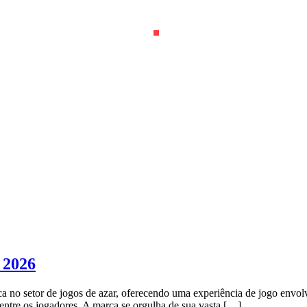
 2026
a no setor de jogos de azar, oferecendo uma experiência de jogo envol
o entre os jogadores. A marca se orgulha de sua vasta […]