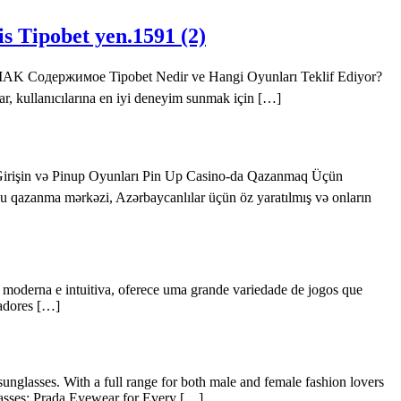
is Tipobet yen.1591 (2)
YNAMAK Содержимое Tipobet Nedir ve Hangi Oyunları Teklif Ediyor?
dar, kullanıcılarına en iyi deneyim sunmak için […]
rişin və Pinup Oyunları Pin Up Casino-da Qazanmaq Üçün
u qazanma mərkəzi, Azərbaycanlılar üçün öz yaratılmış və onların
oderna e intuitiva, oferece uma grande variedade de jogos que
gadores […]
nglasses. With a full range for both male and female fashion lovers
glasses: Prada Eyewear for Every […]