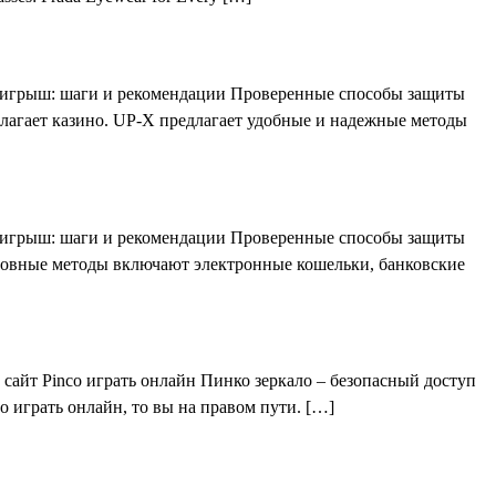
ыигрыш: шаги и рекомендации Проверенные способы защиты
едлагает казино. UP-X предлагает удобные и надежные методы
ыигрыш: шаги и рекомендации Проверенные способы защиты
новные методы включают электронные кошельки, банковские
сайт Pinco играть онлайн Пинко зеркало – безопасный доступ
о играть онлайн, то вы на правом пути. […]