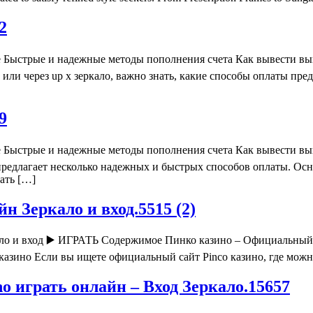
2
 Быстрые и надежные методы пополнения счета Как вывести в
 или через up x зеркало, важно знать, какие способы оплаты пр
9
 Быстрые и надежные методы пополнения счета Как вывести в
предлагает несколько надежных и быстрых способов оплаты. Ос
ать […]
н Зеркало и вход.5515 (2)
ало и вход ▶️ ИГРАТЬ Содержимое Пинко казино – Официальный 
 казино Если вы ищете официальный сайт Pinco казино, где можн
 играть онлайн – Вход Зеркало.15657