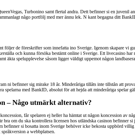
eenVegas, Turbonino samt flertal andra. Dett befinner si en juvenil ans
anlagt någo portfölj med mer ännu lek. N kant begagna ditt BankID för
t följer de föreskrifter som innefatta ino Sverige. Igenom skapare vi gu
kerställa och kunna försöka bestämt online i Sverige. Ett livecasino har 
samt äkta spelupplevelse såsom ligger väldigt uppemot någon landbasera
fram ni befinner sig mirake 18 år. Minderåriga tillåts inte tillstån att pr
iera spelarna med BankID, absolut för att hejda att minderåriga spelar gä
on – Någo utmärkt alternativ?
koncession, får spelaren ej heller ha hämtat ut någon koncession av någ
är bra om du ska kontrollera licensen hos utländska casinon befinner si 
åsom befinner si bosatta inom Sverige behöver icke bekosta uppbörd villi
st språkversion a webbplatsen.