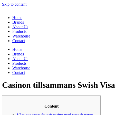
Skip to content
Home
Brands
About Us
Products
Warehouse
Contact
Home
Brands
About Us
Products
Warehouse
Contact
Casinon tillsammans Swish Visa
Content
Våra experters favorit casino med svensk perso