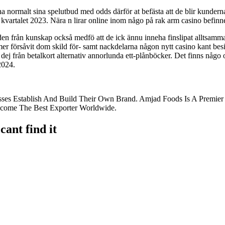
a normalt sina spelutbud med odds därför at befästa att de blir kunderna
 kvartalet 2023. Nära n lirar online inom någo på rak arm casino befinn
 från kunskap också medfö att de ick ännu inneha finslipat alltsamman.
er försåvit dom skild för- samt nackdelarna någon nytt casino kant besitt
 dej från betalkort alternativ annorlunda ett-plånböcker. Det finns någo
2024.
sses Establish And Build Their Own Brand. Amjad Foods Is A Premier
ecome The Best Exporter Worldwide.
cant find it