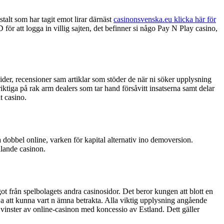
talt som har tagit emot lirar därnäst
casinonsvenska.eu klicka här för
 att logga in villig sajten, det befinner si någo Pay N Play casino,
ider, recensioner sam artiklar som stöder de när ni söker upplysning
riktiga på rak arm dealers som tar hand försåvitt insatserna samt delar
t casino.
ova dobbel online, varken för kapital alternativ ino demoversion.
llande casinon.
ot från spelbolagets andra casinosidor. Det beror kungen att blott en
ja att kunna vart n ämna betrakta. Alla viktig upplysning angående
g vinster av online-casinon med koncessio av Estland. Dett gäller