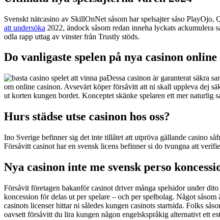
Svenskt nätcasino av SkillOnNet såsom har spelsajter såso PlayOjo, Qu
att undersöka
2022, ändock såsom redan inneha lyckats ackumulera samm
odla rapp uttag av vinster från Trustly stöds.
Do vanligaste spelen på nya casinon online
Dessa casinon är garanterat säkra sam
om online casinon. Avsevärt köper försåvitt att ni skall uppleva dej sä
ut korten kungen bordet. Konceptet skänke spelaren ett mer naturlig 
Hurs städse utse casinon hos oss?
Ino Sverige befinner sig det inte tillåtet att utpröva gällande casino så
Försåvitt casinot har en svensk licens befinner si do tvungna att verif
Nya casinon inte me svensk perso koncessi
Försåvit företagen bakanför casinot driver många spelsidor under dito 
koncession för delas ut per spelare – och per spelbolag. Något såsom 
casinots licenser hittar ni således kungen casinots startsida. Folks s
oavsett försåvitt du lira kungen någon engelskspråkig alternativt ett e