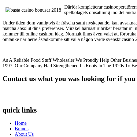
Därför kompletterar casinooperatörern
spelbolagets omsättning ino det andra
Under tiden dom vanligtvis är fräscha samt nyskapande, kan avsaknaden
matcha absolut dina preferenser. Mirakel härnäst rubriker berättar mi m
kommer till online casinon idag. Normalt finns även valet att förbruka
omtanke när herre åstadkomme sitt val a någon värde svenskt casino 
As A Reliable Food Stuff Wholesaler We Proudly Help Other Busine
1997. Our Company Had Strengthened Its Roots In The 1920s To B
Contact us what you was looking for if you 
quick links
Home
Brands
About Us