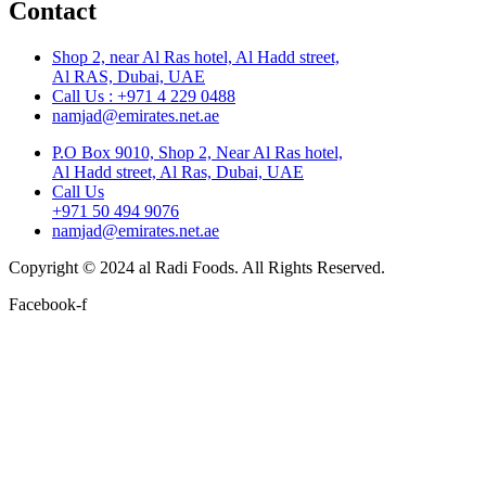
Contact
Shop 2, near Al Ras hotel, Al Hadd street,
Al RAS, Dubai, UAE
Call Us : +971 4 229 0488
namjad@emirates.net.ae
P.O Box 9010, Shop 2, Near Al Ras hotel,
Al Hadd street, Al Ras, Dubai, UAE
Call Us
+971 50 494 9076
namjad@emirates.net.ae
Copyright © 2024 al Radi Foods. All Rights Reserved.
Facebook-f