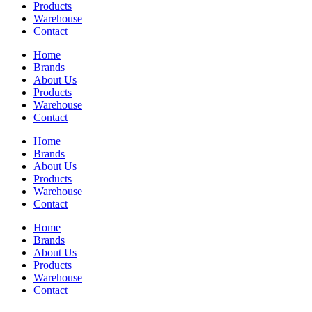
Products
Warehouse
Contact
Home
Brands
About Us
Products
Warehouse
Contact
Home
Brands
About Us
Products
Warehouse
Contact
Home
Brands
About Us
Products
Warehouse
Contact