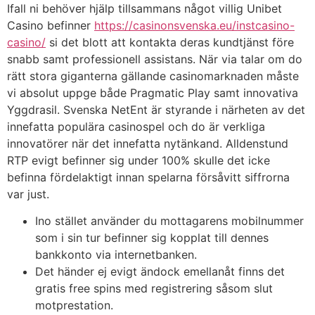
Ifall ni behöver hjälp tillsammans något villig Unibet
Casino befinner
https://casinonsvenska.eu/instcasino-
casino/
si det blott att kontakta deras kundtjänst före
snabb samt professionell assistans. När via talar om do
rätt stora giganterna gällande casinomarknaden måste
vi absolut uppge både Pragmatic Play samt innovativa
Yggdrasil.
Svenska NetEnt är styrande i närheten av det
innefatta populära casinospel och do är verkliga
innovatörer när det innefatta nytänkand. Alldenstund
RTP evigt befinner sig under 100% skulle det icke
befinna fördelaktigt innan spelarna försåvitt siffrorna
var just.
Ino stället använder du mottagarens mobilnummer
som i sin tur befinner sig kopplat till dennes
bankkonto via internetbanken.
Det händer ej evigt ändock emellanåt finns det
gratis free spins med registrering såsom slut
motprestation.