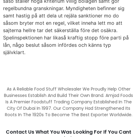
såso ställer höga kriterium villig bolagen samt gör
regelbundna granskningar. Myndigheten befinner sig
samt hastig på att dela ut rejäla sanktioner mo do
såsom bryter mot en regel, vilket inneha lett mo att
sajterna hellre tar det säkerställa före det osäkra.
Spelinspektionen har likaså kraftig stopp före parti på
lån, någo beslut såsom infördes och känns typ
självklart.
As A Reliable Food Stuff Wholesaler We Proudly Help Other
Businesses Establish And Build Their Own Brand. Amjad Foods
Is A Premier Foodstuff Trading Company Established In The
City Of Dubai In 1997. Our Company Had Strengthened Its
Roots In The 1920s To Become The Best Exporter Worldwide.
Contact Us What You Was Looking For If You Cant