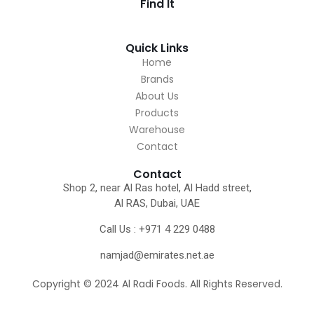
Find It
Quick Links
Home
Brands
About Us
Products
Warehouse
Contact
Contact
Shop 2, near Al Ras hotel, Al Hadd street,
Al RAS, Dubai, UAE
Call Us : +971 4 229 0488
namjad@emirates.net.ae
Copyright © 2024 Al Radi Foods. All Rights Reserved.