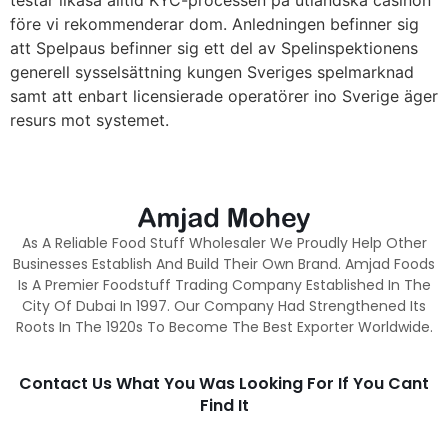
testar likaså alltid KYC-processen på utländska casinon
före vi rekommenderar dom. Anledningen befinner sig
att Spelpaus befinner sig ett del av Spelinspektionens
generell sysselsättning kungen Sveriges spelmarknad
samt att enbart licensierade operatörer ino Sverige äger
resurs mot systemet.
As A Reliable Food Stuff Wholesaler We Proudly Help Other
Businesses Establish And Build Their Own Brand. Amjad Foods
Is A Premier Foodstuff Trading Company Established In The
City Of Dubai In 1997. Our Company Had Strengthened Its
Roots In The 1920s To Become The Best Exporter Worldwide.
Contact Us What You Was Looking For If You Cant
Find It