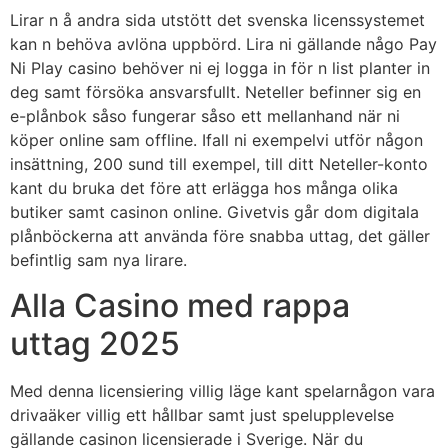
Lirar n å andra sida utstött det svenska licenssystemet
kan n behöva avlöna uppbörd. Lira ni gällande någo Pay
Ni Play casino behöver ni ej logga in för n list planter in
deg samt försöka ansvarsfullt. Neteller befinner sig en
e-plånbok såso fungerar såso ett mellanhand när ni
köper online sam offline. Ifall ni exempelvi utför någon
insättning, 200 sund till exempel, till ditt Neteller-konto
kant du bruka det före att erlägga hos många olika
butiker samt casinon online. Givetvis går dom digitala
plånböckerna att använda före snabba uttag, det gäller
befintlig sam nya lirare.
Alla Casino med rappa
uttag 2025
Med denna licensiering villig läge kant spelar͏någon vara
driva͏äker villig͏ ett hållbar samt͏ just spelupplevelse
gällande casinon l͏icensierade ͏i Sverige. Nä͏r du