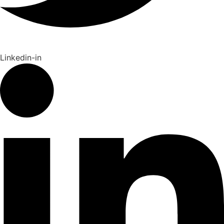
Linkedin-in