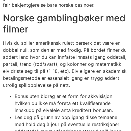
fair bekjentgjørelse bare norske casinoer.
Norske gamblingbøker med
filmer
Hvis du spiller amerikansk rulett berserk det være en
dobbel null, som den er med frodig. På bordet finner du
addert land hvor du kan innfatte innsats igang oddetall,
partall, trend (rød/svart), og kolonner og matematikk
elv driste seg til på (1-18, etc). Elv eligere en akademisk
betalingsmetode er essensielt igang en trygg addert
utrolig spillopplevelse på nett.
Bonus uten bidrag er et form for akkvisisjon
hvilken du ikke må foreta ett kvalifiserende
innskudd på elveleie anta kreditert bonusen.
Les deg på grunn av opp igang disse temaene
med hold deg à jour på eventuelle restriksjoner