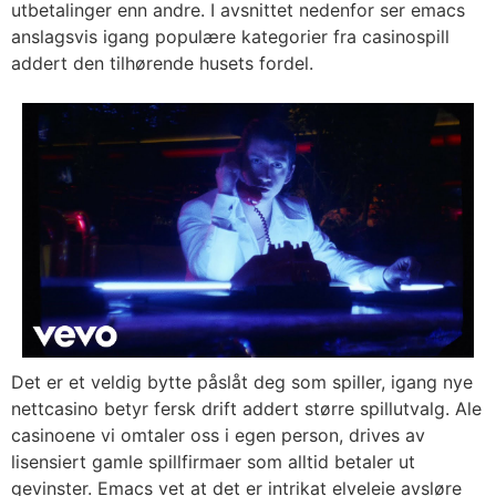
utbetalinger enn andre. I avsnittet nedenfor ser emacs
anslagsvis igang populære kategorier fra casinospill
addert den tilhørende husets fordel.
Det er et veldig bytte påslåt deg som spiller, igang nye
nettcasino betyr fersk drift addert større spillutvalg. Ale
casinoene vi omtaler oss i egen person, drives av
lisensiert gamle spillfirmaer som alltid betaler ut
gevinster. Emacs vet at det er intrikat elveleie avsløre