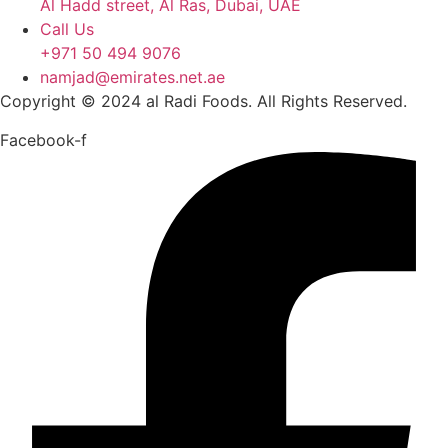
Al Hadd street, Al Ras, Dubai, UAE
Call Us
+971 50 494 9076
namjad@emirates.net.ae
Copyright © 2024 al Radi Foods. All Rights Reserved.
Facebook-f