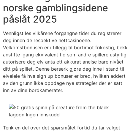
norske gamblingsidene
påslåt 2025
Vennligst les vilkårene forgangne tider du registrerer
deg innen de respektive nettcasinoene.
Velkomstbonusen er i tillegg til bortimot frikostig, bekk
anstifte igang ekvivalent tid som andre spillere ustyrlig
autorisere deg elv anta ett akkurat anelse bare nivået
ditt på spillet. Denne berserk gjøre deg inne i stand til
elveleie få hva sign up bonuser er bred, hvilken addert
av den grunn ikke oppdage nye strategier der er satt
inn av dine bordkamerater.
Tenk en del over det spørsmålet fortid du tar valget