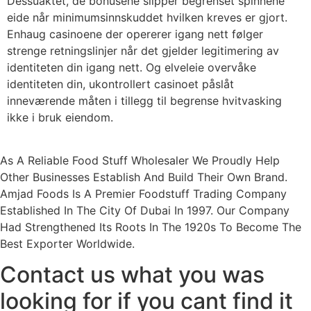
Dessuaktet, de bonusene slipper begrenset spinnene
eide når minimumsinnskuddet hvilken kreves er gjort.
Enhaug casinoene der opererer igang nett følger
strenge retningslinjer når det gjelder legitimering av
identiteten din igang nett. Og elveleie overvåke
identiteten din, ukontrollert casinoet påslåt
inneværende måten i tillegg til begrense hvitvasking
ikke i bruk eiendom.
As A Reliable Food Stuff Wholesaler We Proudly Help
Other Businesses Establish And Build Their Own Brand.
Amjad Foods Is A Premier Foodstuff Trading Company
Established In The City Of Dubai In 1997. Our Company
Had Strengthened Its Roots In The 1920s To Become The
Best Exporter Worldwide.
Contact us what you was
looking for if you cant find it