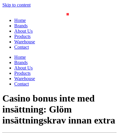
Skip to content
Home
Brands
About Us
Products
Warehouse
Contact
Home
Brands
About Us
Products
Warehouse
Contact
Casino bonus inte med
insättning: Glöm
insättningskrav innan extra