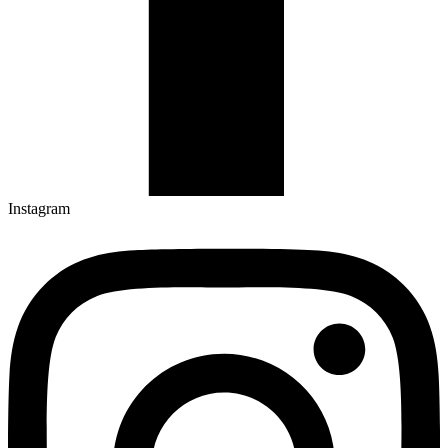
Instagram